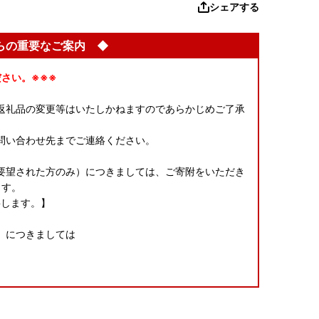
シェアする
らの重要なご案内 ◆
さい。※※※
返礼品の変更等はいたしかねますのであらかじめご了承
問い合わせ先までご連絡ください。
要望された方のみ）につきましては、ご寄附をいただき
ます。
要します。】
】につきましては
により異なります。各返礼品詳細ページの「配送」欄に
さい。なお、11～12月はお申し込みが集中するため、