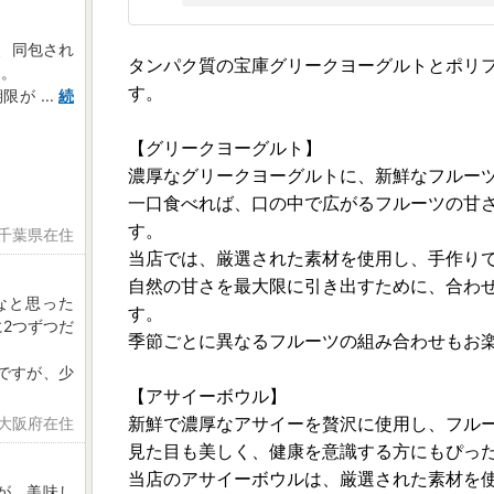
、同包され
タンパク質の宝庫グリークヨーグルトとポリ
た。
す。
期限が
...
続
【グリークヨーグルト】
濃厚なグリークヨーグルトに、新鮮なフルー
一口食べれば、口の中で広がるフルーツの甘
す。
 千葉県在住
当店では、厳選された素材を使用し、手作り
自然の甘さを最大限に引き出すために、合わ
なと思った
す。
2つずつだ
季節ごとに異なるフルーツの組み合わせもお
ですが、少
【アサイーボウル】
新鮮で濃厚なアサイーを贅沢に使用し、フル
 大阪府在住
見た目も美しく、健康を意識する方にもぴっ
当店のアサイーボウルは、厳選された素材を
が、美味し