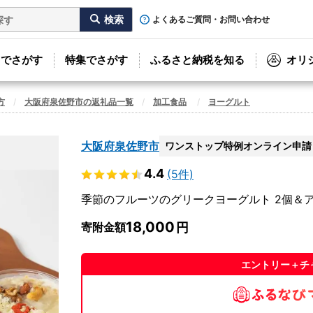
よくあるご質問・お問い合わせ
リでさがす
特集でさがす
ふるさと納税を知る
オリ
方
大阪府泉佐野市の返礼品一覧
加工食品
ヨーグルト
大阪府泉佐野市
ワンストップ特例オンライン申請
4.4
(5件)
季節のフルーツのグリークヨーグルト 2個＆ア
18,000
寄附金額
エントリー＋チ