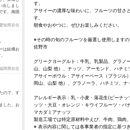
す。
い出しまし
アサイーの濃厚な味わいに、フルーツの甘さ
です。南国
す。
朝食やおやつに、ぜひお楽しみください。
 愛知県在住
※その時の旬のフルーツを厳選し使用します
で
佐野市
ーは結構お
す。
グリークヨーグルト：牛乳、乳製品、グラノー
山、山梨 他）、ナッツ、アーモンド、ハチミ
 福岡県在住
アサイーボウル：アサイーベース（ブラジル）
岡山、山梨 他）、グラノーラ、ハチミツ、ナ
したので、す
アレルギー表示：乳・小麦・落花生(ピーナッ
ッツ・大豆・オレンジ・キウイフルーツ・バ
ました。お
マカダミアナッツ
製造工場では特定原材料中えび、牛肉、鶏肉
※ 表示内容に関しては各事業者の指定に基づ