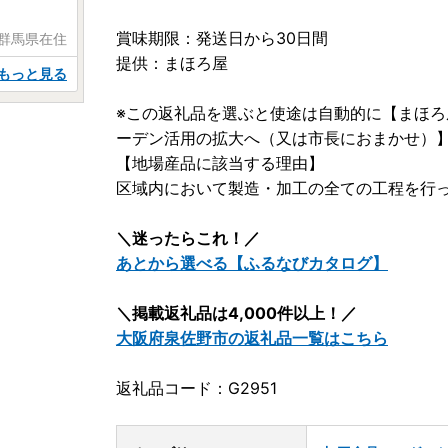
賞味期限：発送日から30日間
 群馬県在住
提供：まほろ屋
もっと見る
※この返礼品を選ぶと使途は自動的に【まほ
ーデン活用の拡大へ（又は市長におまかせ）
【地場産品に該当する理由】
区域内において製造・加工の全ての工程を行っ
＼迷ったらこれ！／
あとから選べる【ふるなびカタログ】
＼掲載返礼品は4,000件以上！／
大阪府泉佐野市の返礼品一覧はこちら
返礼品コード：G2951