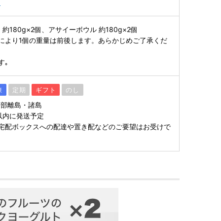
ト
約180g×2個、アサイーボウル 約180g×2個
により1個の重量は前後します。あらかじめご了承くだ
す｡
凍
定期
ギフト
のし
一部離島・諸島
以内に発送予定
宅配ボックスへの配達や置き配などのご要望はお受けで