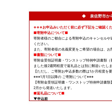
◆ 泉佐野市か
※※※お申込みいただく前に必ず下記をご確認くだ
■寄附申込について■
寄附者様のご都合による寄附申込のキャンセルや
ください。
また、寄附者様の名義変更をご希望の場合は、お
■書類について■
寄附金受領証明書・ワンストップ特例申請書類（
ました後2週間程度で返礼品とは別に郵送いたし
【ただし、ご寄附お申込多数の際は1か月程度を
※※※1月1日以降の ご寄附について※※※
【寄附金受領証明書・ワンストップ特例申請書類
2月から発送いたします。
■返礼品について■
▼申込前
発送予定につきましては、お選びいただく返礼品
記載しておりますので、ご確認の上お申し込みくだ