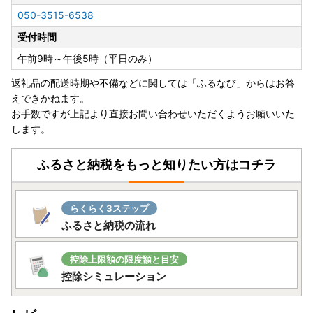
▼お礼の品の発送について
050-3515-6538
決済確認後、順次発送しますが、お品によっては発送までに
受付時間
時間を要するものや、生産可能な季節等がある場合がござい
ます。また人気の品などは、発送をお待ちいただく場合がご
午前9時～午後5時（平日のみ）
ざいますので、あらかじめご了承ください。
返礼品の配送時期や不備などに関しては「ふるなび」からはお答
えできかねます。
お手数ですが上記より直接お問い合わせいただくようお願いいた
します。
ふるさと納税をもっと知りたい方はコチラ
らくらく3ステップ
ふるさと納税の流れ
控除上限額の限度額と目安
控除シミュレーション