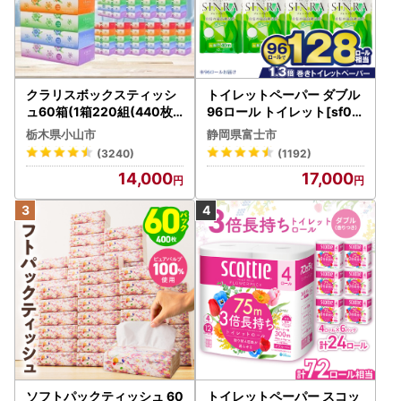
クラリスボックスティッシ
トイレットペーパー ダブル
ュ60箱(1箱220組(440枚))
96ロール トイレット[sf00
(5個入り×12セット)【配送
1-012]
栃木県小山市
静岡県富士市
不可地域：離島・沖縄県】
(3240)
(1192)
【1256759】
14,000
17,000
ソフトパックティッシュ 60
トイレットペーパー スコッ