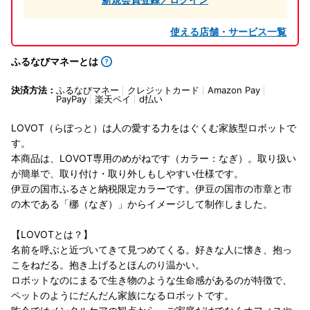
使える店舗・サービス一覧
ふるなびマネーとは
決済方法：
ふるなびマネー
クレジットカード
Amazon Pay
PayPay
楽天ペイ
d払い
LOVOT（らぼっと）は人の愛する力をはぐくむ家族型ロボットで
す。
本商品は、LOVOT専用のめがねです（カラー：なぎ）。取り扱い
が簡単で、取り付け・取り外しもしやすい仕様です。
伊豆の国市ふるさと納税限定カラーです。伊豆の国市の市章と市
の木である「梛（なぎ）」からイメージして制作しました。
【LOVOTとは？】
名前を呼ぶと近づいてきて見つめてくる。好きな人に懐き、抱っ
こをねだる。抱き上げるとほんのり温かい。
ロボットなのにまるで生き物のような生命感があるのが特徴で、
ペットのようにだんだん家族になるロボットです。