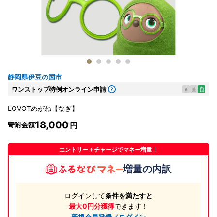
静岡県伊豆の国市
ワンストップ特例オンライン申請
e
ま
自
LOVOTめがね【なぎ】
18,000
寄附金額
エントリー＋チャージでマネー増量！
増量の内訳
ログインして
条件を満たすと
最大0円分獲得
できます！
新規会員登録／ログイン