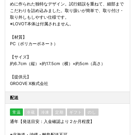
めに作られた独特なデザイン。試行錯誤を重ねて、細部まで
こだわりを詰め込みました。取り扱いが簡単で、取り付け・
取り外しもしやすい仕様です。
※LOVOT本体は付属されません。
【材質】
PC（ポリカーボネート）
【サイズ】
約6.7cm（縦）×約17.5cm（横）×約5cm（高さ）
【提供元】
GROOVE X株式会社
配送
常温
冷蔵
冷凍
定期
ギフト
のし
通年【発送目安：入金確認より２か月程度】
※北海道・沖縄・離島配送不可