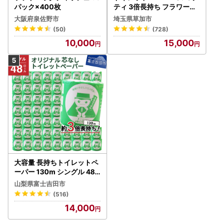
パック×400枚
ティ 3倍長持ち フラワーパ
ック 4ロール×6P
大阪府泉佐野市
埼玉県草加市
(50)
(728)
10,000
15,000
大容量 長持ちトイレットペ
ーパー 130m シングル 48R
芯なし 3倍巻 トイレット
山梨県富士吉田市
(516)
14,000