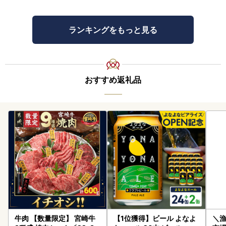
ランキングをもっと見る
おすすめ返礼品
牛肉 【数量限定】 宮崎牛
【1位獲得】ビール よなよ
＼