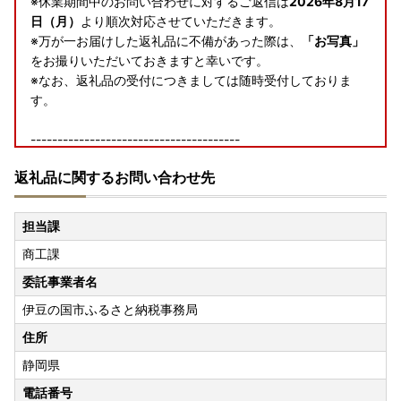
※休業期間中のお問い合わせに対するご返信は
2026年8月17
日（月）
より順次対応させていただきます。
※万が一お届けした返礼品に不備があった際は、
「お写真」
をお撮りいただいておきますと幸いです。
※なお、返礼品の受付につきましては随時受付しておりま
す。
---------------------------------------
返礼品に関するお問い合わせ先
【令和8年熊本地震の影響に伴う返礼品のお届けについて】
現在、熊本地震の影響により、各配送事業者でお荷物のお届
担当課
けに遅れが発生しており、交通規制や道路状況等の影響によ
商工課
り、返礼品のお届けが遅れる場合がございます。
配送状況の詳細は各社HPをご確認ください。
委託事業者名
伊豆の国市ふるさと納税事務局
寄附者の皆様にはご不便、ご迷惑をおかけし誠に申し訳ござ
いませんが、何卒ご理解賜りますようお願い申し上げます。
住所
静岡県
---------------------------------------
電話番号