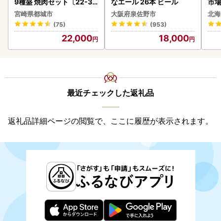
9種盛 焼肉セット〔22-31
なエール 26本 ビール
市場
-006-600g〕都城 イチオ
貝柱
宮崎県都城市
大阪府泉佐野市
北海
シ!! 牛肉
(75)
(953)
22,000
18,000
最近チェックした返礼品
返礼品詳細ページの閲覧で、ここに履歴が表示されます。