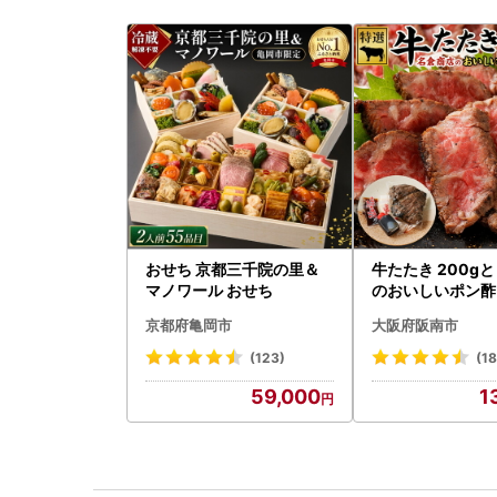
おせち 京都三千院の里＆
牛たたき 200g
マノワール おせち
のおいしいポン酢 
京都府亀岡市
大阪府阪南市
(123)
(18
59,000
1