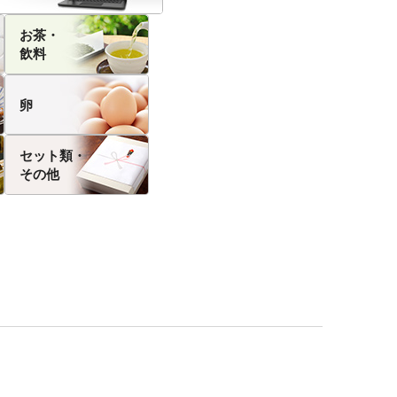
お茶・
飲料
卵
セット類・
その他