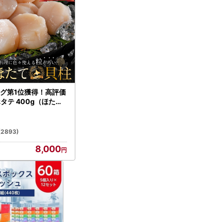
グ第1位獲得！高評価
ホタテ 400g（ほたて
）
(2893)
8,000