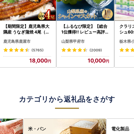
【期間限定】鹿児島県大
【ふるなび限定】【総合
クラリ
隅産 うなぎ蒲焼 4尾（60
1位獲得!! レビュー高評価
シュ60
0g） KN007-004-04-
★】〈2026年度配送分
0枚))
鹿児島県鹿屋市
山梨県甲府市
栃木県
cp18 うなぎ 鰻 魚 惣菜 総
〉山梨県産 シャインマス
ト)【
菜
カット 2～3房（1.0kg以
・沖縄県
(5765)
(2009)
上）シャイン フルーツ F
18,000
10,000
N-Limited-SP
カテゴリから返礼品をさがす
米・パン
電化製品