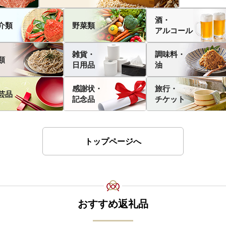
酒・
介類
野菜類
アルコール
雑貨・
調味料・
類
日用品
油
感謝状・
旅行・
芸品
記念品
チケット
トップページへ
おすすめ返礼品