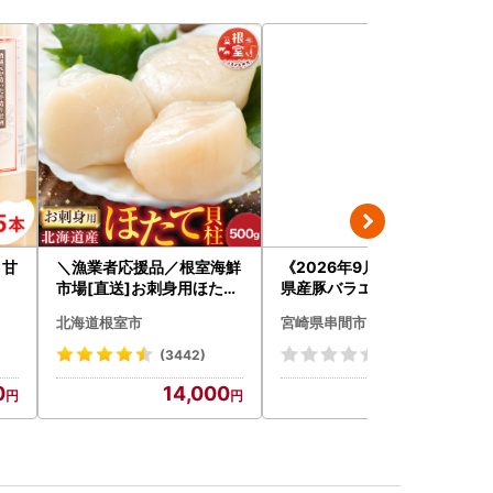
 甘
＼漁業者応援品／根室海鮮
《2026年9月発送》宮崎
市場[直送]お刺身用ほたて
県産豚バラエティー4.1kg
貝柱500g A-28002
セット_K033-057-2609
北海道根室市
宮崎県串間市
(3442)
(0)
0
14,000
24,000