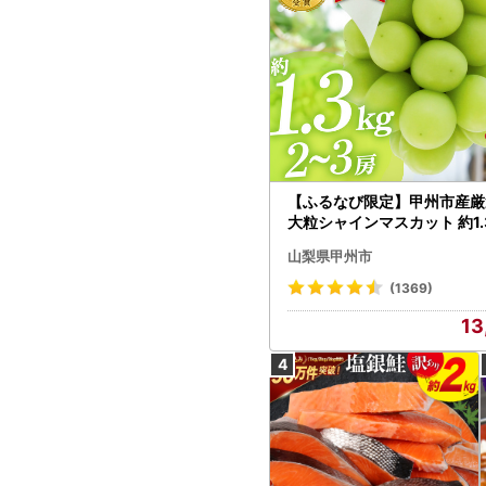
【ふるなび限定】甲州市産厳
大粒シャインマスカット 約1.3
～3房【2026年発送】（MG）
山梨県甲州市
472 FN-Limited-VO シャ
カット フルーツ
(1369)
13