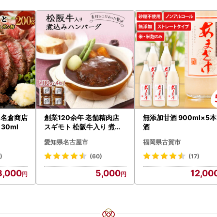
と 名倉商店
創業120余年 老舗精肉店
無添加甘酒 900ml×5本
30ml
スギモト 松阪牛入り 煮込
酒
み ハンバーグ 110g×4枚
愛知県名古屋市
福岡県古賀市
惣菜 お取り寄せ グルメ ハ
ンバーグ 冷凍
)
(60)
(17)
3,000
5,000
12,00