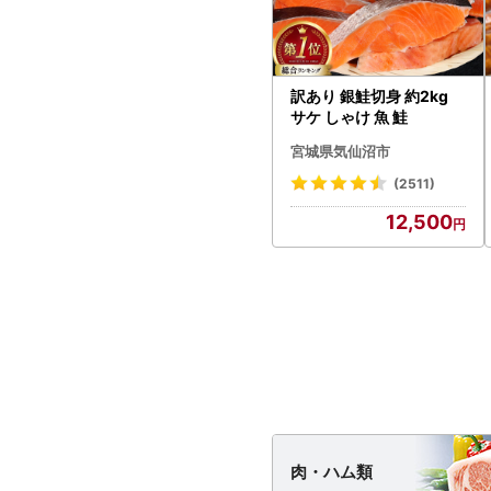
訳あり 銀鮭切身 約2kg
サケ しゃけ 魚 鮭
宮城県気仙沼市
(2511)
12,500
肉・
ハム類