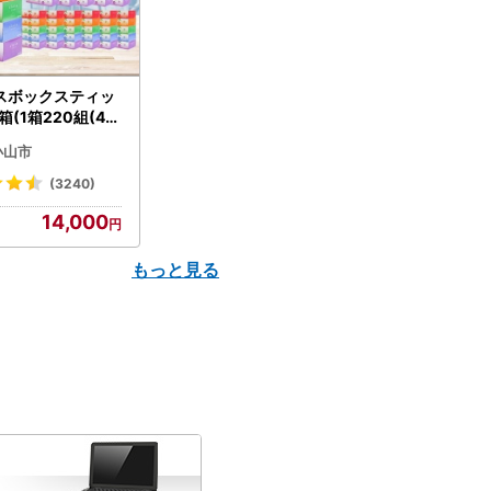
スボックスティッ
箱(1箱220組(44
(5個入り×12セッ
小山市
配送不可地域：離島
】【1256759】
(3240)
14,000
もっと見る