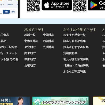
地域でさがす
おすすめ特集でさがす
加工食品
地域一覧
中国地方
おすすめ特集一覧
ふ
工芸品
北海道地方
四国地方
訳あり返礼品特集
ふ
感謝状・記念品
東北地方
九州地方
担当者おすすめ特集
控
旅行・チケット
関東地方
定期便特集
ふ
セット類 その他
中部地方
地元が誇る家電特集
ふ
近畿地方
日用品・消耗品特集
住
ふるなび限定特集