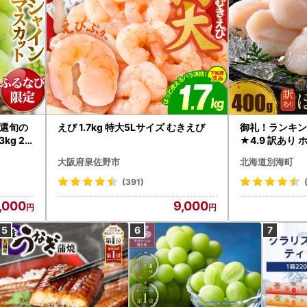
選旬の
えび 1.7kg 特大5Lサイズ むきえび
御礼！ランキン
kg 2
★4.9 訳あり 
B12-
帆立 貝柱 冷凍 
大阪府泉佐野市
北海道別海町
インマス
(391)
,000
9,000