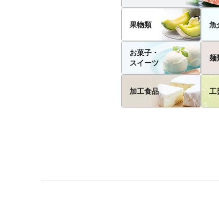
果物類
魚
お菓子・
麺
スイーツ
加工食品
工