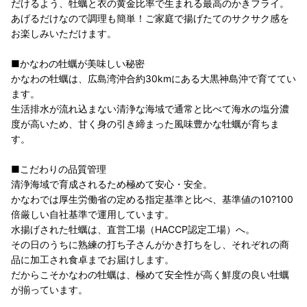
だけるよう、牡蠣と衣の黄金比率で生まれる最高のかきフライ。
あげるだけなので調理も簡単！ご家庭で揚げたてのサクサク感を
お楽しみいただけます。
■かなわの牡蠣が美味しい秘密
かなわの牡蠣は、広島湾沖合約30kmにある大黒神島沖で育ててい
ます。
生活排水が流れ込まない清浄な海域で通常と比べて海水の塩分濃
度が高いため、甘く身の引き締まった風味豊かな牡蠣が育ちま
す。
■こだわりの品質管理
清浄海域で育成されるため極めて安心・安全。
かなわでは厚生労働省の定める指定基準と比べ、基準値の10?100
倍厳しい自社基準で運用しています。
水揚げされた牡蠣は、直営工場（HACCP認定工場）へ。
その日のうちに熟練の打ち子さんがかき打ちをし、それぞれの商
品に加工され食卓までお届けします。
だからこそかなわの牡蠣は、極めて安全性が高く鮮度の良い牡蠣
が揃っています。