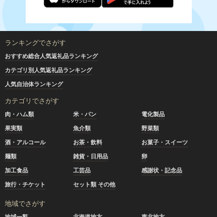
ランキングでさがす
おすすめ総合人気返礼品ランキング
カテゴリ別人気返礼品ランキング
人気自治体ランキング
カテゴリでさがす
肉・ハム類
米・パン
電化製品
果実類
魚介類
野菜類
酒・アルコール
お茶・飲料
お菓子・スイーツ
麺類
雑貨・日用品
卵
加工食品
工芸品
感謝状・記念品
旅行・チケット
セット類 その他
地域でさがす
地域一覧
北海道地方
東北地方