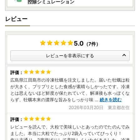
控除シミュレーション
怪しいと感じた場合は、お申込みされる前に江田島市までご
確認いただく等、悪質な詐欺には十分ご注意ください。
レビュー
江田島市でのふるさと納税寄附申し込みサイトにつきまして
は、公式HPにてご確認ください。
【ヤマト運輸・転送サービスの有料化について】
5.0
（7件）
令和5年6月1日発送分以降、ヤマト運輸より転送サービスの
有料化が発表されております。転送の際は、ご注意くださ
レビューを非表示にする
い。
お届け先が変更となる場合は、事前に問い合わせ窓口へご連
絡をお願いいたします。
広島県江田島市の冷凍牡蠣を注文しました。届いた牡蠣は粒
が大きく、プリプリとした食感が素晴らしかったです。冷凍
【ふるさと納税の対象となる地方団体の指定について】
とは思えないほど鮮度が保たれていて、解凍後も水っぽくな
江田島市は令和7年9月26日付総務大臣通知「ふるさと納税
らず、牡蠣本来の濃厚な旨みをしっかり味
...
続きを読む
の対象となる地方団体の指定について（通知）」にて、地方
2026年03月20日 東京都在住
税法（昭和25年法律第226号）第37条の2第2項及び第314条
の7第2項の規定に基づき、ふるさと納税の対象となる地方団
体として指定されました。
レビューを読んで、大粒で美味しいとあったのでたのんでみ
指定対象期間は、令和7年10月1日から令和8年9月30日まで
ました。本当に大粒でたっぷり2袋入っていてびっくり！
です。
作り方通り、2度揚げにして美味しくいただきました。冷凍