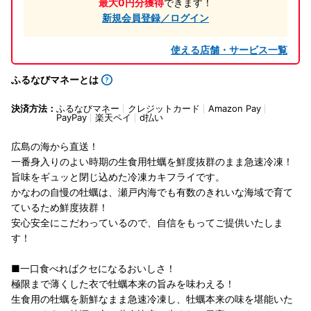
最大0円分獲得
できます！
新規会員登録／ログイン
使える店舗・サービス一覧
ふるなびマネーとは
決済方法：
ふるなびマネー
クレジットカード
Amazon Pay
PayPay
楽天ペイ
d払い
広島の海から直送！
一番身入りのよい時期の生食用牡蠣を鮮度抜群のまま急速冷凍！
旨味をギュッと閉じ込めた冷凍カキフライです。
かなわの自慢の牡蠣は、瀬戸内海でも有数のきれいな海域で育て
ているため鮮度抜群！
安心安全にこだわっているので、自信をもってご提供いたしま
す！
■一口食べればクセになるおいしさ！
極限まで薄くした衣で牡蠣本来の旨みを味わえる！
生食用の牡蠣を新鮮なまま急速冷凍し、牡蠣本来の味を堪能いた