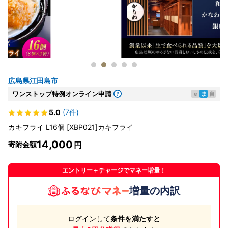
広島県江田島市
ワンストップ特例オンライン申請
e
ま
自
5.0
(7件)
カキフライ L16個 [XBP021]カキフライ
14,000
寄附金額
エントリー＋チャージでマネー増量！
増量の内訳
ログインして
条件を満たすと