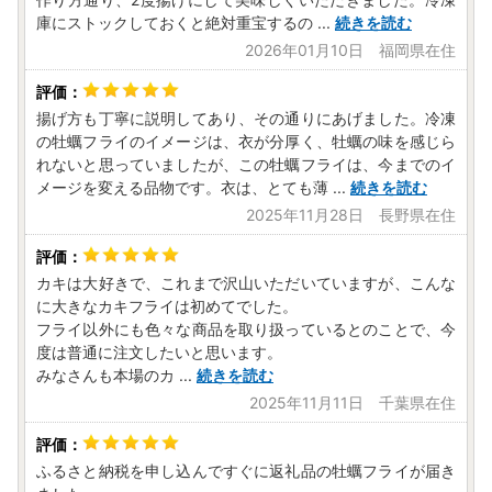
庫にストックしておくと絶対重宝するの
...
続きを読む
【個人情報の取り扱いについて】
2026年01月10日 福岡県在住
お寄せいただいた個人情報は、寄附金の受付、入金及び返礼
品発送に係る確認・連絡、各種お問い合わせ、寄附の使い道
のお知らせの広報等に利用するものであり、それ以外の目的
揚げ方も丁寧に説明してあり、その通りにあげました。冷凍
で使用するものではありません。返礼品発送に関して、必要
の牡蠣フライのイメージは、衣が分厚く、牡蠣の味を感じら
最低限の範囲において返礼品取扱い事業者に通知します。
れないと思っていましたが、この牡蠣フライは、今までのイ
------------------------------------------------
メージを変える品物です。衣は、とても薄
...
続きを読む
■お問合わせ先■
2025年11月28日 長野県在住
江田島市ふるさと納税お問い合わせ窓口
TEL：050-8880-8670
FAX：050-6875-5835
カキは大好きで、これまで沢山いただいていますが、こんな
受付時間:9:00～17:00
に大きなカキフライは初めてでした。
(土曜日・日曜日・祝日及び年末年始を除く)
フライ以外にも色々な商品を取り扱っているとのことで、今
メール：etajima@steamship.co.jp
度は普通に注文したいと思います。
みなさんも本場のカ
...
続きを読む
2025年11月11日 千葉県在住
ふるさと納税を申し込んですぐに返礼品の牡蠣フライが届き