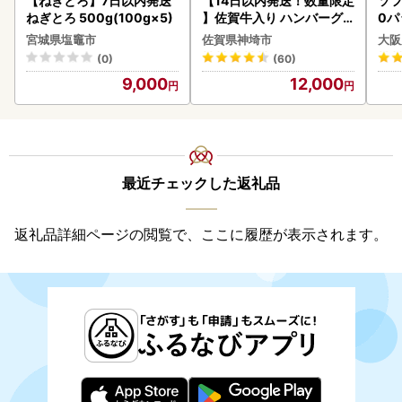
【ねぎとろ】7日以内発送
【14日以内発送！数量限定
ソフ
ねぎとろ 500g(100g×5)
】佐賀牛入り ハンバーグ 2
0パ
2個 2.6kg(120g×22個)(H
宮城県塩竈市
佐賀県神埼市
大阪
083106)
(0)
(60)
9,000
12,000
最近チェックした返礼品
返礼品詳細ページの閲覧で、ここに履歴が表示されます。