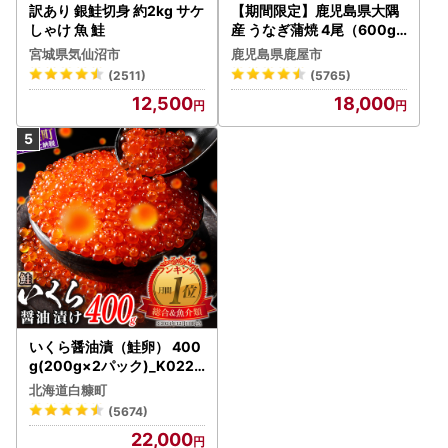
訳あり 銀鮭切身 約2kg サケ
【期間限定】鹿児島県大隅
しゃけ 魚 鮭
産 うなぎ蒲焼 4尾（600g
） KN007-004-04-cp18
宮城県気仙沼市
鹿児島県鹿屋市
うなぎ 鰻 魚 惣菜 総菜
(2511)
(5765)
12,500
18,000
いくら醤油漬（鮭卵） 400
g(200g×2パック)_K022-
1676
北海道白糠町
(5674)
22,000