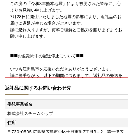
この度の「令和8年熊本地震」により被災された皆様に、心
よりお見舞い申し上げます。
7月28日に発生いたしました地震の影響により、返礼品のお
届けに遅延が生じる場合がございます。
誠に恐れ入りますが、何卒ご理解とご協力を賜りますようお
願い申し上げます。
■■お盆期間中の配送停止について■■
いつも江田島市を応援いただきありがとうございます。
誠に勝手ながら、以下の期間につきまして、返礼品の発送を
停止させていただきます。
返礼品に関するお問い合わせ先
【発送停止期間】8月6日〜8月16日
※日時指定・定期便・お中元を除く
委託事業者名
株式会社スチームシップ
発送停止に伴い、ポータルサイトに掲載の期日よりも、お届
けまでに時間を要する場合がございます。
住所
ご迷惑をおかけいたしますが、何卒ご理解のほどお願い申し
〒730-0805
広島県広島市中区十日市町2丁目3－2 第一津広