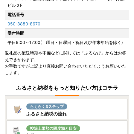
上げます。
ビル２F
【書類について】
電話番号
寄附が確認されてから2週間を目安にお届けします。
050-8880-8670
なお、ワンストップ特例申請書は、ご要望の寄附者様のみ同
受付時間
封いたします。
返礼品の到着とは前後するかと思いますが、準備が整い次第
平日9:00～17:00(土曜日・日曜日・祝日及び年末年始を除く)
発送致します。
返礼品の配送時期や不備などに関しては「ふるなび」からはお答
えできかねます。
【オンラインでのワンストップ特例申請について】
お手数ですが上記より直接お問い合わせいただくようお願いいた
マイナンバーカードをお持ちの方を対象に、江田島市ではオ
します。
ンラインでのワンストップ特例申請のお手続きが可能でござ
います。
詳細については以下のリンクをご確認ください。
ふるさと納税をもっと知りたい方はコチラ
オンライン申請のご案内
らくらく3ステップ
------------------------------------------------
ふるさと納税の流れ
【詐欺サイトにご注意ください】
ふるさと納税の画像や返礼品名を不正にコピーした悪質なサ
控除上限額の限度額と目安
イトが確認されています。