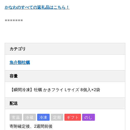
かなわのすべての返礼品はこちら！
=======
カテゴリ
魚介類
牡蠣
容量
【瞬間冷凍】牡蠣 かきフライ Lサイズ 8個入×2袋
配送
常温
冷蔵
冷凍
定期
ギフト
のし
寄附確定後、2週間前後