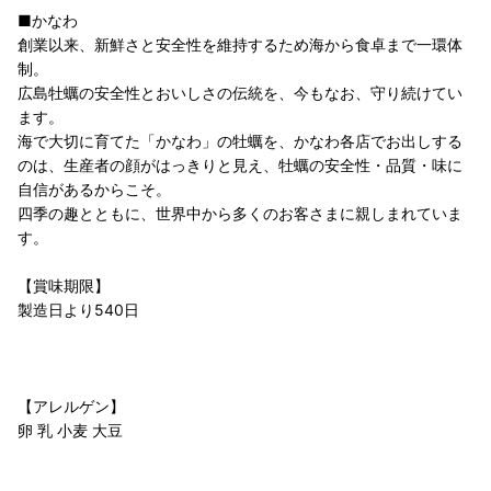
■かなわ
創業以来、新鮮さと安全性を維持するため海から食卓まで一環体
制。
広島牡蠣の安全性とおいしさの伝統を、今もなお、守り続けてい
ます。
海で大切に育てた「かなわ」の牡蠣を、かなわ各店でお出しする
のは、生産者の顔がはっきりと見え、牡蠣の安全性・品質・味に
自信があるからこそ。
四季の趣とともに、世界中から多くのお客さまに親しまれていま
す。
【賞味期限】
製造日より540日
【アレルゲン】
卵 乳 小麦 大豆