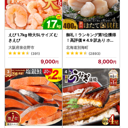
えび 1.7kg 特大5Lサイズ む
御礼！ランキング第1位獲得
きえび
！高評価★4.9 訳あり ホタ
テ 400g（ほたて 帆立 貝柱
大阪府泉佐野市
北海道別海町
冷凍 ）
(391)
(2893)
9,000
8,000