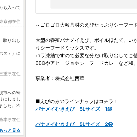
カも入って
 東京都在住
～ゴロゴロ大粒具材のえびたっぷりシーフー
大型の養殖バナメイえび、ボイルほたて、い
、取り出し
りシーフードミックスです。
ホタテ）に
バラ凍結ですので必要な分だけ取り出してご
BBQやアヒージョやシーフードカレーなど和
 三重県在住
事業者：株式会社西華
幌市への寄
りにしまし
■えびのみのラインナップはコチラ！
ました。冷
バナメイむきえび 5Lサイズ 1袋
 熊本県在住
バナメイむきえび 5Lサイズ 2袋
もっと見る