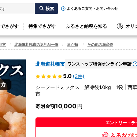
よくあるご質問・お問い合わせ
リでさがす
特集でさがす
ふるさと納税を知る
オリ
地方
北海道札幌市の返礼品一覧
魚介類
その他の海産物
北海道札幌市
ワンストップ特例オンライン申請
5.0
(3件)
シーフードミックス 解凍後1.0kg 1袋 | 西
市
10,000
寄附金額
エントリー＋チ