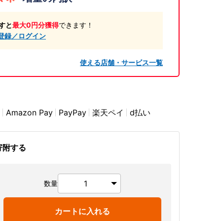
すと
最大0円分獲得
できます！
登録／ログイン
使える店舗・サービス一覧
Amazon Pay
PayPay
楽天ペイ
d払い
寄附する
数量
カートに入れる