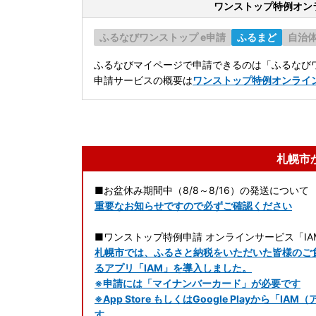
ワンストップ特例オン
ふるなびワンストップ e申請
ふるまど
自治
ふるなびマイページで申請できるのは「ふるなびワ
申請サービスの概要は
ワンストップ特例オンライ
札幌市
■お盆休み期間中（8/8～8/16）の発送について
重要なお知らせですので必ずご確認ください
■ワンストップ特例申請 オンラインサービス「IA
札幌市では、ふるさと納税をいただいた皆様のご
るアプリ「IAM」を導入しました。
※申請には「マイナンバーカード」が必要です
※App Store もしくはGoogle Playか
す。