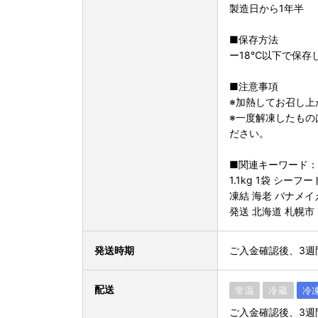
製造日から1年半
■保存方法
ー18℃以下で保存
■注意事項
※加熱してお召し上
※一度解凍したもの
ださい。
■関連キーワード：シ
1.1kg 1袋 シー
凍結 海老 バナメイ
発送 北海道 札幌市
発送時期
ご入金確認後、3週
配送
常温
冷蔵
冷
ご入金確認後、3週