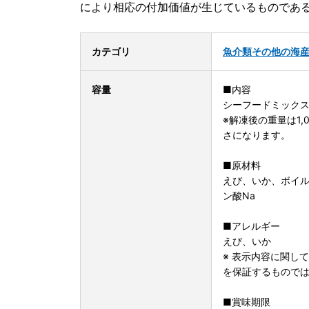
により相応の付加価値が生じているものであ
カテゴリ
魚介類
その他の海
容量
■内容
シーフードミックス1
※解凍後の重量は1
さになります。
■原材料
えび、いか、ボイル
ン酸Na
■アレルギー
えび、いか
※ 表示内容に関し
を保証するもので
■賞味期限