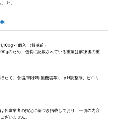
ること。
産物
,100g×1個入 （解凍前）
,000gのため、包装に記載されている重量は解凍後の重
ほたて、食塩/調味料(無機塩等)、ｐH調整剤、ピロリ
ては各事業者の指定に基づき掲載しており、一切の内容
はございません。