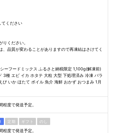
してください
がりください。
は、品質が変わることがありますので再凍結はさけてく
ーフードミックス ふるさと納税限定 1,100g(解凍前)
フード 3種 エビ イカ ホタテ 大粒 大型 下処理済み 冷凍 バラ
えび いか ほたて ボイル 魚介 海鮮 おかず おつまみ 1月
間程度で発送予定。
凍
定期
ギフト
のし
間程度で発送予定。