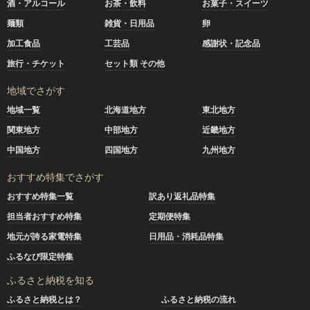
酒・アルコール
お茶・飲料
お菓子・スイーツ
麺類
雑貨・日用品
卵
加工食品
工芸品
感謝状・記念品
旅行・チケット
セット類 その他
地域でさがす
地域一覧
北海道地方
東北地方
関東地方
中部地方
近畿地方
中国地方
四国地方
九州地方
おすすめ特集でさがす
おすすめ特集一覧
訳あり返礼品特集
担当者おすすめ特集
定期便特集
地元が誇る家電特集
日用品・消耗品特集
ふるなび限定特集
ふるさと納税を知る
ふるさと納税とは？
ふるさと納税の流れ