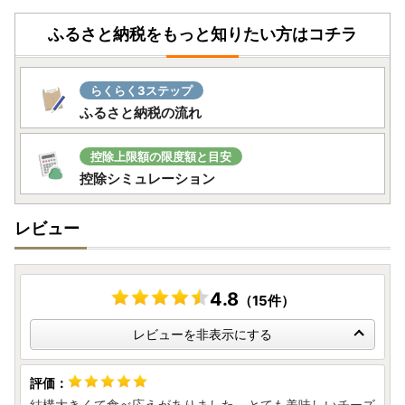
・申込み後の変更・キャンセル、熨斗や日付指定等は受付で
ふるさと納税をもっと知りたい方はコチラ
きません
・寄付者様及び送付先様の都合（住所不明や不在等含む）に
より、返礼品がお届けできない場合や返品となった場合、返
らくらく3ステップ
礼品の再送は致しません。
ふるさと納税の流れ
あらかじめご了承ください。
長期不在のご予定やご住所変更などございましたら、必ず運
営窓口までご連絡いただきますようお願いいたします。
控除上限額の限度額と目安
※出荷準備後のお礼品の送付先変更につきましては、配送会
控除シミュレーション
社に直接ご連絡いただきますようお願いいたします。転送料
金はお届け先様のご負担となります。予めご了承ください。
レビュー
【ワンストップ特例申請書の送付先住所】
〒825-8501 福岡県田川市中央町1番1号
4.8
（15件）
田川市役所 産業振興課たがわ魅力向上推進室
ふるさと納税担当 宛
レビューを非表示にする
結構大きくて食べ応えがありました。とても美味しいチーズ