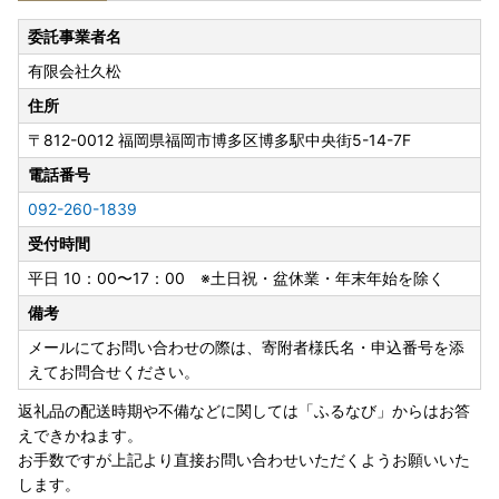
誠に勝手ながら、以下の期間、お問い合わせへの返信・返礼
品の発送手配を休止いたします。
委託事業者名
ご不便をおかけしますが、何卒ご了承くださいませ。
有限会社久松
夏季休業日
住所
8月13日（木）～8月16日（日）
〒812-0012
福岡県福岡市博多区博多駅中央街5-14-7F
---------------------
電話番号
事務所移転に伴う休業日
092-260-1839
8月24日（月）・8月25日（火）
受付時間
※寄附申込は上記期間も受け付けております。
平日 10：00〜17：00 ※土日祝・盆休業・年末年始を除く
◆お問い合わせは窓口対応日に順次ご返信いたします。
備考
◆返礼品の発送については、各ページの記載内容をご確認く
ださい。
メールにてお問い合わせの際は、寄附者様氏名・申込番号を添
◆返礼品ページに記載の納期よりお時間をいただく場合がご
えてお問合せください。
ざいます。
返礼品の配送時期や不備などに関しては「ふるなび」からはお答
【窓口対応日：土日祝除く平日10時～17時】
えできかねます。
お手数ですが上記より直接お問い合わせいただくようお願いいた
します。
■お申込みについて