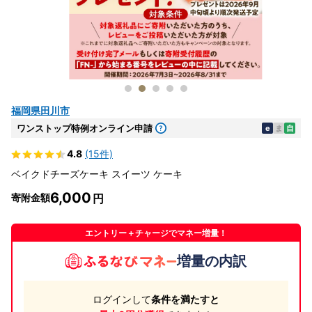
福岡県田川市
ワンストップ特例オンライン申請
e
ま
自
4.8
(15件)
ベイクドチーズケーキ スイーツ ケーキ
6,000
寄附金額
エントリー＋チャージでマネー増量！
増量の内訳
ログインして
条件を満たすと