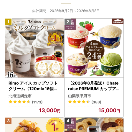
集計期間：2026年8月2日～2026年8月8日
Rimo アイス カップソフト
〈2026年8月発送〉Chate
クリーム〈120ml×16個〉
raise PREMIUM カップア
ABA002 | アイス
イス 詰合せ 4種 24個 アイ
北海道網走市
山梨県甲府市
ス
(1173)
(383)
13,000
15,000