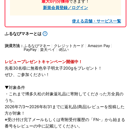
最大0円分獲得
できます！
新規会員登録／ログイン
使える店舗・サービス一覧
ふるなびマネーとは
決済方法：
ふるなびマネー
クレジットカード
Amazon Pay
PayPay
楽天ペイ
d払い
レビュープレゼントキャンペーン開催中！
先着30名様に無着色辛子明太子200gをプレゼント！
ぜひ、ご参加ください！
▼対象条件
・これまで博多久松の対象返礼品に寄附してくださった方全員の
うち、
2026年7/3〜2026年8/31までに返礼品(商品)レビューを投稿した
方が対象！
※受け付け完了メールもしくは寄附受付履歴の「FN-」から始まる
番号をレビューの中に記載してください。