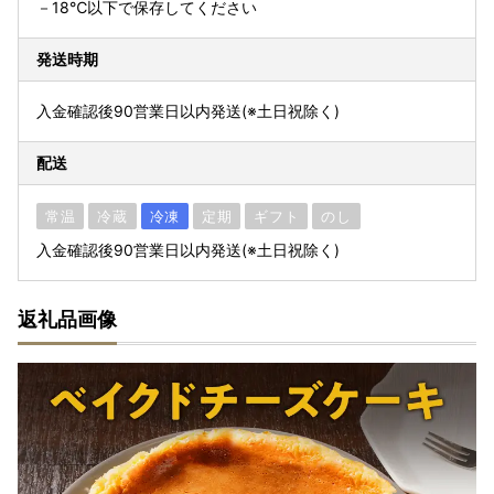
－18℃以下で保存してください
発送時期
入金確認後90営業日以内発送(※土日祝除く)
配送
常温
冷蔵
冷凍
定期
ギフト
のし
入金確認後90営業日以内発送(※土日祝除く)
返礼品画像