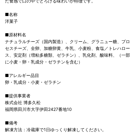
た食感で口の中でとろける味わいが特徴です。
■名称
洋菓子
■原材料名
ナチュラルチーズ（国内製造）、クリーム、グラニュー糖、プロ
セスチーズ、全卵、加糖卵黄、牛乳、小麦粉、食塩／トレハロー
ス、安定剤（増粘多糖類、ゼラチン）、乳化剤、酸味料、（一部
に小麦・卵・乳成分・ゼラチンを含む）
■アレルギー品目
卵・乳成分・小麦・ゼラチン
■提供事業者
株式会社 博多久松
福岡県田川市大字伊田2427番地10
■備考
解凍方法：冷蔵庫で1日ゆっくり解凍してください。