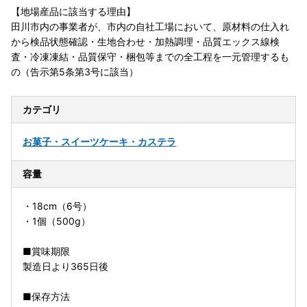
【地場産品に該当する理由】
田川市内の事業者が、市内の自社工場において、原材料の仕入れ
から検品状態確認・生地合わせ・加熱調理・品質エックス線検
査・冷凍凍結・品質保守・梱包等までの全工程を一元管理するも
の（告示第5条第3号に該当）
カテゴリ
お菓子・スイーツ
ケーキ・カステラ
容量
・18cm（6号）
・1個（500g）
■賞味期限
製造日より365日後
■保存方法