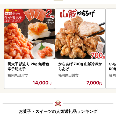
明太子 訳あり 2kg 無着色
からあげ 700g 山賊冷凍か
いち
辛子明太子
らあげ
R9
ご
福岡県田川市
福岡県田川市
福岡
14,000
7,000
お菓子・スイーツの人気返礼品ランキング