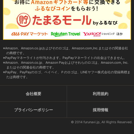
Amazon、Amazon.co.jpおよびそのロゴは、Amazon.com,Inc.またはその関連会社
の商標です。
PayPayマネーライトが付与されます。PayPayマネーライトの出金はできません。
Amazon、Amazon.co.jp、Amazon Payおよびそれらのロゴは、Amazon.com, Inc.
またはその関連会社の商標です。
PayPay、PayPayのロゴ、ペイペイ、Ｐのロゴは、LINEヤフー株式会社の登録商標ま
たは商標です。
会社概要
利用規約
プライバシーポリシー
採用情報
© 2014 furunavi.jp, All Rights Reserved.