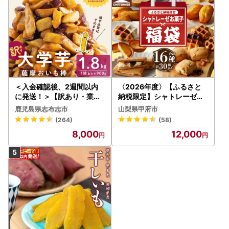
＜入金確認後、2週間以内
〈2026年度〉【ふるさと
に発送！＞【訳あり・業務
納税限定】シャトレーゼ人
用】薩摩おいも棒セット 計
気お菓子勢ぞろい!! お菓子
鹿児島県志布志市
山梨県甲府市
1.8kg(900g×2袋) p8-142
福箱 シャトレーゼ
(264)
(58)
-2w
8,000
12,000