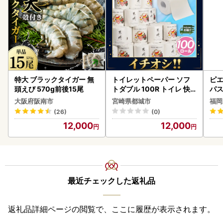
特大 ブラックタイガー 無
トイレットペーパー ソフ
ピエ
頭えび 570g前後15尾
トダブル 100R トイレ 快
パス
速〔12-I5-TP100-R〕
大阪府阪南市
宮崎県都城市
福岡
(26)
(0)
12,000
12,000
最近チェックした返礼品
返礼品詳細ページの閲覧で、ここに履歴が表示されます。