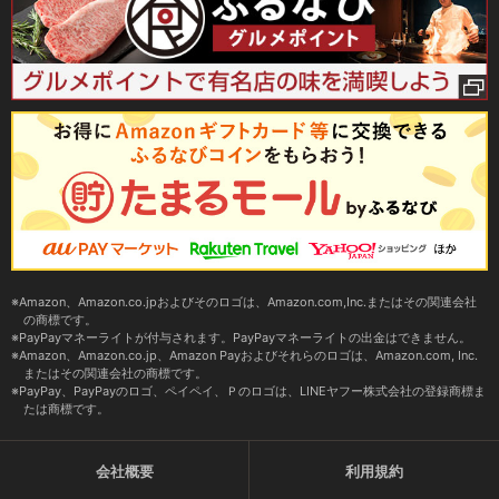
Amazon、Amazon.co.jpおよびそのロゴは、Amazon.com,Inc.またはその関連会社
の商標です。
PayPayマネーライトが付与されます。PayPayマネーライトの出金はできません。
Amazon、Amazon.co.jp、Amazon Payおよびそれらのロゴは、Amazon.com, Inc.
またはその関連会社の商標です。
PayPay、PayPayのロゴ、ペイペイ、Ｐのロゴは、LINEヤフー株式会社の登録商標ま
たは商標です。
会社概要
利用規約