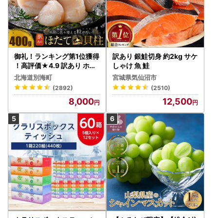
御礼！ランキング第1位獲得
訳あり 銀鮭切身 約2kg サケ
！高評価★4.9 訳あり ホタ
しゃけ 魚 鮭
テ 400g（ほたて 帆立 貝柱
北海道別海町
宮城県気仙沼市
冷凍 ）
(2892)
(2510)
8,000
12,500