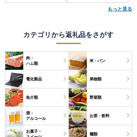
もっと見る
カテゴリから返礼品をさがす
肉・
米・パン
ハム類
電化製品
果物類
魚介類
野菜類
酒・
お茶・
飲料
アルコール
お菓子・
麺類
スイーツ