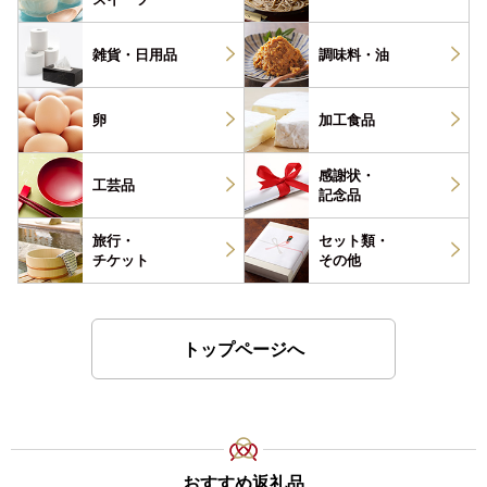
雑貨・
日用品
調味料・
油
卵
加工食品
感謝状・
工芸品
記念品
旅行・
セット類・
チケット
その他
トップページへ
おすすめ返礼品