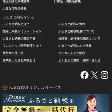
地元が誇る家電特集
日用品・消耗品特集
ふるなび限定特集
ふるさと納税を知る
ふるさと納税とは？
ふるさと納税の流れ
控除上限額シミュレーション
ふるさと納税制度について
ふるさと納税の確定申告
住民税・所得税の控除について
ワンストップ特例制度とは？
ふるさと納税のお礼特典
寄附金の使い道
マンガふるさと納税
企業版ふるさと納税とは
よくあるご質問・お問い合わせ
ふるなびオリジナルサービス