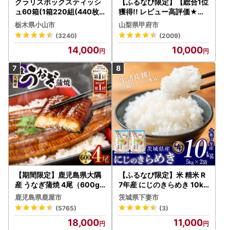
クラリスボックスティッシ
【ふるなび限定】【総合1位
ュ60箱(1箱220組(440枚))
獲得!! レビュー高評価★】
(5個入り×12セット)【配送
〈2026年度配送分〉山梨
栃木県小山市
山梨県甲府市
不可地域：離島・沖縄県】
県産 シャインマスカット 2
(3240)
(2009)
【1256759】
～3房（1.0kg以上）シャイ
14,000
10,000
ン フルーツ FN-Limited-S
P
【期間限定】鹿児島県大隅
【ふるなび限定】米 精米 R
産 うなぎ蒲焼 4尾（600g
7年産 にじのきらめき 10kg
） KN007-004-04-cp18
10月 FN-Limited-PR
鹿児島県鹿屋市
茨城県下妻市
うなぎ 鰻 魚 惣菜 総菜
(5765)
(3)
18,000
11,000