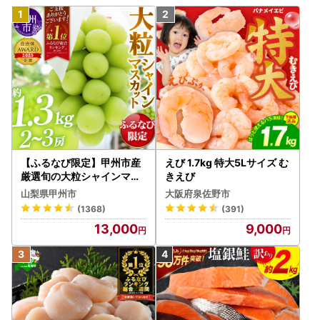
【ふるなび限定】甲州市産
えび 1.7kg 特大5Lサイズ む
厳選旬の大粒シャインマス
きえび
カット 約1.3kg 2～3房【2
山梨県甲州市
大阪府泉佐野市
026年発送】（MG）B12-
(1368)
(391)
472 FN-Limited-VO シャ
13,000
9,000
インマスカット フルーツ