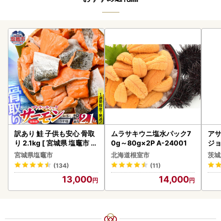
訳あり 鮭 子供も安心 骨取
ムラサキウニ塩水パック7
アサ
り 2.1kg [ 宮城県 塩竈市 ]
0g～80g×2P A-24001
ジョ
鮭
(1ケース)
宮城県塩竈市
北海道根室市
茨城
ビー
(134)
(11)
13,000
14,000