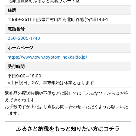
北海道豊富町ふるさと納税サポート室
は、営業日に順次行いますので通常よりもお時間を頂戴する
場合がございます。あらかじめご了承ください。
住所
〒999-3511
山形県西村山郡河北町谷地字砂田143-1
◆寄附者の皆様へ◆
電話番号
050-5805-1740
●〇豊富町ふるさと納税のワンストップ申請は、申請アプリ
ホームページ
「IAM」で簡単便利にスマホで完結！〇●
＼マイナンバーカードをお持ちの方へ朗報／
https://www.town.toyotomi.hokkaido.jp/
受付時間
ご寄附をいただいた皆様のご負担を軽減するために、
スマホのみで申請を完結できるアプリ「IAM(アイアム)」が
平日9:00～18:00
登場しました！
※土日祝日、GW、年末年始は休業となります
返礼品の配送時期や不備などに関しては「ふるなび」からはお答
IAMを使用して申請すると、申請書の記入＆郵送が不要。
えできかねます。
署名や書類添付、ポスト投函など手間のかかる手続きを大幅
お手数ですが上記より直接お問い合わせいただくようお願いいた
にスキップできます♪
します。
※従来通りの「オンライン申請」「書類郵送による申請」も
ふるさと納税をもっと知りたい方はコチラ
引き続きご利用可能です。