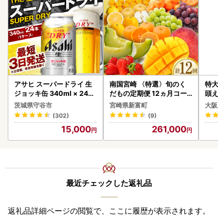
アサヒ スーパードライ 生
南国宮崎 〈特選〉旬のく
特大
ジョッキ缶 340ml × 24本
だもの定期便 12ヵ月コー
頭え
(1ケース) ＜茨城工場＞ 缶
ス【F84-25】
茨城県守谷市
宮崎県新富町
大阪
ビール お酒 Asahi 守谷市
(302)
(9)
15,000
261,000
最近チェックした返礼品
返礼品詳細ページの閲覧で、ここに履歴が表示されます。