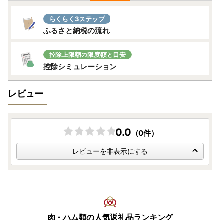
▼申請アプリ【IAM】のダウンロードについて▼
らくらく3ステップ
Android・iOSのアプリストアにて＜アイアム マイナンバ
ふるさと納税の流れ
ー＞で検索してみてください♪
＝＝＝＝＝＝＝＝＝＝＝＝＝＝＝＝＝＝＝＝＝＝＝＝
控除上限額の限度額と目安
【返礼品の配送について】
控除シミュレーション
・ご入金確認後、1か月程度でお届けいたします。
※一部返礼品を除きます。詳細は各返礼品の配送時期をご確
レビュー
認ください。
・返礼品は確実にお受け取りください。長期不在等の寄附者
様事由による返送、劣化については、再送を承ることができ
ませんのでご了承ください。
0.0
（0件）
・寄附者の都合（長期不在や転居先不明等）により返礼品が
お届けできず、配送業者の保管期限も切れてしまった場合
レビューを非表示にする
は、返礼品が破棄される場合がございますのでご注意くださ
い。
【寄附金受領証明書】
返礼品とは別に、入金確認後、お申込み時記載の寄附者様ご
住所に2週間程度で郵送いたします。
肉・ハム類の人気返礼品ランキング