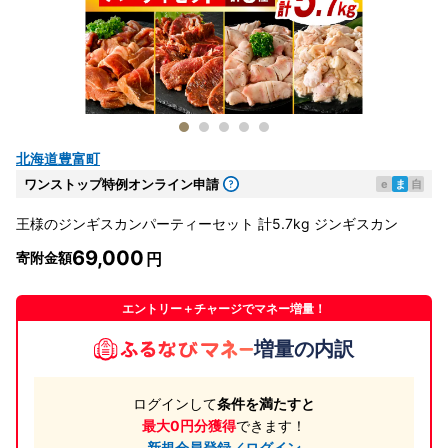
北海道豊富町
ワンストップ特例オンライン申請
e
ま
自
王様のジンギスカンパーティーセット 計5.7kg ジンギスカン
69,000
寄附金額
エントリー＋チャージでマネー増量！
増量の内訳
ログインして
条件を満たすと
最大0円分獲得
できます！
新規会員登録／ログイン