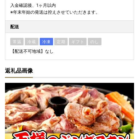
入金確認後、1ヶ月以内
※年末年始の発送は控えさせていただきます。
配送
常温
冷蔵
冷凍
定期
ギフト
のし
【配送不可地域】なし
返礼品画像