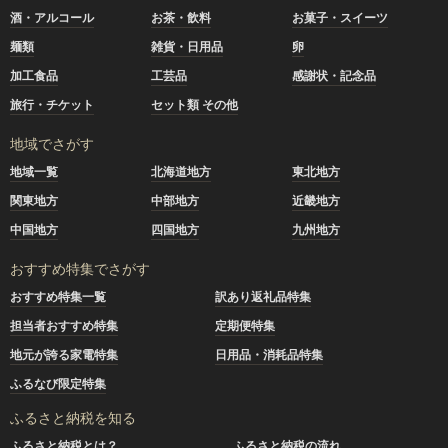
酒・アルコール
お茶・飲料
お菓子・スイーツ
麺類
雑貨・日用品
卵
加工食品
工芸品
感謝状・記念品
旅行・チケット
セット類 その他
地域でさがす
地域一覧
北海道地方
東北地方
関東地方
中部地方
近畿地方
中国地方
四国地方
九州地方
おすすめ特集でさがす
おすすめ特集一覧
訳あり返礼品特集
担当者おすすめ特集
定期便特集
地元が誇る家電特集
日用品・消耗品特集
ふるなび限定特集
ふるさと納税を知る
ふるさと納税とは？
ふるさと納税の流れ