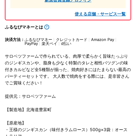
使える店舗・サービス一覧
ふるなびマネーとは
決済方法：
ふるなびマネー
クレジットカード
Amazon Pay
PayPay
楽天ペイ
d払い
サロベツファームで作られている、肉厚で柔らかく旨味たっぷり
のジンギスカンや、脂身も少なく特製のタレと相性バツグンの味
付きカルビなど全5種類が揃った、焼肉好きにはたまらない最高の
パーティーセットです。 大人数で焼肉をする際には、是非皆さん
でご賞味ください！
提供元：サロベツファーム
【製造地】北海道豊富町
【原産地】
・王様のジンギスカン（味付きラムロース）500g×3袋：オース