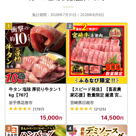
※12月または年末年始にご寄附いただいた場合、通常よりも
郵送にお時間をいただきます。予めご了承ください。
集計期間：2026年7月31日～2026年8月6日
【ワンストップ特例申請書】
「希望する」にチェックをいただいた方に、寄附金受領証明
書とともにお送りいたします。
※寄附申込みのキャンセル、返礼品の変更・返品はできませ
ん。あらかじめご了承ください。
※お礼の品は協力事業者から直接発送いたします。発送のた
めに、協力事業者にも氏名・住所・電話番号の情報を提供し
ておりますので、予めご了承ください。
※ふるさと納税をされた方が受け取られた返礼品について
牛タン 塩味 厚切り牛タン 1
【スピード発送】【畜産農
は、一時所得として課税対象となる場合がございます。
kg【767】
家応援】数量限定 厳選 宮崎
牛 赤身 焼肉 計800g FN-Li
岩手県花巻市
宮崎県日南市
＝＝＝＝＝＝＝＝＝＝＝＝＝＝＝＝＝＝＝＝＝＝＝＝
mited-PR_BDV5-26-2W
(1797)
(2125)
◇お問い合わせはこちら◇
15,000
14,500
北海道豊富町ふるさと納税サポート室
TEL：050-5805-1740