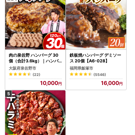
FAX：050-3385-1792
E-Mail：support@toyotomi.furusato-lg.jp
営業日のご案内：平日9時～18時 ※土日祝日、年末年始は休
業となります
＝＝＝＝＝＝＝＝＝＝＝＝＝＝＝＝＝＝＝＝＝＝＝＝
肉の泉佐野 ハンバーグ 30
鉄板焼ハンバーグ デミソー
個（合計3.6kg）｜ハンバ
ス 20個【A6-028】
ーグ 訳あり 黒毛和牛×なに
大阪府泉佐野市
福岡県飯塚市
わポーク
(22)
(5546)
10,000
16,000