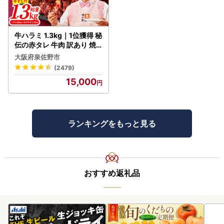
牛ハラミ 1.3kg｜1位獲得 秘
伝の赤タレ 牛肉 訳あり 焼
肉 BBQ
大阪府泉佐野市
(2479)
15,000
ランキングをもっと見る
おすすめ返礼品