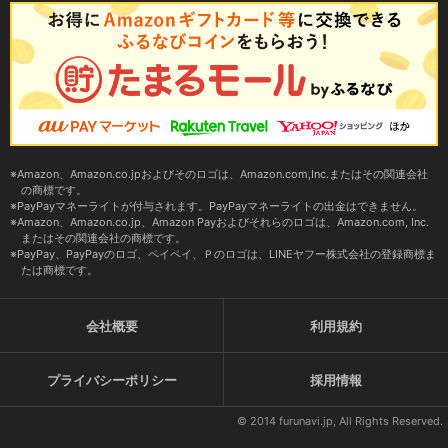
Amazon、Amazon.co.jpおよびそのロゴは、Amazon.com,Inc.またはその関連会社
の商標です。
PayPayマネーライトが付与されます。PayPayマネーライトの出金はできません。
Amazon、Amazon.co.jp、Amazon Payおよびそれらのロゴは、Amazon.com, Inc.
またはその関連会社の商標です。
PayPay、PayPayのロゴ、ペイペイ、Ｐのロゴは、LINEヤフー株式会社の登録商標ま
たは商標です。
会社概要
利用規約
プライバシーポリシー
採用情報
© 2014 furunavi.jp, All Rights Reserved.