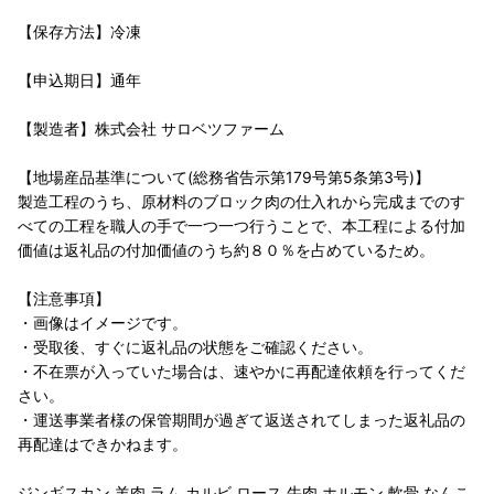
【保存方法】冷凍
【申込期日】通年
【製造者】株式会社 サロベツファーム
【地場産品基準について(総務省告示第179号第5条第3号)】
製造工程のうち、原材料のブロック肉の仕入れから完成までのす
べての工程を職人の手で一つ一つ行うことで、本工程による付加
価値は返礼品の付加価値のうち約８０％を占めているため。
【注意事項】
・画像はイメージです。
・受取後、すぐに返礼品の状態をご確認ください。
・不在票が入っていた場合は、速やかに再配達依頼を行ってくだ
さい。
・運送事業者様の保管期間が過ぎて返送されてしまった返礼品の
再配達はできかねます。
ジンギスカン 羊肉 ラム カルビ ロース 牛肉 ホルモン 軟骨 なんこ