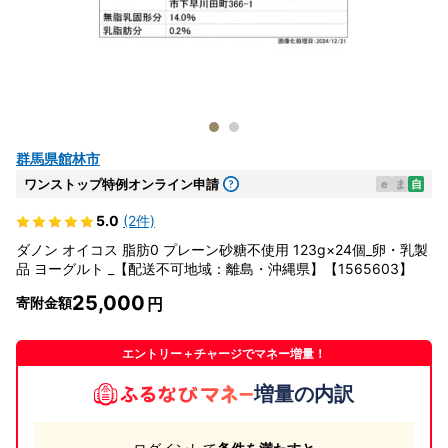
群馬県館林市
ワンストップ特例オンライン申請
e
ま
自
5.0
(2件)
ダノン オイコス 脂肪0 プレーン砂糖不使用 123g×24個_卵・乳製
品 ヨーグルト _【配送不可地域：離島・沖縄県】【1565603】
25,000
寄附金額
エントリー＋チャージでマネー増量！
増量の内訳