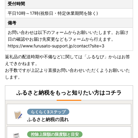
受付時間
大変ご迷惑をおかけいたしますが、ご理解のほどよろしくお
願い申しあげます。
平日10時～17時(祝祭日・特定休業期間を除く)
備考
なお、アサヒグループホールディングス株式会社様において
製造・配送が再開され次第、速やかにお礼品の配送及び寄附
お問い合わせは以下のフォームからお願いいたします。お届け
受付を再開いたしますので、今後とも館林市のふるさと納税
日の確認やお届け先変更などもフォームから行えます。
へのご協力を何卒よろしくお願い申しあげます。
https://www.furusato-support.jp/contact?site=3
返礼品の配送時期や不備などに関しては「ふるなび」からはお答
－－－－－－－－－－－－－－－－－－－－－－－－－－－
えできかねます。
－－－－－－－－－－－－－－－－－－－－－－－－－－－
お手数ですが上記より直接お問い合わせいただくようお願いいた
－－
します。
ふるさと納税をもっと知りたい方はコチラ
【重要】令和6年分の寄附の取扱いについて
【令和6年中の寄附扱いとなる納付期限】
らくらく3ステップ
・クレジットカード決済 12月31日（火）まで
ふるさと納税の流れ
・マルチペイメント（キャッシュレス等）決済 12月31日
（火）まで
控除上限額の限度額と目安