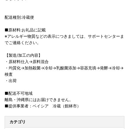
配送種別:冷蔵便
■原材料:お礼品に記載
※アレルギー物質などの表示につきましては、サポートセンターま
でご連絡ください。
【製造/加工の内容】
・原材料仕入→原料混合
・均質化→加熱殺菌→冷却→乳酸菌添加→容器充填→発酵→冷却→
検査
・出荷
■配送不可地域
離島・沖縄県にはお届けできません。
■提供事業者：ベイシア 冷蔵（館林市）
カテゴリ