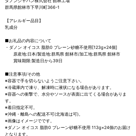
ダノンジャパン株式会社 館林工場
群馬県館林市下早川町366-1
【アレルギー品目】
乳成分
■お礼品の内容について
・ダノン オイコス 脂肪0 プレーン砂糖不使用[123g×24個]
原産地:日本/製造地:群馬県 館林市/加工地:群馬県 館林市
賞味期限:製造日から39日
■注意事項/その他
※容器で手を切らないようご注意下さい。
※冷蔵庫内で凍り、解凍時に液状になる場合があります。
※容器への衝撃で、水分やソースが表面に出てくる場合がありま
す。
※着日指定不可。
※沖縄・離島への配送不可(北海道は可)。
※画像はイメージでです。
※ダノン オイコス 脂肪0 プレーン砂糖不使用 113g×24個のお届け
となります。