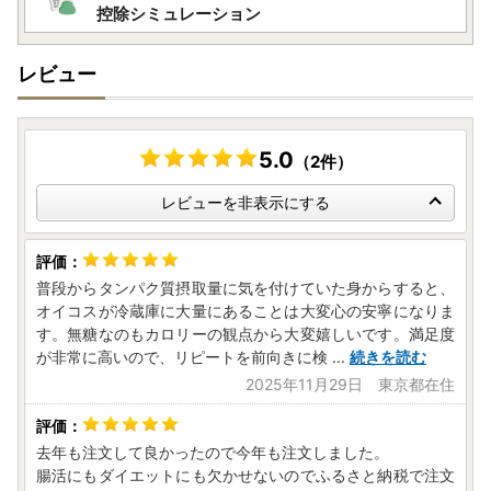
【寄附金受領証明書】
控除シミュレーション
・令和6年分の寄附については、令和7年1月10日頃までに発
送
レビュー
・令和7年分の寄附については、令和7年2月中旬ごろから順
次発送予定
5.0
（2件）
レビューを非表示にする
普段からタンパク質摂取量に気を付けていた身からすると、
オイコスが冷蔵庫に大量にあることは大変心の安寧になりま
す。無糖なのもカロリーの観点から大変嬉しいです。満足度
が非常に高いので、リピートを前向きに検
...
続きを読む
2025年11月29日 東京都在住
去年も注文して良かったので今年も注文しました。
腸活にもダイエットにも欠かせないのでふるさと納税で注文