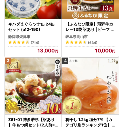
キハダまぐろ ツナ缶 24缶
【ふるなび限定】飛騨牛カ
セット (a12-190)
レー13袋 訳あり | ビーフ レ
トルト 訳あり DC006-CP
静岡県焼津市
岐阜県高山市
01 FN-Limited-VO
(714)
(634)
13,000
10,000
Z61-01 博多若杉【訳あり
梅干し 1.2kg 塩分7％ 【カ
】牛もつ鍋セット(2人前×5
テゴリ別ランキング1位】