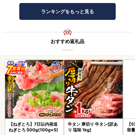
ランキングをもっと見る
おすすめ返礼品
【ねぎとろ】7日以内発送
牛タン 厚切り 牛タン[訳あ
【
ねぎとろ 500g(100g×5)
り 塩味 1kg]
容量