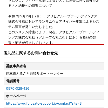
サムウェアサイバ一攻撃によるシステム障害に伴う館林市ふ
るさと納税への影響について
令和7年9月29日（月）、アサヒグループホールディングス
株式会社様においてランサムウェアサイバー攻撃によるシス
テム障害が発生いたしました。
このシステム障害により、現在、アサヒグループホールディ
ングス株式会社様（グループ会社含む）における商品の製
造・配送が停止しております。
返礼品に関するお問い合わせ先
こうした状況の中、館林市ふるさと納税におきましてもアサ
ヒグループホールディングス株式会社様関連のお礼品をご希
望いただいた方への配送遅延の発生及び、アサヒグループホ
委託事業者名
ールディングス株式会社様関連のお礼品に関する新たな寄附
館林市ふるさと納税サポートセンター
の受付を一時的に停止させていただいております。
電話番号
【該当お礼品】
0570-028-126
·アサヒ飲料株式会社様提供：カルピス関連、炭酸飲料、エ
ナジードリンク各種
ホームページ
·カルピス株式会社様提供：カルピスバター各種
https://www.furusato-support.jp/contact?site=3