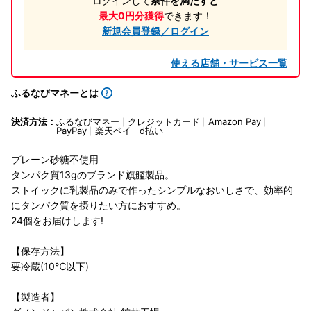
ログインして
条件を満たすと
最大0円分獲得
できます！
新規会員登録／ログイン
使える店舗・サービス一覧
ふるなびマネーとは
決済方法：
ふるなびマネー
クレジットカード
Amazon Pay
PayPay
楽天ペイ
d払い
プレーン砂糖不使用
タンパク質13gのブランド旗艦製品。
ストイックに乳製品のみで作ったシンプルなおいしさで、効率的
にタンパク質を摂りたい方におすすめ。
24個をお届けします!
【保存方法】
要冷蔵(10℃以下)
【製造者】