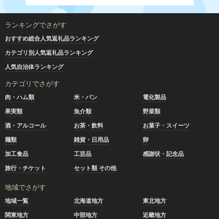
ランキングでさがす
おすすめ総合人気返礼品ランキング
カテゴリ別人気返礼品ランキング
人気自治体ランキング
カテゴリでさがす
肉・ハム類
米・パン
電化製品
果実類
魚介類
野菜類
酒・アルコール
お茶・飲料
お菓子・スイーツ
麺類
雑貨・日用品
卵
加工食品
工芸品
感謝状・記念品
旅行・チケット
セット類 その他
地域でさがす
地域一覧
北海道地方
東北地方
関東地方
中部地方
近畿地方