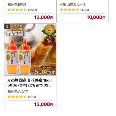
) 10人前 もつ鍋
はちみつ梅干し ご家庭用 【
福岡県福智町
和歌山県みなべ町
baijuen002B】
(1511)
(466)
13,000
10,000
かの蜂 国産 百花 蜂蜜 1kg (
500g×2本) はちみつ 024-
019
福岡県八女市
(351)
13,000