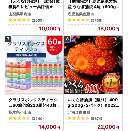
【ふるなび限定】【総合1位
【期間限定】鹿児島県大隅
獲得!! レビュー高評価★】
産 うなぎ蒲焼 4尾（600g
〈2026年度配送分〉山梨
） KN007-004-04-cp18
山梨県甲府市
鹿児島県鹿屋市
県産 シャインマスカット 2
うなぎ 鰻 魚 惣菜 総菜
(2009)
(5766)
～3房（1.0kg以上）シャイ
10,000
18,000
ン フルーツ FN-Limited-S
P
クラリスボックスティッシ
いくら醤油漬（鮭卵） 400
ュ60箱(1箱220組(440枚))
g(200g×2パック)_K022-
(5個入り×12セット)【配送
1676
栃木県小山市
北海道白糠町
不可地域：離島・沖縄県】
(3240)
(5674)
【1256759】
14,000
22,000