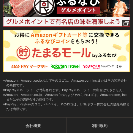
Amazon、Amazon.co.jpおよびそのロゴは、Amazon.com,Inc.またはその関連会社
の商標です。
PayPayマネーライトが付与されます。PayPayマネーライトの出金はできません。
Amazon、Amazon.co.jp、Amazon Payおよびそれらのロゴは、Amazon.com, Inc.
またはその関連会社の商標です。
PayPay、PayPayのロゴ、ペイペイ、Ｐのロゴは、LINEヤフー株式会社の登録商標ま
たは商標です。
会社概要
利用規約