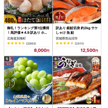
御礼！ランキング第1位獲得
訳あり 銀鮭切身 約2kg サケ
！高評価★4.9 訳あり ホタ
しゃけ 魚 鮭
テ 400g（ほたて 帆立 貝柱
北海道別海町
宮城県気仙沼市
冷凍 ）
(2893)
(2511)
8,000
12,500