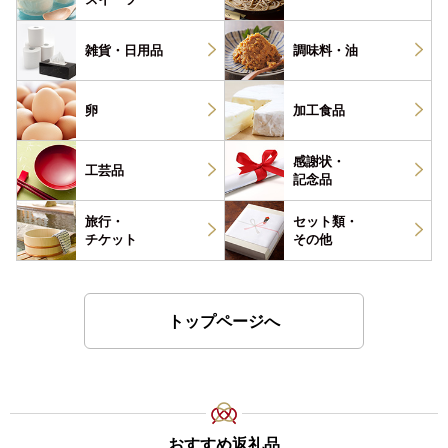
雑貨・
日用品
調味料・
油
卵
加工食品
感謝状・
工芸品
記念品
旅行・
セット類・
チケット
その他
トップページへ
おすすめ返礼品