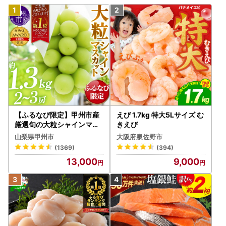
【ふるなび限定】甲州市産
えび 1.7kg 特大5Lサイズ む
厳選旬の大粒シャインマス
きえび
カット 約1.3kg 2～3房【2
山梨県甲州市
大阪府泉佐野市
026年発送】（MG）B12-
(1369)
(394)
472 FN-Limited-VO シャ
13,000
9,000
インマスカット フルーツ