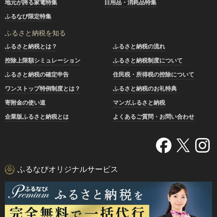
地元が誇る家電特集
日用品・消耗品特集
ふるなび限定特集
ふるさと納税を知る
ふるさと納税とは？
ふるさと納税の流れ
控除上限額シミュレーション
ふるさと納税制度について
ふるさと納税の確定申告
住民税・所得税の控除について
ワンストップ特例制度とは？
ふるさと納税のお礼特典
寄附金の使い道
マンガふるさと納税
企業版ふるさと納税とは
よくあるご質問・お問い合わせ
ふるなびオリジナルサービス