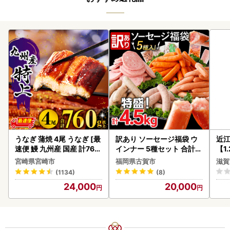
うなぎ 蒲焼 4尾 うなぎ [最
訳あり ソーセージ福袋 ウ
近
速便 鰻 九州産 国産 計760
インナー 5種セット 合計4.
【1
g以上]
5kg ソーセージ
】【
宮崎県宮崎市
福岡県古賀市
滋賀
(1134)
(8)
24,000
20,000