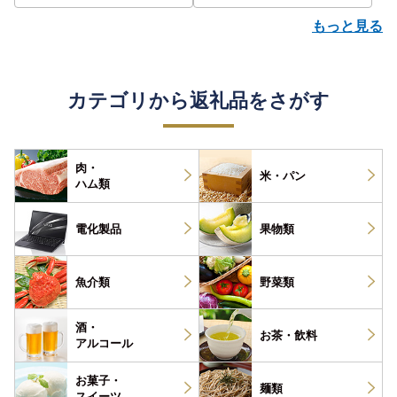
もっと見る
カテゴリから返礼品をさがす
肉・
米・パン
ハム類
電化製品
果物類
魚介類
野菜類
酒・
お茶・
飲料
アルコール
お菓子・
麺類
スイーツ