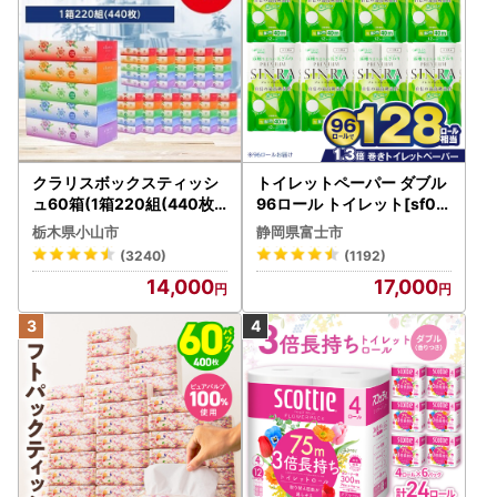
クラリスボックスティッシ
トイレットペーパー ダブル
ュ60箱(1箱220組(440枚))
96ロール トイレット[sf00
(5個入り×12セット)【配送
1-012]
栃木県小山市
静岡県富士市
不可地域：離島・沖縄県】
(3240)
(1192)
【1256759】
14,000
17,000