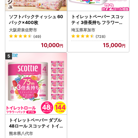
ソフトパックティッシュ 60
トイレットペーパー スコッ
パック×400枚
ティ 3倍長持ち フラワーパ
ック 4ロール×6P
大阪府泉佐野市
埼玉県草加市
(49)
(728)
10,000
15,000
トイレットペーパー ダブル
48ロール スコッティ トイ
レット
熊本県八代市