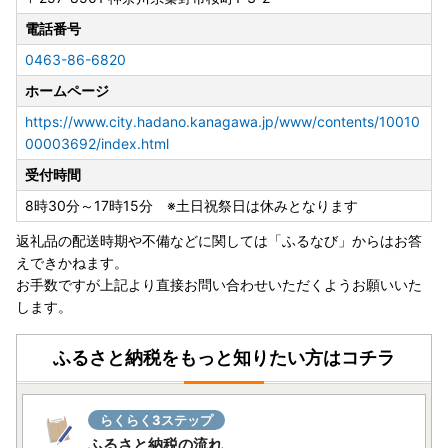
様から受取人様へご連絡をしていただきますようお願いいた
します。なお、配送時の送り主名称は、「秦野市役所ふるさ
電話番号
と寄附金返礼品」と記載しておりますので、あらかじめご了
0463-86-6820
承ください。
ホームページ
https://www.city.hadano.kanagawa.jp/www/contents/10010
00003692/index.html
受付時間
8時30分～17時15分 ※土日祝祭日は休みとなります
返礼品の配送時期や不備などに関しては「ふるなび」からはお答
えできかねます。
お手数ですが上記より直接お問い合わせいただくようお願いいた
します。
ふるさと納税をもっと知りたい方はコチラ
らくらく3ステップ
ふるさと納税の流れ