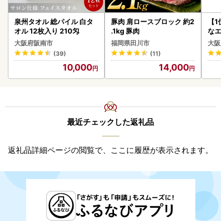
泉州タオル 総パイル 白タ
豚肉 肩ロースブロック 約2
【1
オル 12枚入り 210匁
.1kg 豚肉
なエ
大阪府阪南市
福岡県田川市
大阪
(39)
(11)
10,000
14,000
最近チェックした返礼品
返礼品詳細ページの閲覧で、ここに履歴が表示されます。