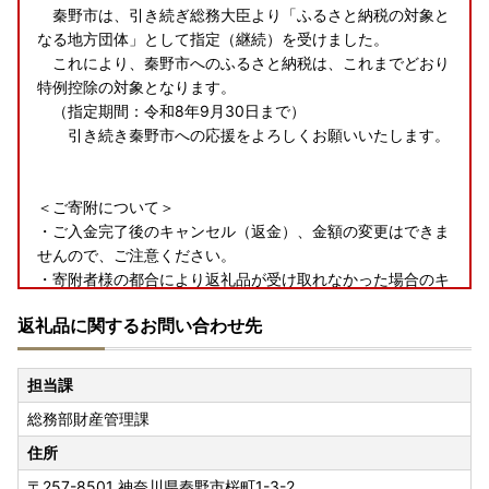
秦野市は、引き続ぎ総務大臣より「ふるさと納税の対象と
なる地方団体」として指定（継続）を受けました。
これにより、秦野市へのふるさと納税は、これまでどおり
特例控除の対象となります。
（指定期間：令和8年9月30日まで）
引き続き秦野市への応援をよろしくお願いいたします。
＜ご寄附について＞
・ご入金完了後のキャンセル（返金）、金額の変更はできま
せんので、ご注意ください。
・寄附者様の都合により返礼品が受け取れなかった場合のキ
ャンセルはお受けできません。
返礼品に関するお問い合わせ先
＜返礼品について＞
・寄附者様の都合により返礼品が受け取れなかった場合、再
担当課
送はいたしておりません。
総務部財産管理課
・長期不在のご予定などがある場合は、備考欄へのご記入を
お願いいたします。
住所
・寄附者様と配送先の受取人様が違う場合は、事前に寄附者
〒257-8501
神奈川県秦野市桜町1-3-2