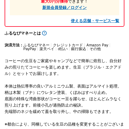
最大0円分獲得
できます！
新規会員登録／ログイン
使える店舗・サービス一覧
ふるなびマネーとは
決済方法：
ふるなびマネー
クレジットカード
Amazon Pay
PayPay
楽天ペイ
d払い
銀行振込
その他
コーヒーの生豆をご家庭やキャンプなどで簡単に焙煎し、自分好
みの煎りたてコーヒーを楽しめます。生豆（ブラジル・エクアド
ル）とセットでお届けします。
本体は熱伝導率の良いアルミニウム製、表面はアルマイト処理。
柄は木製（ブナ）にウレタン塗装、くぼみはすべり止め。
底面の特殊な湾曲形状がコーヒー豆を躍らせ、ほとんどムラなく
煎り上げます。前後小孔が過熱防止の秘訣。
先端部のネジを緩めて蓋を取り外し、中の掃除もできます。
※都合により、同梱している生豆の品種を変更することがございま