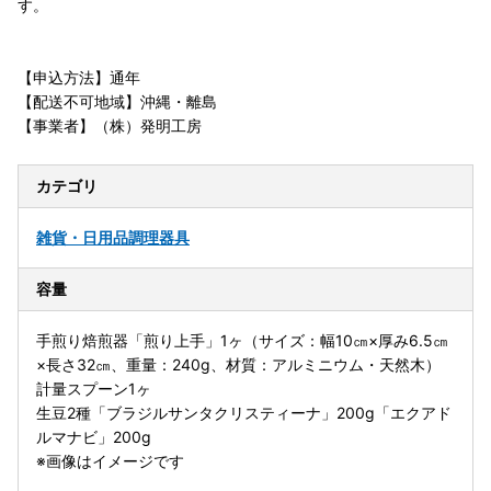
す。
【申込方法】通年
【配送不可地域】沖縄・離島
【事業者】（株）発明工房
カテゴリ
雑貨・日用品
調理器具
容量
手煎り焙煎器「煎り上手」1ヶ（サイズ：幅10㎝×厚み6.5㎝
×長さ32㎝、重量：240g、材質：アルミニウム・天然木）
計量スプーン1ヶ
生豆2種「ブラジルサンタクリスティーナ」200g「エクアド
ルマナビ」200g
※画像はイメージです