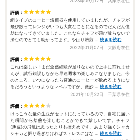
2023年09月17日 兵庫県在住
網タイプのコーヒー焙煎器を使用していましたが、チャフが
飛び散ってレンジがいつも大変なことになるのでだんだん億
劫になってきていました。これならチャフが飛び散らないで
済むのでとても助かってます。やはり焙煎
...
続きを読む
2022年01月07日 大阪府在住
これは楽しい！まだ全然経験が足りないので上手に煎れませ
んが、試行錯誤しながら早速週末の楽しみになりました。今
のところ、いつになったら普通のコーヒーが飲めるようにな
るだろうというようなレベルですが、微妙
...
続きを読む
2021年10月22日 千葉県在住
けっこうな量の生豆がセットになっているので、自宅に届い
た瞬間から焙煎を楽しむことができて嬉しいです。チャフ
(薄皮)の飛散は思ったよりも控えめです。あまり強くシャカ
シャカと振り過ぎなければストレスにはな
...
続きを読む