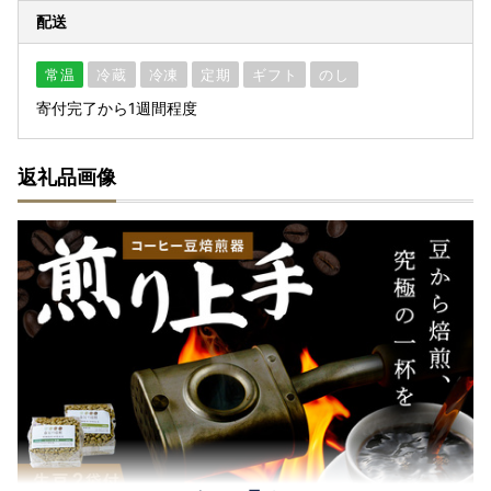
配送
常温
冷蔵
冷凍
定期
ギフト
のし
寄付完了から1週間程度
返礼品画像