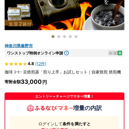
神奈川県秦野市
ワンストップ特例オンライン申請
e
ま
自
4.8
(12件)
珈琲 ｺｰﾋｰ 豆焙煎器「煎り上手」お試しセット｜自家焙煎 焙煎機
33,000
寄附金額
エントリー＋チャージでマネー増量！
増量の内訳
ログインして
条件を満たすと