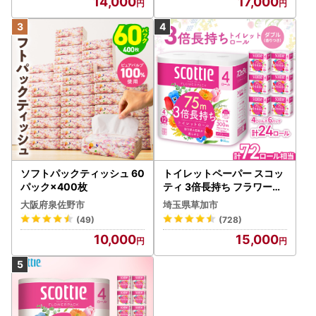
14,000
17,000
の中にご記載をお願い致します。
ソフトパックティッシュ 60
トイレットペーパー スコッ
パック×400枚
ティ 3倍長持ち フラワーパ
ック 4ロール×6P
大阪府泉佐野市
埼玉県草加市
(49)
(728)
10,000
15,000