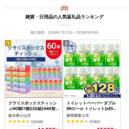
■返品の取扱条件／返品期限、返品時の送料負担
輸送によるお礼の品の破損および発送ミスがありました場合
雑貨・日用品の人気返礼品ランキング
のみ。
返品方法等については打合せさせていただきます。
集計期間：2026年7月31日～2026年8月6日
■不良品の取扱条件
お礼の品の受け取り時に必ず確認をお願いいたします。
万が一、次のような場合には、画像をご用意の上、お電話も
しくはメールにてお問い合わせください。
・申し込まれたお礼の品と届いたお礼の品が異なっていた場
合
・お礼の品が破損している場合
クラリスボックスティッシ
トイレットペーパー ダブル
返品方法等については個別にご相談させていただきます。
ュ60箱(1箱220組(440枚))
96ロール トイレット[sf00
(5個入り×12セット)【配送
1-012]
栃木県小山市
静岡県富士市
不可地域：離島・沖縄県】
(3240)
(1192)
■返礼品の発送につきましてのご要望は、応援メッセージ欄
【1256759】