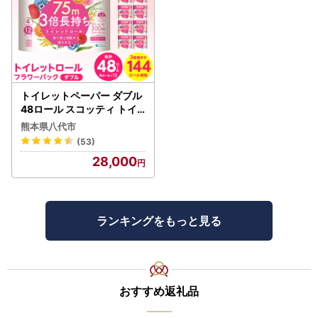
トイレットペーパー ダブル
48ロール スコッティ トイ
レット
熊本県八代市
(53)
28,000
ランキングをもっと見る
おすすめ返礼品