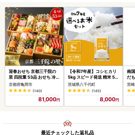
迎春おせち 京都三千院の
【令和7年産】コシヒカリ
南国
里 四段重 53品 おせち 冷蔵
5kg スピード発送 精米 5k
だも
2027 先行予約
g x 1袋 白米 茨城県 八千代
ス【
京都府亀岡市
茨城県八千代町
宮崎
町
(140)
(145)
81,000
8,000
最近チェックした返礼品