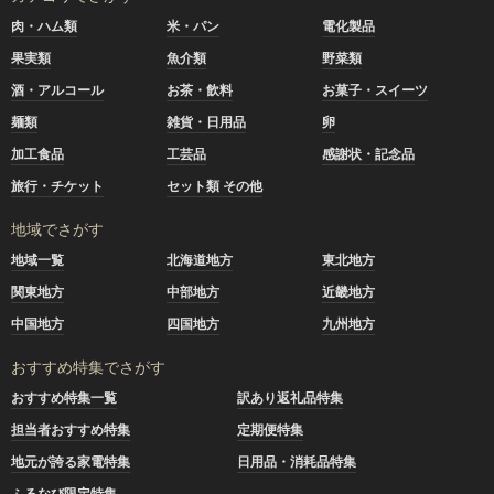
肉・ハム類
米・パン
電化製品
果実類
魚介類
野菜類
酒・アルコール
お茶・飲料
お菓子・スイーツ
麺類
雑貨・日用品
卵
加工食品
工芸品
感謝状・記念品
旅行・チケット
セット類 その他
地域でさがす
地域一覧
北海道地方
東北地方
関東地方
中部地方
近畿地方
中国地方
四国地方
九州地方
おすすめ特集でさがす
おすすめ特集一覧
訳あり返礼品特集
担当者おすすめ特集
定期便特集
地元が誇る家電特集
日用品・消耗品特集
ふるなび限定特集