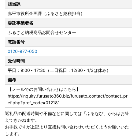
ます。
担当課
赤平市役所企画課（ふるさと納税担当）
なお、紙での申請をご希望の場合は、お手数ですが赤平市ま
でご連絡いただくか、以下よりダウンロードしご提出くださ
委託事業者名
い。
ふるさと納税商品お問合せセンター
※年末のお申込みつきましては、書類のお届けが年明けとな
る場合がありますので、ご自身でダウンロードした用紙でご
電話番号
提出いただくことをお勧めいたします。
0120-977-050
また、添付書類に漏れのないよう、今一度ご確認をお願いい
受付時間
たします。
平日：9:00～17:30（土日祝日：12/30～1/3は休み）
---ワンストップ特例申請書PDFはコチラ (https://www.so
備考
umu.go.jp/main_content/000397109.pdf）
---ワンストップ特例制度について（総務省）（https://ww
【メールでのお問い合わせはこちら】
w.soumu.go.jp/main_sosiki/jichi_zeisei/czaisei/czaisei_seid
https://inquiry.furusato360.biz/furusato_contact/contact_pr
o/furusato/topics/20150401.html#block02）
ef.php?pref_code=012181
返礼品の配送時期や不備などに関しては「ふるなび」からはお答
申請書の提出期限：寄附をした翌年1月10日必着となりま
えできかねます。
す。
お手数ですが上記より直接お問い合わせいただくようお願いいた
します。
【ワンストップ特例申請書の送付先】