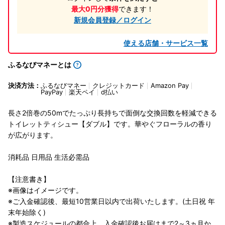
最大0円分獲得
できます！
新規会員登録／ログイン
使える店舗・サービス一覧
ふるなびマネーとは
決済方法：
ふるなびマネー
クレジットカード
Amazon Pay
PayPay
楽天ペイ
d払い
長さ2倍巻の50mでたっぷり長持ちで面倒な交換回数を軽減できる
トイレットティシュー【ダブル】です。華やぐフローラルの香り
が広がります。
消耗品 日用品 生活必需品
【注意書き】
※画像はイメージです。
※ご入金確認後、最短10営業日以内で出荷いたします。(土日祝 年
末年始除く)
※製造スケジュールの都合上、入金確認後お届けまで2～3ヵ月か