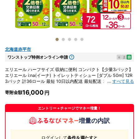
北海道赤平市
ワンストップ特例オンライン申請
e
ま
自
エリエール ハーフサイズ 収納に便利 コンパクト【少量3パック】
エリエール i:na(イーナ) トイレットティシュー [ダブル 50m] 12R
...
すべて見る
3パック 計36ロール 最短 10日以内配送 最短配送 2倍巻 長持ち 防
災 常備品 備蓄品
16,000
寄附金額
エントリー＋チャージでマネー増量！
増量の内訳
ログインして
条件を満たすと