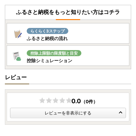
〒079-1192 北海道赤平市泉町4丁目1番地
ふるさと納税をもっと知りたい方はコチラ
赤平市役所企画課(ふるさと納税担当) 宛て
ワンストップ特例申請書受付書は郵送での返送は行なってお
らくらく3ステップ
らず、申請時のメールアドレス宛にご連絡しています。
ふるさと納税の流れ
そこから同受付書をダウンロードすることができます。
メールアドレスのない方は、【ワンストップ特例申請書受付
控除上限額の限度額と目安
済書】を郵送いたします。
控除シミュレーション
レビュー
■お礼の品について
・配送は生産者または、配送専門事業者からお届けいたしま
す。
・発送期日は、あくまで目安です。
0.0
（0件）
・同日にお申込いただいた場合でも、発送の準備の状況によ
り、別々に配送される場合がございます。
レビューを非表示にする
・梱包破損の状態で届いた場合は、配送業者までご連絡くだ
さい。