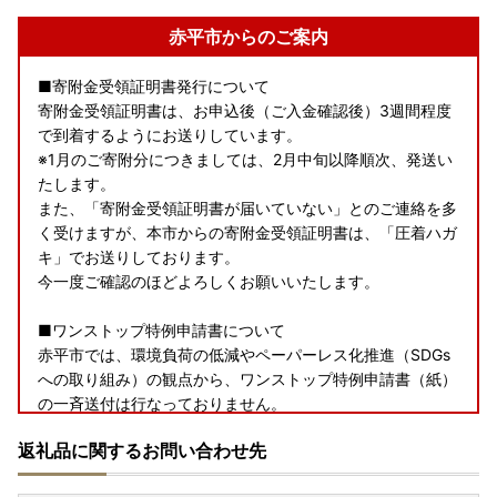
赤平市からのご案内
■寄附金受領証明書発行について
寄附金受領証明書は、お申込後（ご入金確認後）3週間程度
で到着するようにお送りしています。
※1月のご寄附分につきましては、2月中旬以降順次、発送い
たします。
また、「寄附金受領証明書が届いていない」とのご連絡を多
く受けますが、本市からの寄附金受領証明書は、「圧着ハガ
キ」でお送りしております。
今一度ご確認のほどよろしくお願いいたします。
■ワンストップ特例申請書について
赤平市では、環境負荷の低減やペーパーレス化推進（SDGs
への取り組み）の観点から、ワンストップ特例申請書（紙）
の一斉送付は行なっておりません。
後日お届けする「寄附金受領証明書（QRコード付き圧着ハ
返礼品に関するお問い合わせ先
ガキ）」のQRコードをスマートフォン等で読み取り、表示
された画面(自治体マイページ)からお手続きをお願いいたし