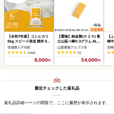
【令和7年産】コシヒカリ
【置物】純金製(Ｋ２４) 富
【ふ
5kg スピード発送 精米 5k
士山延べ棒0.3グラム ALP
崎牛 
g x 1袋 白米 茨城県 八千代
BK193
-VO
茨城県八千代町
山梨県南アルプス市
宮崎
町
(146)
(1)
8,000
54,000
最近チェックした返礼品
返礼品詳細ページの閲覧で、ここに履歴が表示されます。