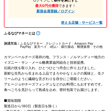
ログインして
条件を満たすと
最大0円分獲得
できます！
新規会員登録／ログイン
使える店舗・サービス一覧
ふるなびマネーとは
決済方法：
ふるなびマネー
クレジットカード
Amazon Pay
PayPay
楽天ペイ
d払い
銀行振込
郵便振替
その他
カマンベールチーズ発祥の地、フランス・ノルマンディー地方の
イズニー・サン・メール酪農業協同組合と技術提携。
伝統の技を取り入れ、ひとつひとつ丹念に作り上げました。
新鮮な生乳から生まれる上品でまろやかなミルクの風味と、生ク
リームのように繊細な舌ざわりを存分にご堪能ください。
アヒージョやチーズフォンデュなどのお料理にもおすすめです。
食べごろを見計らって熟成を止め、密封包装でお届けします。
■賞味期限
製造日から180日（製造日を除く）