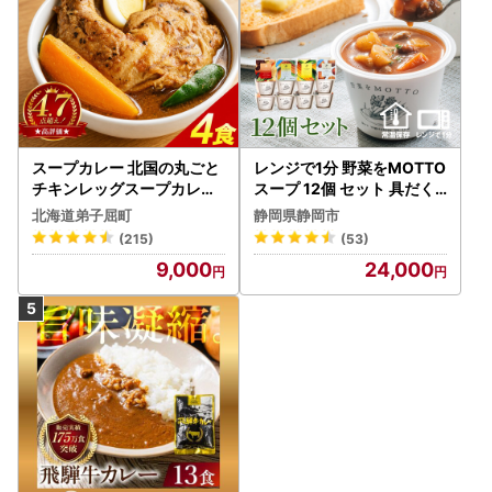
スープカレー 北国の丸ごと
レンジで1分 野菜をMOTTO
チキンレッグスープカレー
スープ 12個 セット 具だく
4個 3739
さんスープ 朝食 惣菜 国産
北海道弟子屈町
静岡県静岡市
野菜 常温保存
(215)
(53)
9,000
24,000