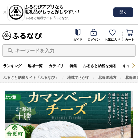
ふるなびアプリなら
返礼品がもっと探しやすい！
開く
ふるさと納税サイト「ふるなび」
ガイド
ログイン
お気に入り
カート
キーワードを入力
ランキング
地域一覧
カテゴリ
特集
ふるさと納税を知る
キャンペ
ふるさと納税サイト「ふるなび」
地域でさがす
北海道地方
北海道