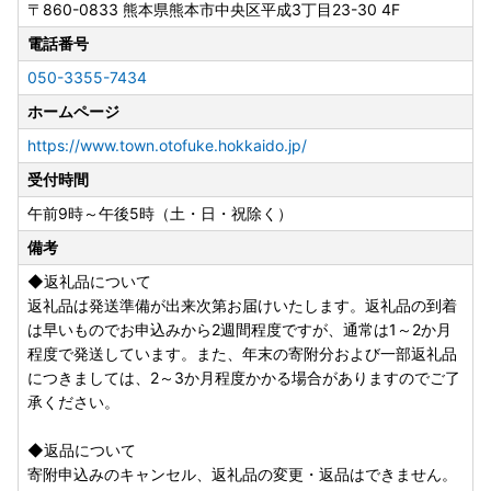
〒860-0833
熊本県熊本市中央区平成3丁目23-30 4F
取りいただけなかった場合の再発送はできません。
電話番号
●証明書の発送について
050-3355-7434
・証明書は謝礼品とは別に郵便でお届けします。
ホームページ
●ワンストップ特例申請書の提出について
https://www.town.otofuke.hokkaido.jp/
2026年寄附分の提出期限
受付時間
2027年（令和9年）1月10日（必着）
【提出先】
午前9時～午後5時（土・日・祝除く）
〒080-0198 北海道河東郡音更町元町2番地 音更町役場 企
備考
画財政部まちづくり課交流推進係 あて
◆返礼品について
・寄附申出時に申告特例申請書を希望した人には、音更町役
返礼品は発送準備が出来次第お届けいたします。返礼品の到着
場から申請書を郵送いたします。
は早いものでお申込みから2週間程度ですが、通常は1～2か月
程度で発送しています。また、年末の寄附分および一部返礼品
●お礼の品発送に関するお問い合わせ
につきましては、2～3か月程度かかる場合がありますのでご了
ふるさと納税サポートセンター
承ください。
TEL：050-3355-7434
受付時間：9:00～17:00 (土曜日・日曜日・祝日及び1月1日
◆返品について
～3日を除く)
寄附申込みのキャンセル、返礼品の変更・返品はできません。
otofuke@cyber-records.co.jp