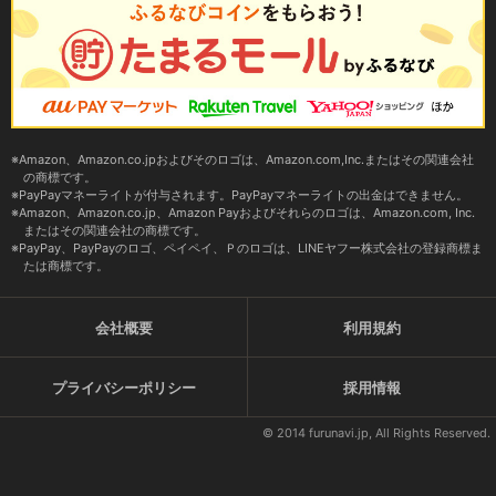
Amazon、Amazon.co.jpおよびそのロゴは、Amazon.com,Inc.またはその関連会社
の商標です。
PayPayマネーライトが付与されます。PayPayマネーライトの出金はできません。
Amazon、Amazon.co.jp、Amazon Payおよびそれらのロゴは、Amazon.com, Inc.
またはその関連会社の商標です。
PayPay、PayPayのロゴ、ペイペイ、Ｐのロゴは、LINEヤフー株式会社の登録商標ま
たは商標です。
会社概要
利用規約
プライバシーポリシー
採用情報
© 2014 furunavi.jp, All Rights Reserved.