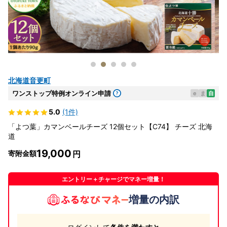
北海道音更町
ワンストップ特例オンライン申請
e
ま
自
5.0
(1件)
「よつ葉」カマンベールチーズ 12個セット【C74】 チーズ 北海
道
19,000
寄附金額
エントリー＋チャージでマネー増量！
増量の内訳