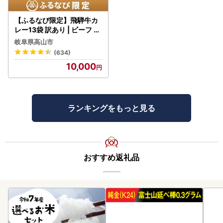
【ふるなび限定】飛騨牛カ
レー13袋 訳あり | ビーフ レ
トルト 訳あり DC006-CP
岐阜県高山市
01 FN-Limited-VO
(634)
10,000
ランキングをもっと見る
おすすめ返礼品