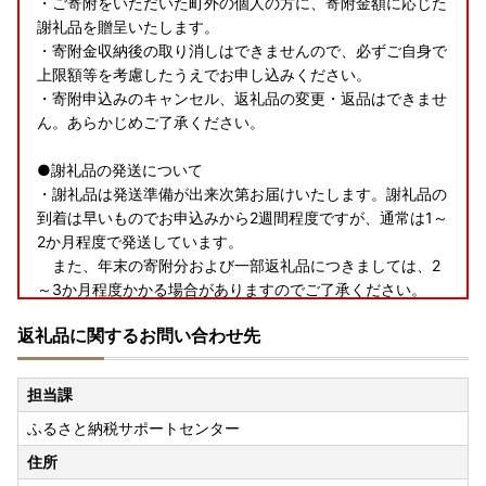
・ご寄附をいただいた町外の個人の方に、寄附金額に応じた
謝礼品を贈呈いたします。
・寄附金収納後の取り消しはできませんので、必ずご自身で
上限額等を考慮したうえでお申し込みください。
・寄附申込みのキャンセル、返礼品の変更・返品はできませ
ん。あらかじめご了承ください。
●謝礼品の発送について
・謝礼品は発送準備が出来次第お届けいたします。謝礼品の
到着は早いものでお申込みから2週間程度ですが、通常は1～
2か月程度で発送しています。
また、年末の寄附分および一部返礼品につきましては、2
～3か月程度かかる場合がありますのでご了承ください。
・謝礼品は、仕様、内容等に変更がある場合があります。
返礼品に関するお問い合わせ先
●長期不在・転居について
・ご寄附から3か月以内で3日間以上の不在日がある場合
担当課
や、転居予定がある場合は、申込時に備考欄に入力してくだ
ふるさと納税サポートセンター
さい。
・申込後に長期不在や転居が決まった場合は、必ず音更町役
住所
場企画課へご連絡ください。※ご連絡がなく謝礼品をお受け