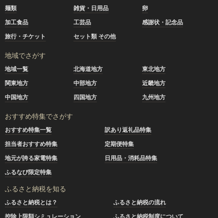
麺類
雑貨・日用品
卵
加工食品
工芸品
感謝状・記念品
旅行・チケット
セット類 その他
地域でさがす
地域一覧
北海道地方
東北地方
関東地方
中部地方
近畿地方
中国地方
四国地方
九州地方
おすすめ特集でさがす
おすすめ特集一覧
訳あり返礼品特集
担当者おすすめ特集
定期便特集
地元が誇る家電特集
日用品・消耗品特集
ふるなび限定特集
ふるさと納税を知る
ふるさと納税とは？
ふるさと納税の流れ
控除上限額シミュレーション
ふるさと納税制度について