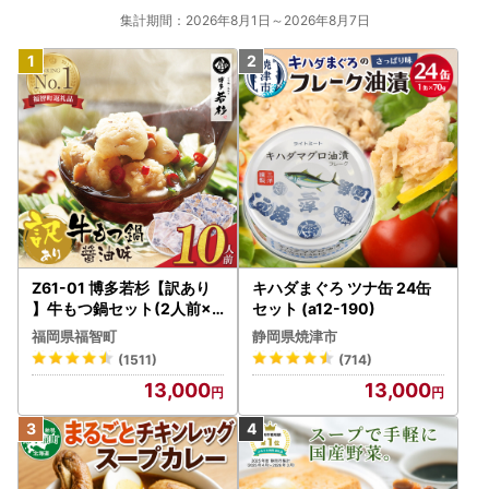
集計期間：2026年8月1日～2026年8月7日
Z61-01 博多若杉【訳あり
キハダまぐろ ツナ缶 24缶
】牛もつ鍋セット(2人前×5
セット (a12-190)
) 10人前 もつ鍋
福岡県福智町
静岡県焼津市
(1511)
(714)
13,000
13,000