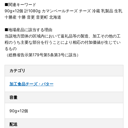
■関連キーワード
90g×12個 計1080g カマンベールチーズ チーズ 冷蔵 乳製品 生乳
十勝産 十勝 音更 音更町 北海道
■地場産品に該当する理由
当該地方団体の区域内において返礼品等の製造、加工その他の工
程のうち主要な部分を行うことにより相応の付加価値が生じてい
るもの
（総務省告示第179号第5条第3号に該当）
カテゴリ
加工食品
チーズ・バター
容量
90g×12個
配送