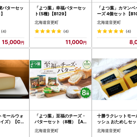
喫バターセッ
「よつ葉」幸福バターセッ
「よつ葉」カマンベ
1】
ト(5種)【B129】
ーズ 4個セット【B1
チーズ 北海道
北海道音更町
北海道音更町
(4)
(4)
(4)
15,000
11,000
8,
トモールウォ
「よつ葉」至福のチーズ・
十勝ラクレットモー
サイズ）【C6
バターセット（8種）【A1
ッシュ おためしセッ
12】
00g×4個）【A35
北海道音更町
北海道音更町