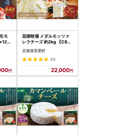
生モ
花畑牧場 メダルモッツァ
×12個
レラチーズ 約2kg 【C80
ァレラ
】 モッツァレラチーズ 北
北海道音更町
海道産
(7)
000
22,000