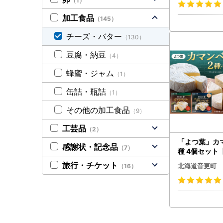
（1）
加工食品
（145）
チーズ・バター
（130）
豆腐・納豆
（4）
蜂蜜・ジャム
（1）
缶詰・瓶詰
（1）
その他の加工食品
（9）
工芸品
（2）
「よつ葉」カ
感謝状・記念品
（7）
種 4個セット【
ーズ 北海道
旅行・チケット
北海道音更町
（16）