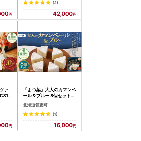
(2)
000
42,000
ツァ
「よつ葉」大人のカマンベ
C81
ール＆ブルー 8個セット【
ズ 北
A93】 チーズ 北海道
北海道音更町
(1)
000
16,000