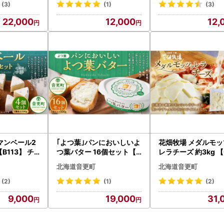
(3)
(1)
(3)
22,000
12,000
12,
マンベール2
｢よつ葉｣パンにおいしいよ
花畑牧場 メダルモッ
B113】 チ
つ葉バター 16個セット【B
レラチーズ 約3kg 【
130】
】 モッツァレラチー
北海道音更町
北海道音更町
海道産
(2)
(1)
(2)
9,000
19,000
31,