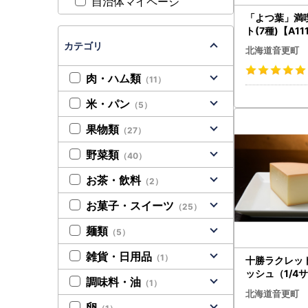
自治体マイページ
「よつ葉」満
ト(7種)【A11
カテゴリ
北海道音更町
肉・ハム類
（11）
米・パン
（5）
果物類
（27）
野菜類
（40）
お茶・飲料
（2）
お菓子・スイーツ
（25）
麺類
（5）
雑貨・日用品
（1）
十勝ラクレッ
ッシュ（1/4
調味料・油
（1）
2】
北海道音更町
卵