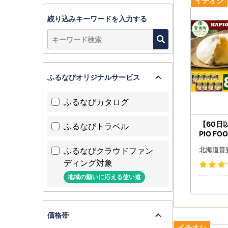
●お礼の品
ふるさと納
絞り込みキーワードを入力する
TEL：050-
受付時間：9
otofuke@c
ふるなびオリジナルサービス
ふるなびカタログ
【60日
ふるなびトラベル
PIO F
ズ）8個
ふるなびクラウドファン
北海道音
ディング対象
地域の願いに応える使い道
価格帯