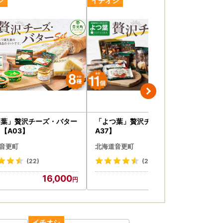
つ葉」贅沢チーズ・バター
「よつ葉」贅沢チーズセット【
「
【A03】
A37】
A3
音更町
北海道音更町
北
(22)
(25)
16,000
16,000