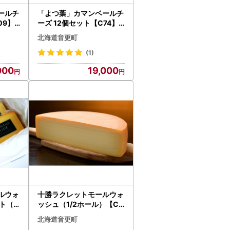
ールチ
「よつ葉」カマンベールチ
09】
ーズ 12個セット【C74】
チーズ 北海道
北海道音更町
(1)
000
19,000
ルウォ
十勝ラクレットモールウォ
ト（1
ッシュ（1/2ホール）【C3
】
0】
北海道音更町