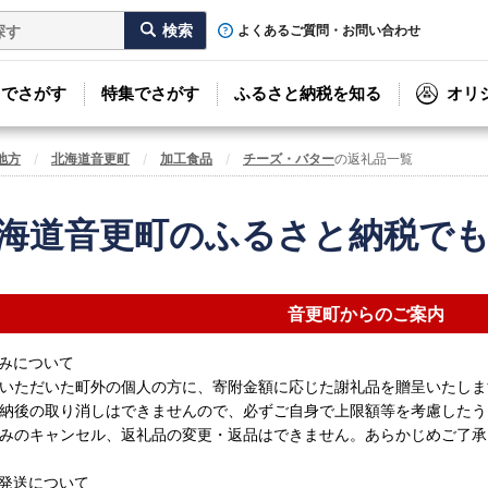
よくあるご質問・お問い合わせ
リでさがす
特集でさがす
ふるさと納税を知る
オリ
地方
北海道音更町
加工食品
チーズ・バター
の返礼品一覧
海道音更町のふるさと納税で
音更町からのご案内
みについて
いただいた町外の個人の方に、寄附金額に応じた謝礼品を贈呈いたしま
納後の取り消しはできませんので、必ずご自身で上限額等を考慮したう
みのキャンセル、返礼品の変更・返品はできません。あらかじめご了承
発送について