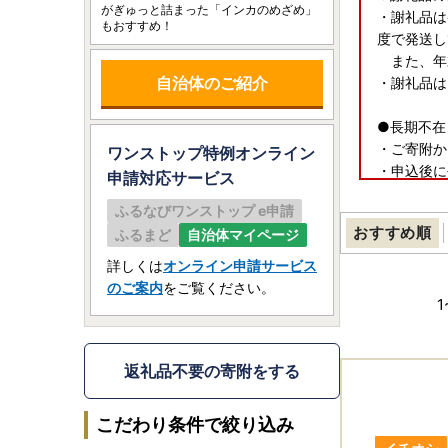
がぎゅっと詰まった「インカのめざめ」
・謝礼品は
もおすすめ！
度で発送し
また、年末
自治体のご紹介
・謝礼品は
●長期不在
・ご寄附か
ワンストップ特例オンライン
・申込後に
申請
対応サービス
だけなかっ
ふるなびワンストップ e申請
おすすめ順
ふるまど
自治体マイページ
●証明書の
・証明書は
詳しくは
オンライン申請サービス
のご案内
をご覧ください。
●ワンスト
1
2026年
2027年（
【提出先】
返礼品不要の寄附をする
〒080-
・寄附申出
こだわり条件で絞り込み