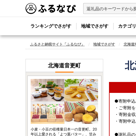
ランキングでさがす
地域でさがす
カテゴ
ふるさと納税サイト「ふるなび」
地域でさがす
北海道
北
北海道音更町
●寄附申込
・ご寄附を
・寄附金収
・寄附申込
小麦・小豆の収穫量日本一の音更町。20
年以上愛される「よつ葉バター」、甘み
●謝礼品の