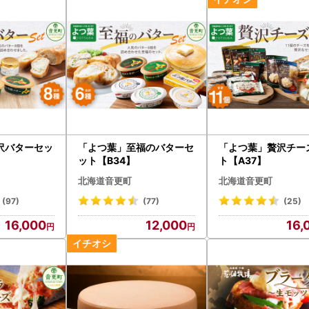
沢バターセッ
「よつ葉」至福のバターセ
「よつ葉」贅沢チー
ット【B34】
ト【A37】
北海道音更町
北海道音更町
(97)
(77)
(25)
16,000
12,000
16,