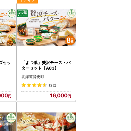
ズセッ
「よつ葉」贅沢チーズ・バ
ターセット【A03】
北海道音更町
(22)
000
16,000