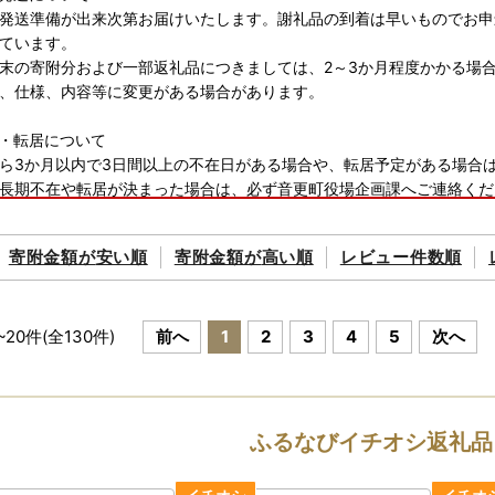
発送準備が出来次第お届けいたします。謝礼品の到着は早いものでお申
ています。
の寄附分および一部返礼品につきましては、2～3か月程度かかる場
、仕様、内容等に変更がある場合があります。
・転居について
ら3か月以内で3日間以上の不在日がある場合や、転居予定がある場合
長期不在や転居が決まった場合は、必ず音更町役場企画課へご連絡くだ
た場合の再発送はできません。
寄附金額が
安い順
寄附金額が
高い順
レビュー件数順
発送について
謝礼品とは別に郵便でお届けします。
ップ特例申請書の提出について
~
20
件(全
130
件)
前へ
1
2
3
4
5
次へ
寄附分の提出期限
令和9年）1月10日（必着）
0198 北海道河東郡音更町元町2番地 音更町役場 企画財政部まちづくり
ふるなびイチオシ返礼品
時に申告特例申請書を希望した人には、音更町役場から申請書を郵送い