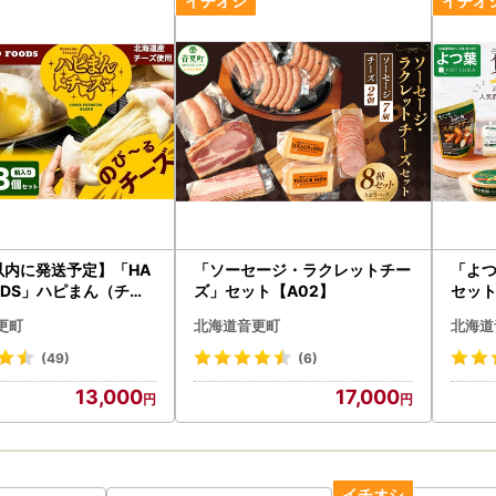
発送に関するお問い合わせ
税サポートセンター
3355-7434
:00～17:00 (土曜日・日曜日・祝日及び1月1日～3日を除く)
yber-records.co.jp
以内に発送予定】「HA
「ソーセージ・ラクレットチー
「よ
OODS」ハピまん（チー
ズ」セット【A02】
セット
セット【B11】
更町
北海道音更町
北海道
(49)
(6)
13,000
17,000