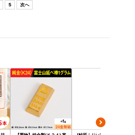
5
次へ
 甘
【置物】純金製(Ｋ２４) 富
[鮭匠ふじい]いくら醤油漬