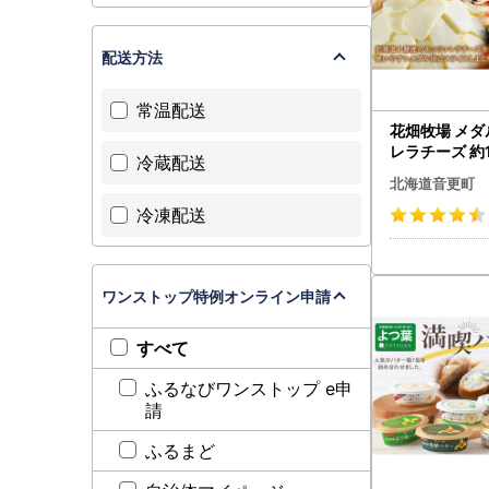
配送方法
常温配送
花畑牧場 メ
レラチーズ 約1
冷蔵配送
モッツァレラ
北海道音更町
道産
冷凍配送
ワンストップ特例オンライン申請
すべて
ふるなびワンストップ e申
請
ふるまど