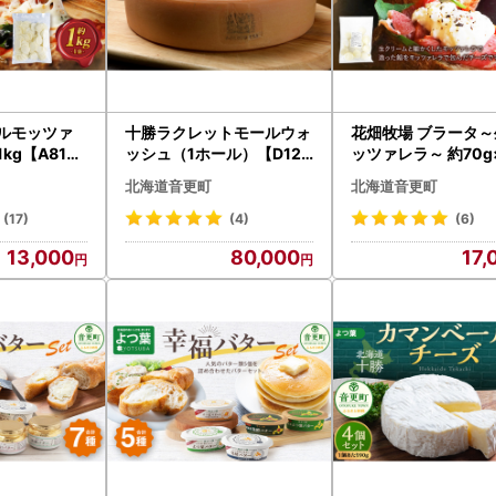
ダルモッツァ
十勝ラクレットモールウォ
花畑牧場 ブラータ～
kg【A81】
ッシュ（1ホール）【D12
ッツァレラ～ 約70g
チーズ 北海
】
入【B101】モッツ
北海道音更町
北海道音更町
チーズ 北海道産
(17)
(4)
(6)
13,000
80,000
17,