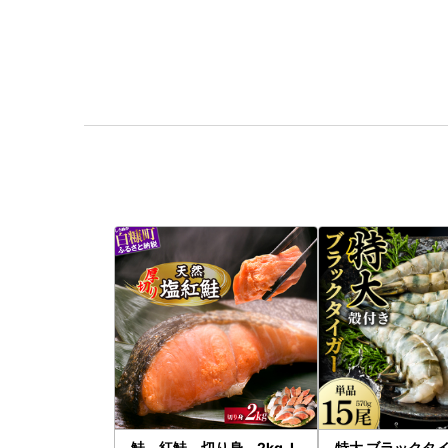
鮭 紅鮭 切り身 2kg_I
特大 ブラックタイ