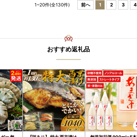
1
~
20
件(全
130
件)
前へ
1
2
3
4
おすすめ返礼品
ガー 無
【訳あり】 特大 西京漬け
無添加甘酒 900ml×5本