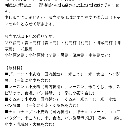
※配送の都合上、一部地域へのお届けのご注文はお受けできませ
ん。
申し訳ございませんが、該当する地域にてご注文の場合は《キャ
ンセル》とさせて頂きます。
該当地域は下記の通りです。
伊豆諸島：青ヶ島村（青ヶ島）・利島村（利島）・御蔵島村（御
蔵島）・式根島
小笠原諸島：小笠原村（父島・母島・硫黄島・南鳥島など）
【原材料】
■プレーン：小麦粉（国内製造）、米こうじ、米、食塩、パン酵
母、（一部に小麦を含む）
■レーズン：小麦粉（国内製造）、レーズン、米こうじ、米、ス
ピリッツ、食塩、パン酵母、（一部に小麦を含む）
■くるみ：小麦粉（国内製造）、くるみ、米こうじ、米、食塩、
パン酵母、（一部に小麦・くるみを含む）
■チョコチップ：小麦粉（国内製造）、準チョコレート、ココア
パウダー、米こうじ、米、食塩、パン酵母/乳化剤、香料（一部に
小麦・乳成分・大豆を含む）