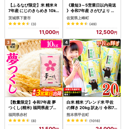
【ふるなび限定】米 精米 R
《最短3～5営業日以内発送
7年産 にじのきらめき 10kg
》令和7年産 さがびより 佐
10月 FN-Limited-PR
賀県産（精米）10kg
茨城県下妻市
佐賀県上峰町
(3)
(49)
11,000
12,500
【数量限定】令和7年産 夢
白米 精米 ブレンド米 甲佐
つくし(精米) 福岡県産ブラ
の輝き 20kg 訳あり 令和7
ンド米 10kg (品番:3X11R7)
年産 【価格改定ZS】
福岡県赤村
熊本県甲佐町
(8)
(1016)
11,500
24,000