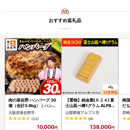
おすすめ返礼品
肉の泉佐野 ハンバーグ 30
【置物】純金製(Ｋ２４) 富
南国
個（合計3.6kg）｜ハンバ
士山延べ棒1グラム ALPBK
だも
ーグ 訳あり 黒毛和牛×なに
180
ス【
大阪府泉佐野市
山梨県南アルプス市
宮崎
わポーク
(22)
(9)
10,000
138,000