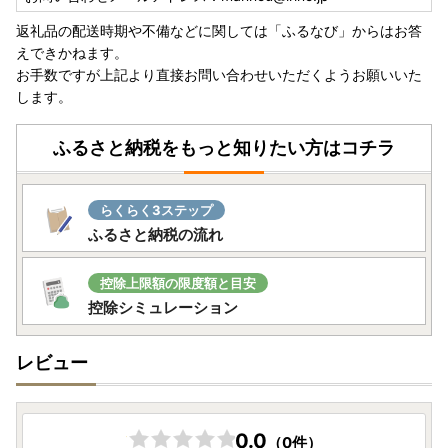
返礼品の配送時期や不備などに関しては「ふるなび」からはお答
・寄附申し込みのキャンセル、返礼品の変更・返品はできま
えできかねます。
せん。
お手数ですが上記より直接お問い合わせいただくようお願いいた
します。
《熊本地震により被災された皆さまへ/配送遅延のお知ら
せ》
ふるさと納税をもっと知りたい方はコチラ
令和8年7月28日に発生した熊本県熊本地方を震源とする地
震により、お亡くなりになった方々に謹んでお悔やみ申し上
げますとともに、被災された皆さまに心よりお見舞い申し上
らくらく3ステップ
げます。
ふるさと納税の流れ
また、皆さまの安全と、被災地域の一日も早い復旧・復興を
お祈り申し上げます。
控除上限額の限度額と目安
現在、地震の影響により、熊本県を発着するお荷物の集荷・
控除シミュレーション
配送停止や九州地方を中心とした配送遅延が発生しておりま
す。
レビュー
お届けまで通常よりお時間をいただく場合がございますの
で、何卒ご理解賜りますようお願い申し上げます。
0.0
（0件）