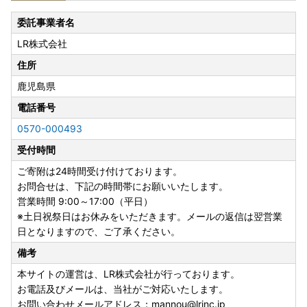
到着後は速やかに返礼品の状態をご確認ください。
返礼品の発送には万全を期しておりますが、万が一、不良・
委託事業者名
破損・誤納品などがございましたら、返礼品到着から2日以
LR株式会社
内に【商品の写真】と【箱などの梱包外装の写真】を添付の
うえ、お問い合わせ先までご連絡くださいませ。
住所
到着から日数が経ったものに関しましてはご対応いたしかね
鹿児島県
る場合がございます。
電話番号
・フルーツ・野菜等の返礼品について
0570-000493
天災・天候等の諸事情の影響による収穫量の激減、著しい品
受付時間
質問題などが生じた場合には発送順延、発送不可となる場合
がございます。
ご寄附は24時間受け付けております。
発送不可となった場合には別の返礼品を代品としてお送りす
お問合せは、下記の時間帯にお願いいたします。
るなどの対応をさせていただきます。
営業時間 9:00～17:00（平日）
※土日祝祭日はお休みをいただきます。メールの返信は翌営業
・寄附者様ご都合での受取不可について
日となりますので、ご了承ください。
長期不在など、寄附者様のご都合でお受け取りできなかった
備考
場合の再送はいたしかねます。
お受け取りできない期間があらかじめわかっている場合に
本サイトの運営は、LR株式会社が行っております。
は、お手数ですがお申し込み時に「備考欄」へご記入いただ
お電話及びメールは、当社がご対応いたします。
き、必ずお知らせください。
お問い合わせメールアドレス：mannou@lrinc.jp