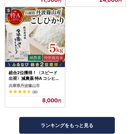
総合2位獲得！〈スピード
出荷〉減農薬 特A コシヒカ
リ 5kg 丹波篠山産 特別栽培
兵庫県丹波篠山市
米 こしひかり
(8)
8,000
ランキングをもっと見る