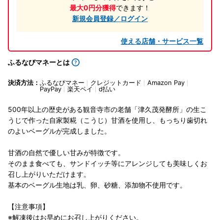
最大0円分獲得
できます！
新規会員登録／ログイン
使える店舗・サービス一覧
ふるなびマネーとは
決済方法：
ふるなびマネー
クレジットカード
Amazon Pay
PayPay
楽天ペイ
d払い
500年以上の歴史がある観音寺市の老舗「津久茂発酵所」の生こ
うじで作った自家製糀（こうじ）甘酒を使用し、もっちり歯切れ
のよいベーグルが完成しました。
甘酒の自然で優しい甘みが特徴です。
そのまま食べても、サンドイッチ等にアレンジしても美味しくお
召し上がりいただけます。
基本のベーグル生地は乳、卵、砂糖、添加物不使用です。
【注意事項】
※解凍後はお早めにお召し上がりください。