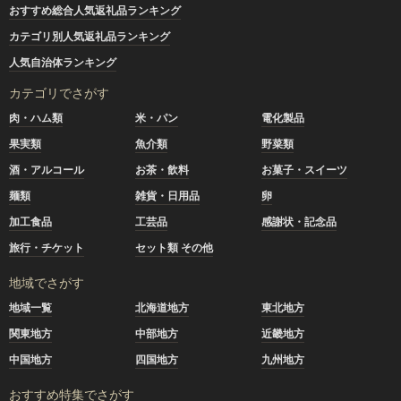
おすすめ総合人気返礼品ランキング
カテゴリ別人気返礼品ランキング
人気自治体ランキング
カテゴリでさがす
肉・ハム類
米・パン
電化製品
果実類
魚介類
野菜類
酒・アルコール
お茶・飲料
お菓子・スイーツ
麺類
雑貨・日用品
卵
加工食品
工芸品
感謝状・記念品
旅行・チケット
セット類 その他
地域でさがす
地域一覧
北海道地方
東北地方
関東地方
中部地方
近畿地方
中国地方
四国地方
九州地方
おすすめ特集でさがす