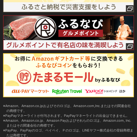
Amazon、Amazon.co.jpおよびそのロゴは、Amazon.com,Inc.またはその関連会社
の商標です。
PayPayマネーライトが付与されます。PayPayマネーライトの出金はできません。
Amazon、Amazon.co.jp、Amazon Payおよびそれらのロゴは、Amazon.com, Inc.
またはその関連会社の商標です。
PayPay、PayPayのロゴ、ペイペイ、Ｐのロゴは、LINEヤフー株式会社の登録商標ま
たは商標です。