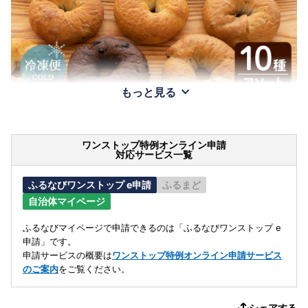
もっと見る
ワンストップ特例オンライン申請
対応サービス一覧
ふるなびワンストップ e申請
ふるまど
自治体マイページ
ふるなびマイページで申請できるのは「ふるなびワンストップ e
申請」です。
申請サービスの概要は
ワンストップ特例オンライン申請サービス
のご案内
をご覧ください。
シェアする