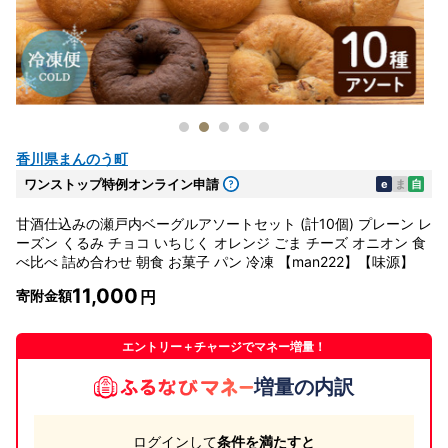
香川県まんのう町
ワンストップ特例オンライン申請
e
ま
自
甘酒仕込みの瀬戸内ベーグルアソートセット (計10個) プレーン レ
ーズン くるみ チョコ いちじく オレンジ ごま チーズ オニオン 食
べ比べ 詰め合わせ 朝食 お菓子 パン 冷凍 【man222】【味源】
11,000
寄附金額
エントリー＋チャージでマネー増量！
増量の内訳
ログインして
条件を満たすと