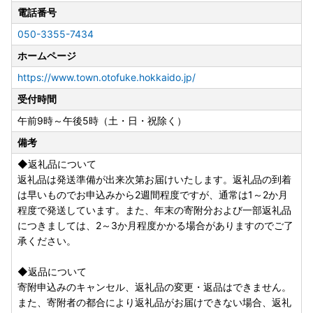
電話番号
●証明書の発送について
050-3355-7434
・証明書は謝礼品とは別に郵便でお届けします。
ホームページ
●ワンストップ特例申請書の提出について
https://www.town.otofuke.hokkaido.jp/
2026年寄附分の提出期限
受付時間
2027年（令和9年）1月10日（必着）
【提出先】
午前9時～午後5時（土・日・祝除く）
〒080-0198 北海道河東郡音更町元町2番地 音更町役場 企
備考
画財政部まちづくり課交流推進係 あて
◆返礼品について
・寄附申出時に申告特例申請書を希望した人には、音更町役
返礼品は発送準備が出来次第お届けいたします。返礼品の到着
場から申請書を郵送いたします。
は早いものでお申込みから2週間程度ですが、通常は1～2か月
程度で発送しています。また、年末の寄附分および一部返礼品
●お礼の品発送に関するお問い合わせ
につきましては、2～3か月程度かかる場合がありますのでご了
ふるさと納税サポートセンター
承ください。
TEL：050-3355-7434
受付時間：9:00～17:00 (土曜日・日曜日・祝日及び1月1日
◆返品について
～3日を除く)
寄附申込みのキャンセル、返礼品の変更・返品はできません。
otofuke@cyber-records.co.jp
また、寄附者の都合により返礼品がお届けできない場合、返礼