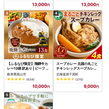
13,000
13,000
【ふるなび限定】飛騨牛カ
スープカレー 北国の丸ごと
レー13袋 訳あり | ビーフ レ
チキンレッグスープカレー
トルト 訳あり DC006-CP
4個 3739
岐阜県高山市
北海道弟子屈町
01 FN-Limited-VO
(634)
(215)
10,000
9,000