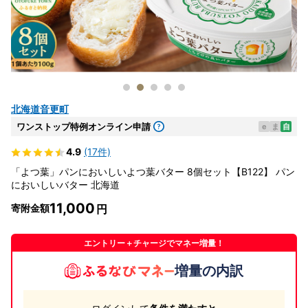
北海道音更町
ワンストップ特例オンライン申請
e
ま
自
4.9
(17件)
「よつ葉」パンにおいしいよつ葉バター 8個セット【B122】 パン
においしいバター 北海道
11,000
寄附金額
エントリー＋チャージでマネー増量！
増量の内訳