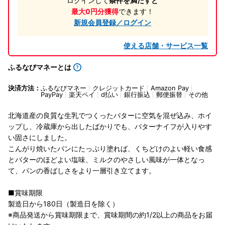
ログインして
条件を満たすと
最大0円分獲得
できます！
新規会員登録／ログイン
使える店舗・サービス一覧
ふるなびマネーとは
決済方法：
ふるなびマネー
クレジットカード
Amazon Pay
PayPay
楽天ペイ
d払い
銀行振込
郵便振替
その他
北海道産の良質な生乳でつくったバターに空気を混ぜ込み、ホイ
ップし、冷蔵庫から出したばかりでも、バターナイフが入りやす
い固さにしました。
こんがり焼いたパンにたっぷり塗れば、くちどけのよい軽い食感
とバターのほどよい塩味、ミルクのやさしい風味が一体となっ
て、パンの香ばしさをより一層引き立てます。
■賞味期限
製造日から180日（製造日を除く）
※商品発送から賞味期限まで、賞味期間の約1/2以上の商品をお届