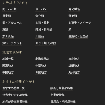
カテゴリでさがす
肉・ハム類
米・パン
電化製品
果実類
魚介類
野菜類
酒・アルコール
お茶・飲料
お菓子・スイーツ
麺類
雑貨・日用品
卵
加工食品
工芸品
感謝状・記念品
旅行・チケット
セット類 その他
地域でさがす
地域一覧
北海道地方
東北地方
関東地方
中部地方
近畿地方
中国地方
四国地方
九州地方
おすすめ特集でさがす
おすすめ特集一覧
訳あり返礼品特集
担当者おすすめ特集
定期便特集
地元が誇る家電特集
日用品・消耗品特集