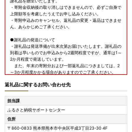
謝礼品を贈呈いたします。
・寄附金収納後の取り消しはできませんので、必ずご自身で
上限額等を考慮したうえでお申し込みください。
・寄附申込みのキャンセル、返礼品の変更・返品はできませ
ん。あらかじめご了承ください。
●謝礼品の発送について
・謝礼品は発送準備が出来次第お届けいたします。謝礼品の
到着は早いものでお申込みから2週間程度ですが、通常は1～
2か月程度で発送しています。
また、年末の寄附分および一部返礼品につきましては、2
～3か月程度かかる場合がありますのでご了承ください。
・謝礼品は、仕様、内容等に変更がある場合があります。
返礼品に関するお問い合わせ先
●長期不在・転居について
・ご寄附から3か月以内で3日間以上の不在日がある場合
担当課
や、転居予定がある場合は、申込時に備考欄に入力してくだ
ふるさと納税サポートセンター
さい。
・申込後に長期不在や転居が決まった場合は、必ず音更町役
住所
場企画課へご連絡ください。※ご連絡がなく謝礼品をお受け
〒860-0833
熊本県熊本市中央区平成3丁目23-30 4F
取りいただけなかった場合の再発送はできません。