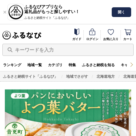
ふるなびアプリなら
返礼品がもっと探しやすい！
開く
ふるさと納税サイト「ふるなび」
ガイド
ログイン
お気に入り
カート
キーワードを入力
ランキング
地域一覧
カテゴリ
特集
ふるさと納税を知る
キャンペ
ふるさと納税サイト「ふるなび」
地域でさがす
北海道地方
北海道