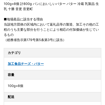
100g×8個 計800g パンにおいしいバター バター 冷蔵 乳製品 生
乳 十勝 音更 音更町
■地場産品に該当する理由
当該地方団体の区域内において返礼品等の製造、加工その他の工
程のうち主要な部分を行うことにより相応の付加価値が生じてい
るもの
（総務省告示第179号第5条第3号に該当）
カテゴリ
加工食品
チーズ・バター
容量
100g×8個
配送