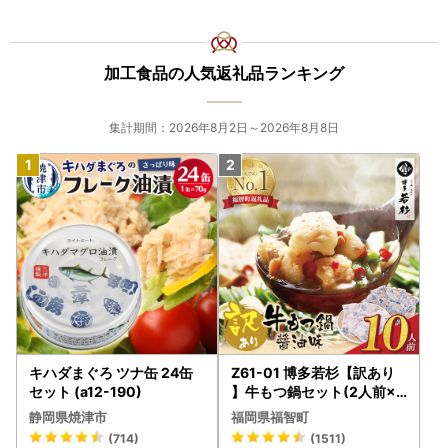
加工食品の人気返礼品ランキング
集計期間：2026年8月2日～2026年8月8日
キハダまぐろ ツナ缶 24缶
Z61-01 博多若杉【訳あり
セット (a12-190)
】牛もつ鍋セット(2人前×5
) 10人前 もつ鍋
静岡県焼津市
福岡県福智町
(714)
(1511)