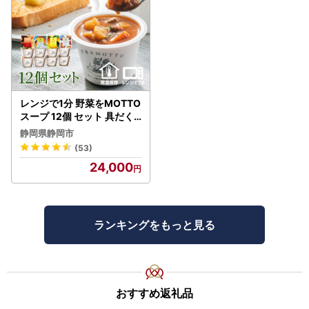
レンジで1分 野菜をMOTTO
スープ 12個 セット 具だく
さんスープ 朝食 惣菜 国産
静岡県静岡市
野菜 常温保存
(53)
24,000
ランキングをもっと見る
おすすめ返礼品