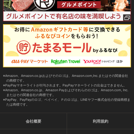
Amazon、Amazon.co.jpおよびそのロゴは、Amazon.com,Inc.またはその関連会社
の商標です。
PayPayマネーライトが付与されます。PayPayマネーライトの出金はできません。
Amazon、Amazon.co.jp、Amazon Payおよびそれらのロゴは、Amazon.com, Inc.
またはその関連会社の商標です。
PayPay、PayPayのロゴ、ペイペイ、Ｐのロゴは、LINEヤフー株式会社の登録商標ま
たは商標です。
会社概要
利用規約