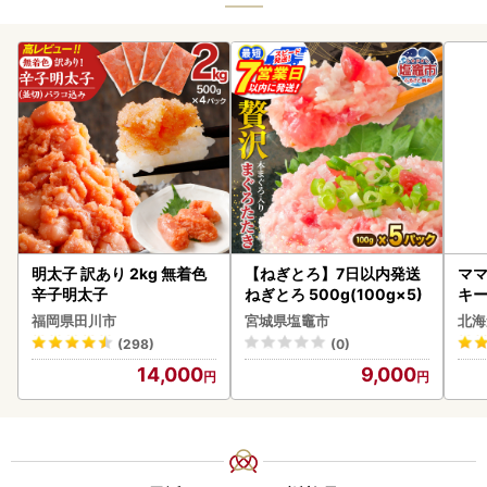
明太子 訳あり 2kg 無着色
【ねぎとろ】7日以内発送
ママ
辛子明太子
ねぎとろ 500g(100g×5)
キ
ズ 
福岡県田川市
宮城県塩竈市
北海
0
(298)
(0)
14,000
9,000