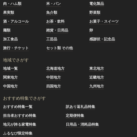
肉・ハム類
米・パン
電化製品
果実類
魚介類
野菜類
酒・アルコール
お茶・飲料
お菓子・スイーツ
麺類
雑貨・日用品
卵
加工食品
工芸品
感謝状・記念品
旅行・チケット
セット類 その他
地域でさがす
地域一覧
北海道地方
東北地方
関東地方
中部地方
近畿地方
中国地方
四国地方
九州地方
おすすめ特集でさがす
おすすめ特集一覧
訳あり返礼品特集
担当者おすすめ特集
定期便特集
地元が誇る家電特集
日用品・消耗品特集
ふるなび限定特集