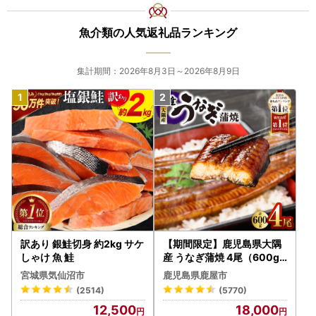
魚介類の人気返礼品ランキング
集計期間：2026年8月3日～2026年8月9日
訳あり 銀鮭切身 約2kg サケ
【期間限定】鹿児島県大隅
しゃけ 魚 鮭
産 うなぎ蒲焼 4尾（600g
） KN007-004-04-cp18
宮城県気仙沼市
鹿児島県鹿屋市
うなぎ 鰻 魚 惣菜 総菜
(2514)
(5770)
12,500
18,000