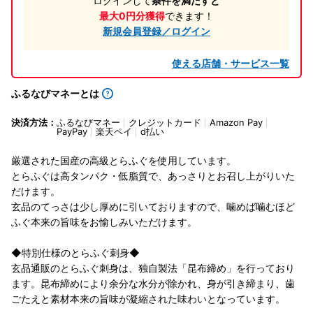
ログインして
条件を満たすと
最大0円分獲得
できます！
新規会員登録／ログイン
使える店舗・サービス一覧
ふるなびマネーとは
決済方法：
ふるなびマネー
クレジットカード
Amazon Pay
PayPay
楽天ペイ
d払い
厳選された国産の高級とらふぐを使用しています。
とらふぐは高タンパク・低脂質で、あっさりとお召し上がりいた
だけます。
玄品のてっさは少し厚めに引いておりますので、噛めば噛むほど
ふぐ本来の旨味をお愉しみいただけます。
◆特別仕様のとらふぐ刺身◆
玄品通販のとらふぐ刺身は、独自製法「昆布締め」を行っており
ます。昆布締めにより余分な水分が除かれ、身が引き締まり、歯
ごたえと素材本来の旨味が凝縮された味わいとなっています。