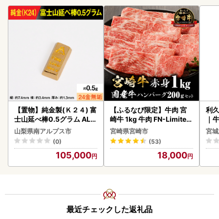
【置物】純金製(Ｋ２４) 富
【ふるなび限定】牛肉 宮
利久
士山延べ棒0.5グラム ALP
崎牛 1kg 牛肉 FN-Limited
｜
BK181
-VO
山梨県南アルプス市
宮崎県宮崎市
宮城
(0)
(53)
105,000
18,000
最近チェックした返礼品