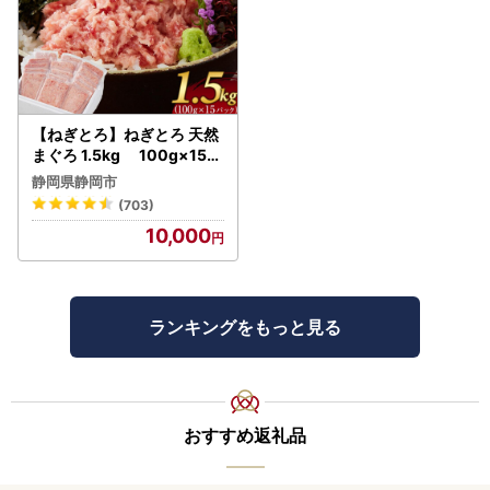
【ねぎとろ】ねぎとろ 天然
まぐろ 1.5kg 100g×15パ
ック
静岡県静岡市
(703)
10,000
ランキングをもっと見る
おすすめ返礼品