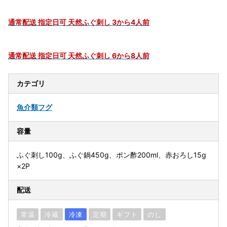
通常配送 指定日可 天然ふぐ刺し 3から4人前
通常配送 指定日可 天然ふぐ刺し 6から8人前
カテゴリ
魚介類
フグ
容量
ふぐ刺し100g、ふぐ鍋450g、ポン酢200ml、赤おろし15g
×2P
配送
常温
冷蔵
冷凍
定期
ギフト
のし