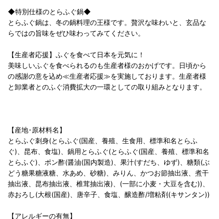
◆特別仕様のとらふぐ鍋◆
とらふぐ鍋は、冬の鍋料理の王様です。贅沢な味わいと、玄品な
らではの旨味をぜひ味わってみてください。
【生産者応援】ふぐを食べて日本を元気に！
美味しいふぐを食べられるのも生産者様のおかげです。日頃から
の感謝の意を込め≪生産者応援≫を実施しております。生産者様
と卸業者とのふぐ消費拡大の一環としての取り組みとなります。
【産地･原材料名】
とらふぐ刺身(とらふぐ(国産、養殖、生食用、標準和名とらふ
ぐ)、昆布、食塩)、鍋用とらふぐ(とらふぐ(国産、養殖、標準和名
とらふぐ)、ポン酢(醤油(国内製造)、果汁(すだち、ゆず)、糖類(ぶ
どう糖果糖液糖、水あめ、砂糖)、みりん、かつお節抽出液、煮干
抽出液、昆布抽出液、椎茸抽出液)、(一部に小麦・大豆を含む))、
赤おろし(大根(国産)、唐辛子、食塩、醸造酢/増粘剤(キサンタン))
【アレルギーの有無】