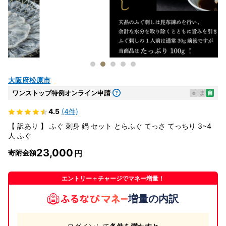
大阪府松原市
ワンストップ特例オンライン申請
e
ま
自
4.5
(4件)
【 訳あり 】 ふぐ 刺身 鍋 セット とらふぐ てっさ てっちり 3~4
人 ふぐ
23,000
寄附金額
エントリー＋チャージでマネー増量！
増量の内訳