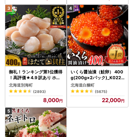
御礼！ランキング第1位獲得
いくら醤油漬（鮭卵） 400
！高評価★4.9 訳あり ホタ
g(200g×2パック)_K022-
テ 400g（ほたて 帆立 貝柱
1676
北海道別海町
北海道白糠町
冷凍 ）
(2893)
(5675)
8,000
22,000