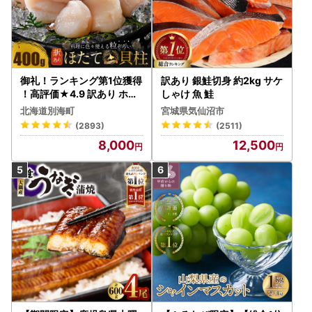
御礼！ランキング第1位獲得
訳あり 銀鮭切身 約2kg サケ
！高評価★4.9 訳あり ホタ
しゃけ 魚 鮭
テ 400g（ほたて 帆立 貝柱
北海道別海町
宮城県気仙沼市
冷凍 ）
(2893)
(2511)
8,000
12,500