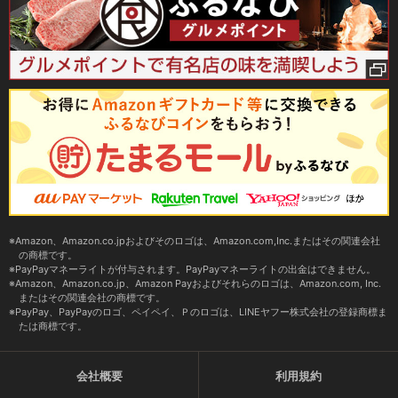
Amazon、Amazon.co.jpおよびそのロゴは、Amazon.com,Inc.またはその関連会社
の商標です。
PayPayマネーライトが付与されます。PayPayマネーライトの出金はできません。
Amazon、Amazon.co.jp、Amazon Payおよびそれらのロゴは、Amazon.com, Inc.
またはその関連会社の商標です。
PayPay、PayPayのロゴ、ペイペイ、Ｐのロゴは、LINEヤフー株式会社の登録商標ま
たは商標です。
会社概要
利用規約