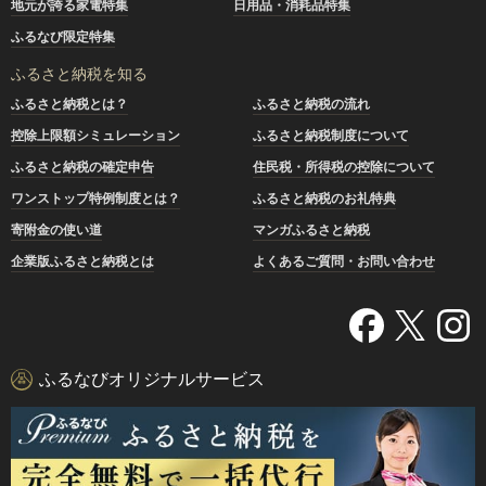
地元が誇る家電特集
日用品・消耗品特集
ふるなび限定特集
ふるさと納税を知る
ふるさと納税とは？
ふるさと納税の流れ
控除上限額シミュレーション
ふるさと納税制度について
ふるさと納税の確定申告
住民税・所得税の控除について
ワンストップ特例制度とは？
ふるさと納税のお礼特典
寄附金の使い道
マンガふるさと納税
企業版ふるさと納税とは
よくあるご質問・お問い合わせ
ふるなびオリジナルサービス