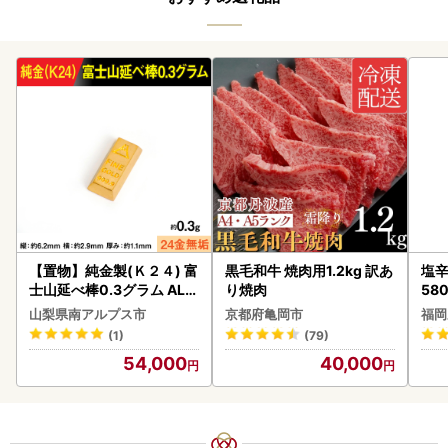
【置物】純金製(Ｋ２４) 富
黒毛和牛 焼肉用1.2kg 訳あ
塩辛
士山延べ棒0.3グラム ALP
り焼肉
58
BK193
山梨県南アルプス市
京都府亀岡市
福岡
(1)
(79)
54,000
40,000