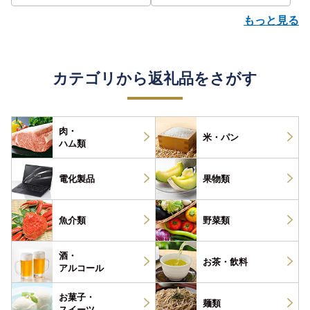
もっと見る
カテゴリから返礼品をさがす
肉・
米・パン
ハム類
電化製品
果物類
魚介類
野菜類
酒・
お茶・
飲料
アルコール
お菓子・
麺類
スイーツ