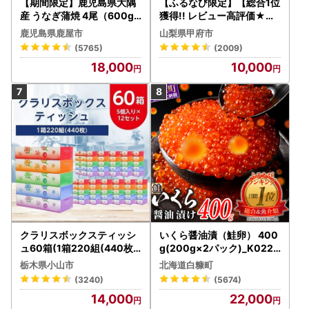
【期間限定】鹿児島県大隅
【ふるなび限定】【総合1位
産 うなぎ蒲焼 4尾（600g
獲得!! レビュー高評価★】
） KN007-004-04-cp18
〈2026年度配送分〉山梨
鹿児島県鹿屋市
山梨県甲府市
うなぎ 鰻 魚 惣菜 総菜
県産 シャインマスカット 2
(5765)
(2009)
～3房（1.0kg以上）シャイ
18,000
10,000
ン フルーツ FN-Limited-S
P
クラリスボックスティッシ
いくら醤油漬（鮭卵） 400
ュ60箱(1箱220組(440枚))
g(200g×2パック)_K022-
(5個入り×12セット)【配送
1676
栃木県小山市
北海道白糠町
不可地域：離島・沖縄県】
(3240)
(5674)
【1256759】
14,000
22,000