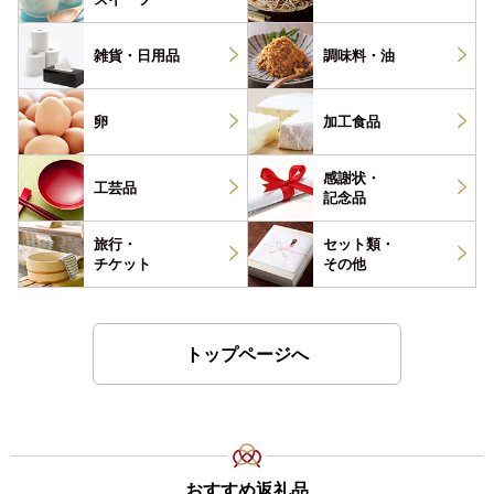
雑貨・
日用品
調味料・
油
卵
加工食品
感謝状・
工芸品
記念品
旅行・
セット類・
チケット
その他
トップページへ
おすすめ返礼品