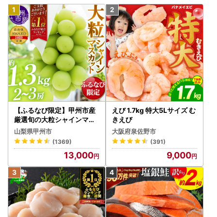
【ふるなび限定】甲州市産
えび 1.7kg 特大5Lサイズ む
厳選旬の大粒シャインマス
きえび
カット 約1.3kg 2～3房【2
山梨県甲州市
大阪府泉佐野市
026年発送】（MG）B12-
(1369)
(391)
472 FN-Limited-VO シャ
13,000
9,000
インマスカット フルーツ