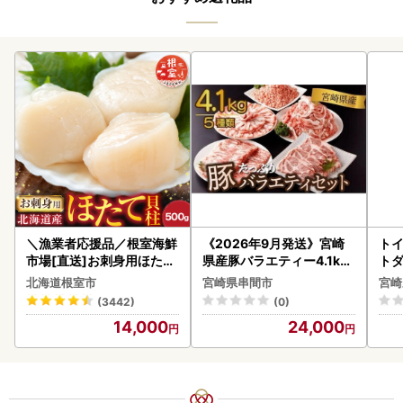
＼漁業者応援品／根室海鮮
《2026年9月発送》宮崎
トイ
市場[直送]お刺身用ほたて
県産豚バラエティー4.1kg
トダ
貝柱500g A-28002
セット_K033-057-2609
速〔
北海道根室市
宮崎県串間市
宮崎
(3442)
(0)
14,000
24,000