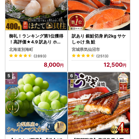
御礼！ランキング第1位獲得
訳あり 銀鮭切身 約2kg サケ
！高評価★4.9 訳あり ホタ
しゃけ 魚 鮭
テ 400g（ほたて 帆立 貝柱
北海道別海町
宮城県気仙沼市
冷凍 ）
(2893)
(2513)
8,000
12,500