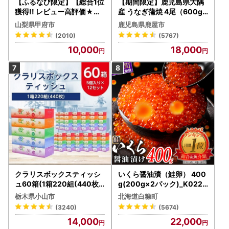
【ふるなび限定】【総合1位
【期間限定】鹿児島県大隅
獲得!! レビュー高評価★】
産 うなぎ蒲焼 4尾（600g
〈2026年度配送分〉山梨
） KN007-004-04-cp18
山梨県甲府市
鹿児島県鹿屋市
県産 シャインマスカット 2
うなぎ 鰻 魚 惣菜 総菜
(2010)
(5767)
～3房（1.0kg以上）シャイ
10,000
18,000
ン フルーツ FN-Limited-S
P
クラリスボックスティッシ
いくら醤油漬（鮭卵） 400
ュ60箱(1箱220組(440枚))
g(200g×2パック)_K022-
(5個入り×12セット)【配送
1676
栃木県小山市
北海道白糠町
不可地域：離島・沖縄県】
(3240)
(5674)
【1256759】
14,000
22,000