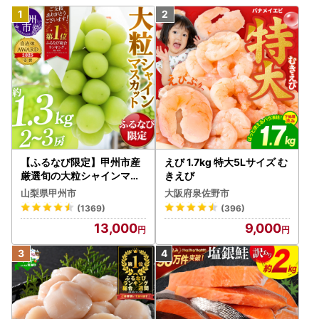
【ふるなび限定】甲州市産
えび 1.7kg 特大5Lサイズ む
厳選旬の大粒シャインマス
きえび
カット 約1.3kg 2～3房【2
山梨県甲州市
大阪府泉佐野市
026年発送】（MG）B12-
(1369)
(396)
472 FN-Limited-VO シャ
13,000
9,000
インマスカット フルーツ