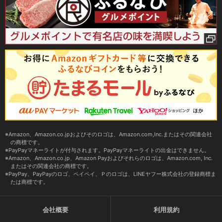
Amazon、Amazon.co.jpおよびそのロゴは、Amazon.com,Inc.またはその関連会社
の商標です。
PayPayマネーライトが付与されます。PayPayマネーライトの出金はできません。
Amazon、Amazon.co.jp、Amazon Payおよびそれらのロゴは、Amazon.com, Inc.
またはその関連会社の商標です。
PayPay、PayPayのロゴ、ペイペイ、Ｐのロゴは、LINEヤフー株式会社の登録商標ま
たは商標です。
会社概要
利用規約