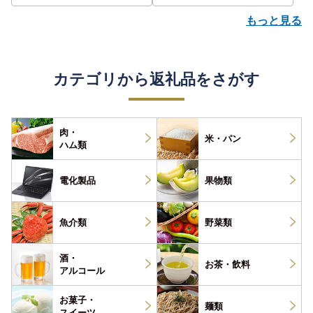
もっと見る
カテゴリから返礼品をさがす
肉・
米・パン
ハム類
電化製品
果物類
魚介類
野菜類
酒・
お茶・
飲料
アルコール
お菓子・
麺類
スイーツ