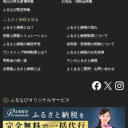
地元が誇る家電特集
日用品・消耗品特集
ふるなび限定特集
ふるさと納税を知る
ふるさと納税とは？
ふるさと納税の流れ
控除上限額シミュレーション
ふるさと納税制度について
ふるさと納税の確定申告
住民税・所得税の控除について
ワンストップ特例制度とは？
ふるさと納税のお礼特典
寄附金の使い道
マンガふるさと納税
企業版ふるさと納税とは
よくあるご質問・お問い合わせ
ふるなびオリジナルサービス