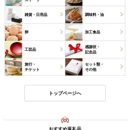
雑貨・
日用品
調味料・
油
卵
加工食品
感謝状・
工芸品
記念品
旅行・
セット類・
チケット
その他
トップページへ
おすすめ返礼品