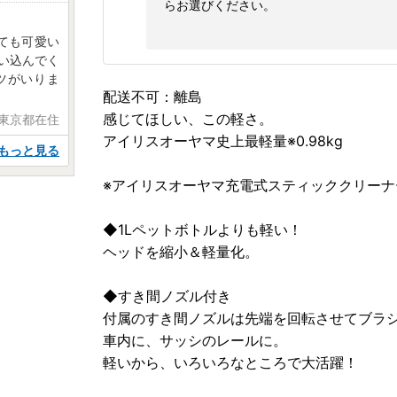
らお選びください。
ても可愛い
い込んでく
ツがいりま
配送不可：離島
感じてほしい、この軽さ。
 東京都在住
アイリスオーヤマ史上最軽量※0.98kg
もっと見る
※アイリスオーヤマ充電式スティッククリーナー
◆1Lペットボトルよりも軽い！
ヘッドを縮小＆軽量化。
◆すき間ノズル付き
付属のすき間ノズルは先端を回転させてブラ
車内に、サッシのレールに。
軽いから、いろいろなところで大活躍！