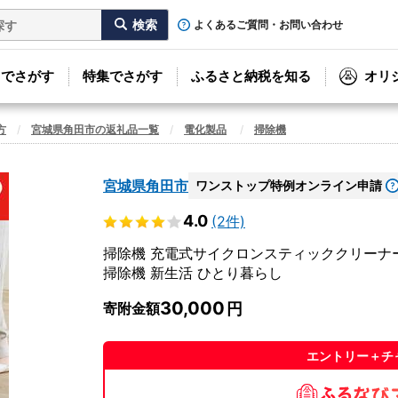
よくあるご質問・お問い合わせ
リでさがす
特集でさがす
ふるさと納税を知る
オリ
方
宮城県角田市の返礼品一覧
電化製品
掃除機
宮城県角田市
ワンストップ特例オンライン申請
4.0
(2件)
掃除機 充電式サイクロンスティッククリーナー ア
掃除機 新生活 ひとり暮らし
30,000
寄附金額
エントリー＋チ