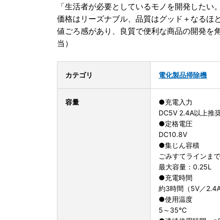
「生活者が必要としているモノを開発したい
価格はリーズナブル、品質はグッド＋なるほ
値ごろ感があり、良質で便利な商品の開発を角
当）
カテゴリ
電化製品
掃除機
容量
●充電入力
DC5V 2.4A以上推
●定格電圧
DC10.8V
●集じん容積
ごみすてラインまで：
最大容量：0.25L
●充電時間
約3時間（5V／2.4
●使用温度
5～35℃