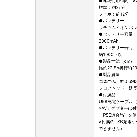
●連続使用時間 ※2
標準：約27分
ターボ：約12分
●バッテリー
リチウムイオンバッテ
●バッテリー容量
2000mAh
●バッテリー寿命
約1000回以上
●製品寸法（cm）
幅約23.5×奥行約
●製品質量
本体のみ：約0.69k
フロアヘッド・延長パ
●付属品
USB充電ケーブル（T
※AVアダプターは付
（PSE適合品）を
※付属のUSB充電
できません）