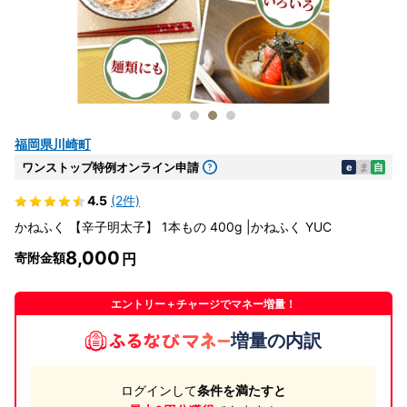
福岡県川崎町
ワンストップ特例オンライン申請
e
ま
自
4.5
(2件)
かねふく 【辛子明太子】 1本もの 400g |かねふく YUC
8,000
寄附金額
エントリー＋チャージでマネー増量！
増量の内訳
ログインして
条件を満たすと