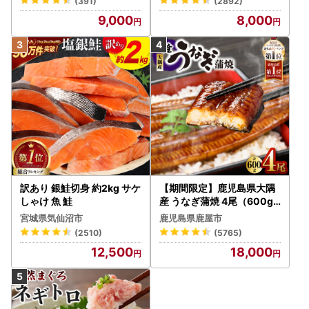
(391)
(2892)
9,000
8,000
訳あり 銀鮭切身 約2kg サケ
【期間限定】鹿児島県大隅
しゃけ 魚 鮭
産 うなぎ蒲焼 4尾（600g
） KN007-004-04-cp18
宮城県気仙沼市
鹿児島県鹿屋市
うなぎ 鰻 魚 惣菜 総菜
(2510)
(5765)
12,500
18,000