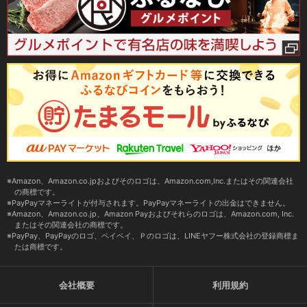
Amazon、Amazon.co.jpおよびそのロゴは、Amazon.com,Inc.またはその関連会社
の商標です。
PayPayマネーライトが付与されます。PayPayマネーライトの出金はできません。
Amazon、Amazon.co.jp、Amazon Payおよびそれらのロゴは、Amazon.com, Inc.
またはその関連会社の商標です。
PayPay、PayPayのロゴ、ペイペイ、Ｐのロゴは、LINEヤフー株式会社の登録商標ま
たは商標です。
会社概要
利用規約