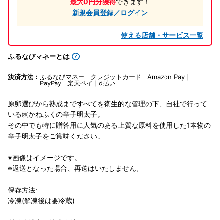
最大0円分獲得
できます！
新規会員登録／ログイン
使える店舗・サービス一覧
ふるなびマネーとは
決済方法：
ふるなびマネー
クレジットカード
Amazon Pay
PayPay
楽天ペイ
d払い
原卵選びから熟成まですべてを衛生的な管理の下、自社で行って
いる㈱かねふくの辛子明太子。
その中でも特に贈答用に人気のある上質な原料を使用した1本物の
辛子明太子をご賞味ください。
※画像はイメージです。
※返送となった場合、再送はいたしません。
保存方法:
冷凍(解凍後は要冷蔵)