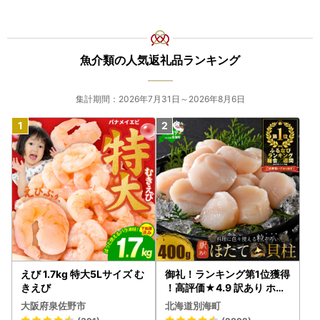
魚介類の人気返礼品ランキング
集計期間：2026年7月31日～2026年8月6日
えび 1.7kg 特大5Lサイズ む
御礼！ランキング第1位獲得
きえび
！高評価★4.9 訳あり ホタ
テ 400g（ほたて 帆立 貝柱
大阪府泉佐野市
北海道別海町
冷凍 ）