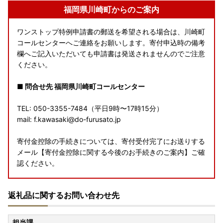
福岡県川崎町からのご案内
ワンストップ特例申請書の郵送を希望される場合は、川崎町
コールセンターへご連絡をお願いします。寄付申込時の備考
欄へご記入いただいても申請書は発送されませんのでご注意
ください。
■ 問合せ先 福岡県川崎町コールセンター
TEL: 050-3355-7484（平日9時〜17時15分）
mail: f.kawasaki@do-furusato.jp
寄付金控除の手続きについては、寄付受付完了にお送りする
メール【寄付金控除に関する今後のお手続きのご案内】ご確
認ください。
■ワンストップ特例制度の申請について
返礼品に関するお問い合わせ先
ワンストップ特例申請期限および申請書提出期限は、
ご寄附
をされた翌年の1月10日【必着】
です。
担当課