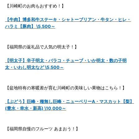
【川崎町のお肉もおすすめ！】
【牛肉】博多和牛ステーキ・シャトーブリアン・牛タン・ヒレ・
ハラミ【豚肉】 \5,500～
【福岡県の返礼品で人気の明太子！】
【明太子】辛子明太・バラコ・チューブ・いか明太・数の子明
太・いわし明太など \5,500～
【盆地特有の寒暖差が育む川崎町の美味しい果物はこちら！】
【ぶどう】巨峰・種無し巨峰・ニューベリーA・マスカット【梨】
(豊水・幸水・新高) \10,000～
【福岡県自慢のフルーツ あまおう！】