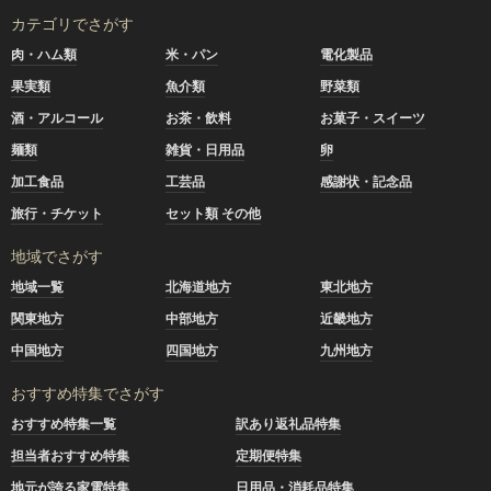
カテゴリでさがす
肉・ハム類
米・パン
電化製品
果実類
魚介類
野菜類
酒・アルコール
お茶・飲料
お菓子・スイーツ
麺類
雑貨・日用品
卵
加工食品
工芸品
感謝状・記念品
旅行・チケット
セット類 その他
地域でさがす
地域一覧
北海道地方
東北地方
関東地方
中部地方
近畿地方
中国地方
四国地方
九州地方
おすすめ特集でさがす
おすすめ特集一覧
訳あり返礼品特集
担当者おすすめ特集
定期便特集
地元が誇る家電特集
日用品・消耗品特集