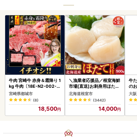
牛肉 宮崎牛 赤身＆霜降り 1
＼漁業者応援品／根室海鮮
牛た
kg 牛肉〔18E-N2-002-1
市場[直送]お刺身用ほたて
のお
kg-S4A6-CF〕
貝柱500g A-28002
宮崎県都城市
北海道根室市
大阪
(8)
(3442)
18,500
14,000