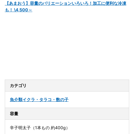
【あまおう】容量のバリエーションいろいろ！加工に便利な冷凍
も！ \4,500～
カテゴリ
魚介類
イクラ・タラコ・数の子
容量
辛子明太子（1本もの 約400g）