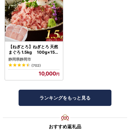
【ねぎとろ】ねぎとろ 天然
まぐろ 1.5kg 100g×15パ
ック
静岡県静岡市
(702)
10,000
ランキングをもっと見る
おすすめ返礼品