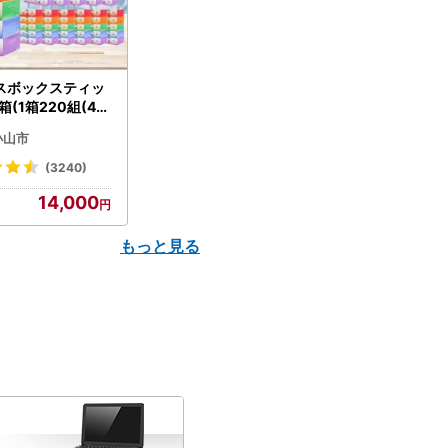
スボックスティッ
箱(1箱220組(44
(5個入り×12セッ
小山市
配送不可地域：離島
】【1256759】
(3240)
14,000
もっと見る