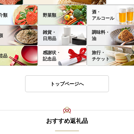
酒・
介類
野菜類
アルコール
雑貨・
調味料・
類
日用品
油
感謝状・
旅行・
芸品
記念品
チケット
トップページへ
おすすめ返礼品