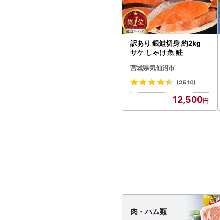
訳あり 銀鮭切身 約2kg
サケ しゃけ 魚 鮭
宮城県気仙沼市
(2510)
12,500
肉・
ハム類