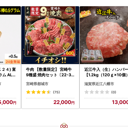
２４) 富
牛肉 【数量限定】 宮崎牛
近江牛入（生）ハンバ
ム ALP
9種盛 焼肉セット〔22-31
【1.2kg（120ｇ×10個
-006-600g〕都城 イチオ
】【AG09W】
市
宮崎県都城市
滋賀県近江八幡市
シ!! 牛肉
(75)
(0)
5,000
22,000
13,00