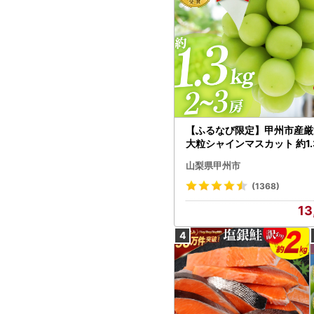
【ふるなび限定】甲州市産厳
大粒シャインマスカット 約1.3
～3房【2026年発送】（MG）
山梨県甲州市
472 FN-Limited-VO シャ
カット フルーツ
(1368)
13