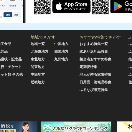
地域でさがす
おすすめ特集でさがす
加工食品
地域一覧
中国地方
おすすめ特集一覧
ふ
工芸品
北海道地方
四国地方
訳あり返礼品特集
ふ
感謝状・記念品
東北地方
九州地方
担当者おすすめ特集
控
旅行・チケット
関東地方
定期便特集
ふ
セット類 その他
中部地方
地元が誇る家電特集
ふ
近畿地方
日用品・消耗品特集
住
ふるなび限定特集