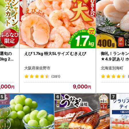
選旬の
えび 1.7kg 特大5Lサイズ むきえび
御礼！ランキン
kg 2
★4.9 訳あり 
B12-
帆立 貝柱 冷凍 
大阪府泉佐野市
北海道別海町
インマス
(391)
,000
9,000