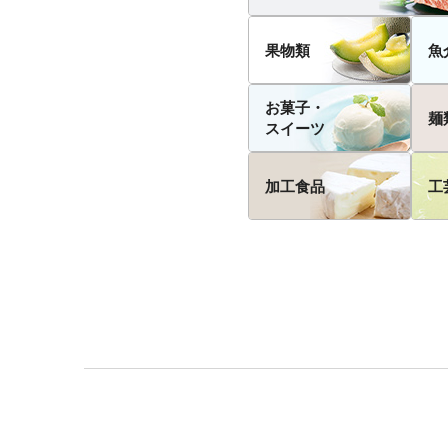
果物類
魚
お菓子・
麺
スイーツ
加工食品
工