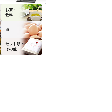
お茶・
飲料
卵
セット類・
その他