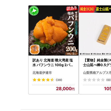
訳あり 北海道 噴火湾産 塩
【置物】純金製(Ｋ
水 バフンウニ 100g 2パッ
士山延べ棒0.5グラ
ク 計200g 《アフター保証
BK181
北海道伊達市
山梨県南アルプス
付き》うに ウニ 雲丹 海鮮
海の幸 魚介類 ウニ丼 お寿
(39)
(0)
司 濃厚 無添加 産地直送 お
28,000
10
取り寄せ 山村水産 送料無
料