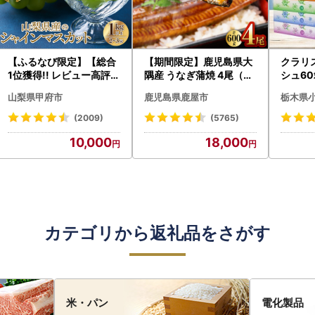
【ふるなび限定】【総合
【期間限定】鹿児島県大
クラリ
1位獲得!! レビュー高評価
隅産 うなぎ蒲焼 4尾（60
シュ60
★】〈2026年度配送分
0g） KN007-004-04-
0枚))
山梨県甲府市
鹿児島県鹿屋市
栃木県
〉山梨県産 シャインマス
cp18 うなぎ 鰻 魚 惣菜 総
ト)【
カット 2～3房（1.0kg以
菜
・沖縄県
(2009)
(5765)
上）シャイン フルーツ F
10,000
18,000
N-Limited-SP
カテゴリから返礼品をさがす
米・パン
電化製品