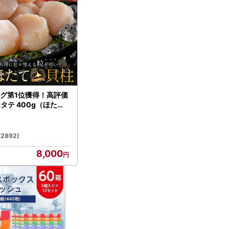
グ第1位獲得！高評価
ホタテ 400g（ほたて
）
(2892)
8,000