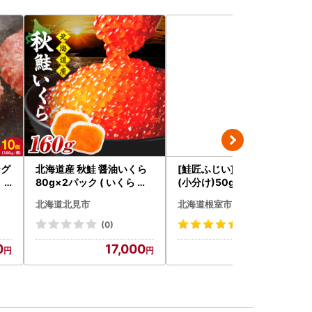
ーグ
北海道産 秋鮭 醤油いくら
[鮭匠ふじい]いくら醤油漬
）
80g×2パック ( いくら イ
(小分け)50g×4P A-4209
クラ 魚卵 鮭 サケ さけ 鮭い
5
北海道北見市
北海道根室市
くら 醤油漬け パック 北海
道産 ふるさと納税 秋鮭 )【
(0)
(2251)
233-0002】
0
17,000
14,000