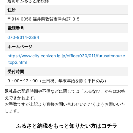
越前市ふるさと納税係
越前市ふるさと納税担当
〒914-0056 福井県敦賀市津内27-3-5
住所
070-9314-2384 (平日 9:00〜17:00)
〒914-0056
福井県敦賀市津内27-3-5
furusato.echizen@masuyone.com
電話番号
070-9314-2384
◆お盆期間の対応について
ホームページ
・寄附のお申し込みは、お盆期間中も受付を行っておりま
す。
https://www.city.echizen.lg.jp/office/030/011/furusatonouze
■2026年8月8日（土）～2026年8月16日（日）
itop2.html
※上記期間は、返礼品のお届けを控えさせていただきます
受付時間
が、一部の返礼品については、
お盆期間中も発送を行います。詳細は、自治体窓口にご確認
9：00〜17：00（土日祝、年末年始を除く平日のみ）
ください。
返礼品の配送時期や不備などに関しては「ふるなび」からはお答
※上記期間は、お問い合わせ窓口休業期間です。
えできかねます。
お問い合わせメールの8月8日受信分からは、営業再開日以
お手数ですが上記より直接お問い合わせいただくようお願いいた
降に順次対応させていただきます。
します。
お急ぎの場合は、営業日の営業時間内（10:00～17:00)にお
電話にてご連絡ください。
ふるさと納税をもっと知りたい方はコチラ