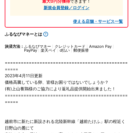
最大0円分獲得
できます！
新規会員登録／ログイン
使える店舗・サービス一覧
ふるなびマネーとは
決済方法：
ふるなびマネー
クレジットカード
Amazon Pay
PayPay
楽天ペイ
d払い
郵便振替
==============================================
=====
2023年4月11日更新
価格高騰している卵、皆様お困りではないでしょうか？
(有)上山養鶏様のご協力により返礼品提供開始出来ました！
==============================================
=====
越前市に新たに新設される北陸新幹線「越前たけふ」駅の程近く
日野山の麓にて