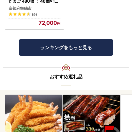
たまご 480個 ： 40個×12
回 【配送不可地域：北海道
京都府舞鶴市
、沖縄、離島】
(9)
72,000
ランキングをもっと見る
おすすめ返礼品