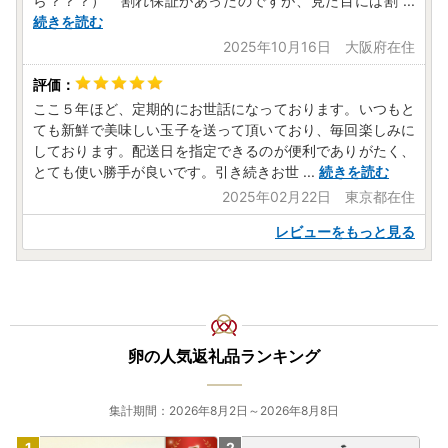
ら？？？） 割れ保証があったのですが、見た目には割
...
再送をご希望の場合は、送料等の費用を荷受人様にご負担い
続きを読む
ただくこととなります。
2025年10月16日 大阪府在住
再送をご希望の際は、「越前市ふるさと納税担当」までご連
絡のうえ、再送の対応可否および再送にかかる費用をご確認
ください。
ここ５年ほど、定期的にお世話になっております。いつもと
ても新鮮で美味しい玉子を送って頂いており、毎回楽しみに
しております。配送日を指定できるのが便利でありがたく、
とても使い勝手が良いです。引き続きお世
...
続きを読む
2025年02月22日 東京都在住
レビューをもっと見る
卵の人気返礼品ランキング
集計期間：2026年8月2日～2026年8月8日