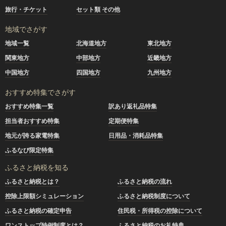
旅行・チケット
セット類 その他
地域でさがす
地域一覧
北海道地方
東北地方
関東地方
中部地方
近畿地方
中国地方
四国地方
九州地方
おすすめ特集でさがす
おすすめ特集一覧
訳あり返礼品特集
担当者おすすめ特集
定期便特集
地元が誇る家電特集
日用品・消耗品特集
ふるなび限定特集
ふるさと納税を知る
ふるさと納税とは？
ふるさと納税の流れ
控除上限額シミュレーション
ふるさと納税制度について
ふるさと納税の確定申告
住民税・所得税の控除について
ワンストップ特例制度とは？
ふるさと納税のお礼特典