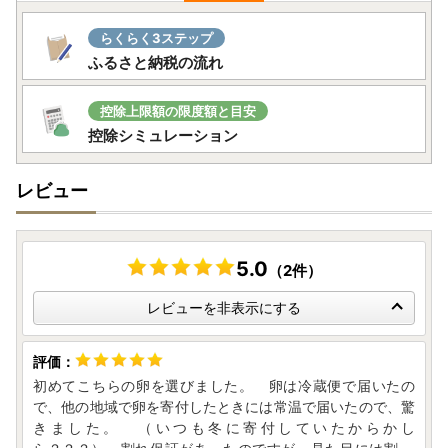
※返礼品配送について（受け取り不可時の対応）
らくらく3ステップ
■ 冷凍便・賞味期限の短い食品について
ふるさと納税の流れ
以下のような返礼品は、賞味期限が発送日からおおむね7日
以内とされる「賞味期限の短い食品」に該当し、
再送対応い
たしかねます。
控除上限額の限度額と目安
・生鮮食品（肉・魚・野菜・果物など）
控除シミュレーション
・冷蔵保存が必要なスイーツ（ケーキ、プリン等）
・解凍後すぐに消費が必要な冷凍食品
レビュー
・無添加・手作りの加工品（惣菜、漬物など）
これらの返礼品は、品質保持の観点から再送対応はいたしか
ねます。
長期不在等によりお受け取りいただけなかった場合でも、再
5.0
（2件）
送はできません。
レビューを非表示にする
■ 賞味期限の長い食品・食品以外の返礼品について
以下のような返礼品は、比較的賞味期限が長く、
再送対応が
初めてこちらの卵を選びました。 卵は冷蔵便で届いたの
可能な場合がございます。
で、他の地域で卵を寄付したときには常温で届いたので、驚
・缶詰、レトルト食品、乾麺、フリーズドライ食品など
きました。 （いつも冬に寄付していたからかし
・工芸品、雑貨、日用品などの食品以外の返礼品