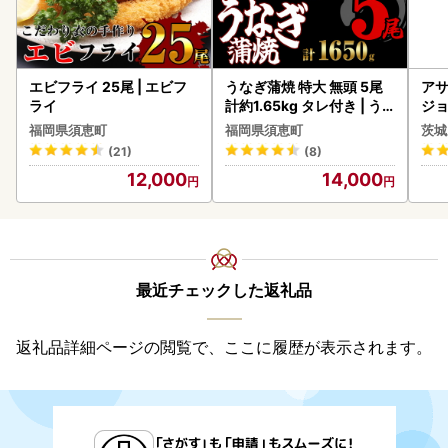
エビフライ 25尾 | エビフ
うなぎ蒲焼 特大 無頭 5尾
アサ
ライ
計約1.65kg タレ付き | う
ジョ
なぎ蒲焼
(1ケース)
福岡県須恵町
福岡県須恵町
茨城
ビー
(21)
(8)
12,000
14,000
最近チェックした返礼品
返礼品詳細ページの閲覧で、ここに履歴が表示されます。