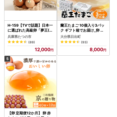
H-159【TVで話題】日本一
蘭王たまご 10個入り3パッ
に選ばれた高級卵「夢王(3
ク ギフト箱でお届け_卵 た
0個）」たまごかけごはん
まご 玉子 タマゴ 鶏卵 まと
兵庫県たつの市
大分県日出町
祭り3年連続グランプリ受
め買い オムレツ 卵かけご飯
(89)
(93)
賞！
朝食 料理 人気 美味しい_【
12,000
8,000
配送不可地域：離島】【13
26093】
【卵 定期便12か月】 卵 赤