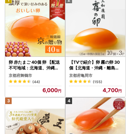
卵 赤たまご 40個 卵 【配送
【TVで紹介】卵 霧の卵 30
不可地域：北海道、沖縄、
個【北海道・沖縄・離島配
離島】
送不可】
京都府舞鶴市
京都府亀岡市
(44)
(155)
6,000
4,700