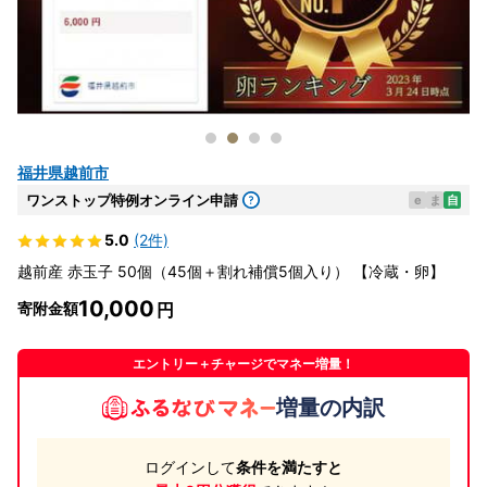
福井県越前市
ワンストップ特例オンライン申請
e
ま
自
5.0
(2件)
越前産 赤玉子 50個（45個＋割れ補償5個入り） 【冷蔵・卵】
10,000
寄附金額
エントリー＋チャージでマネー増量！
増量の内訳
ログインして
条件を満たすと