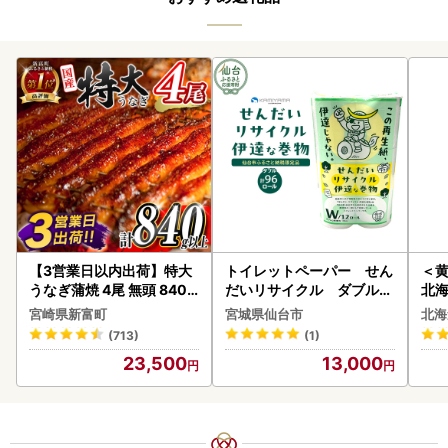
【3営業日以内出荷】特大
トイレットペーパー せん
＜
うなぎ蒲焼 4尾 無頭 840g
だいリサイクル ダブル9
北海
以上 C388-840-3D
6ロール｜トイレット
20
宮崎県新富町
宮城県仙台市
北海
(713)
(1)
23,500
13,000