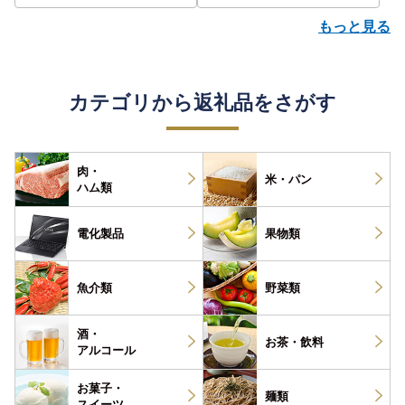
もっと見る
カテゴリから返礼品をさがす
肉・
米・パン
ハム類
電化製品
果物類
魚介類
野菜類
酒・
お茶・
飲料
アルコール
お菓子・
麺類
スイーツ