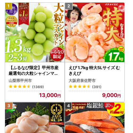
【ふるなび限定】甲州市産
えび 1.7kg 特大5Lサイズ む
厳選旬の大粒シャインマス
きえび
カット 約1.3kg 2～3房【2
山梨県甲州市
大阪府泉佐野市
026年発送】（MG）B12-
(1369)
(391)
472 FN-Limited-VO シャ
13,000
9,000
インマスカット フルーツ