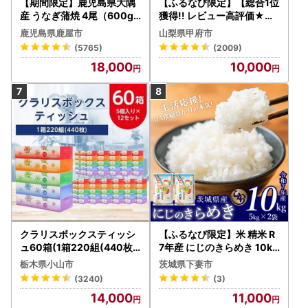
【期間限定】鹿児島県大隅
【ふるなび限定】【総合1位
産 うなぎ蒲焼 4尾（600g
獲得!! レビュー高評価★】
） KN007-004-04-cp18
〈2026年度配送分〉山梨
鹿児島県鹿屋市
山梨県甲府市
うなぎ 鰻 魚 惣菜 総菜
県産 シャインマスカット 2
(5765)
(2009)
～3房（1.0kg以上）シャイ
18,000
10,000
ン フルーツ FN-Limited-S
P
クラリスボックスティッシ
【ふるなび限定】米 精米 R
ュ60箱(1箱220組(440枚))
7年産 にじのきらめき 10kg
(5個入り×12セット)【配送
10月 FN-Limited-PR
栃木県小山市
茨城県下妻市
不可地域：離島・沖縄県】
(3240)
(3)
【1256759】
14,000
11,000