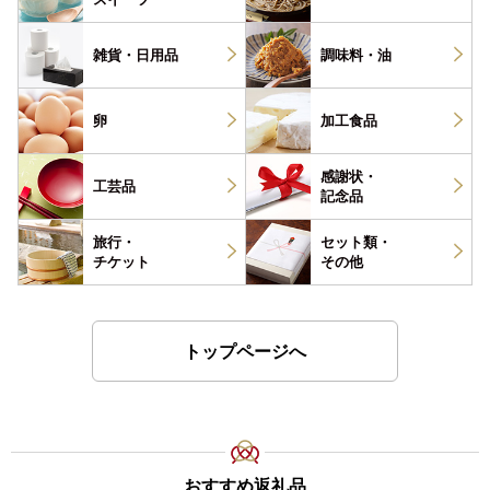
雑貨・
日用品
調味料・
油
卵
加工食品
感謝状・
工芸品
記念品
旅行・
セット類・
チケット
その他
トップページへ
おすすめ返礼品