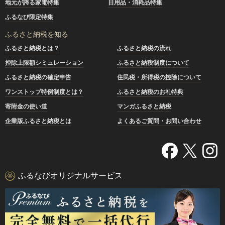
地元が誇る家電特集
日用品・消耗品特集
ふるなび限定特集
ふるさと納税を知る
ふるさと納税とは？
ふるさと納税の流れ
控除上限額シミュレーション
ふるさと納税制度について
ふるさと納税の確定申告
住民税・所得税の控除について
ワンストップ特例制度とは？
ふるさと納税のお礼特典
寄附金の使い道
マンガふるさと納税
企業版ふるさと納税とは
よくあるご質問・お問い合わせ
ふるなびオリジナルサービス