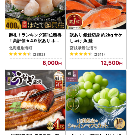
御礼！ランキング第1位獲得
訳あり 銀鮭切身 約2kg サケ
！高評価★4.9 訳あり ホタ
しゃけ 魚 鮭
テ 400g（ほたて 帆立 貝柱
北海道別海町
宮城県気仙沼市
冷凍 ）
(2892)
(2511)
8,000
12,500