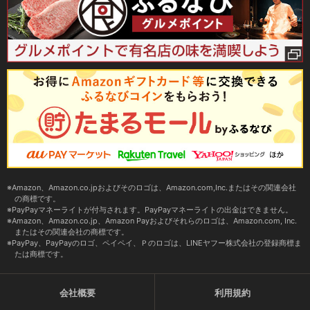
Amazon、Amazon.co.jpおよびそのロゴは、Amazon.com,Inc.またはその関連会社
の商標です。
PayPayマネーライトが付与されます。PayPayマネーライトの出金はできません。
Amazon、Amazon.co.jp、Amazon Payおよびそれらのロゴは、Amazon.com, Inc.
またはその関連会社の商標です。
PayPay、PayPayのロゴ、ペイペイ、Ｐのロゴは、LINEヤフー株式会社の登録商標ま
たは商標です。
会社概要
利用規約