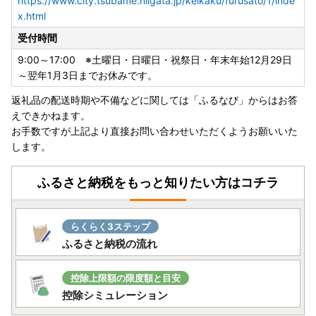
https://www.city.tsubame.niigata.jp/keikaku/furusato/1/inde
ーメーカー（3杯用）」が総合第1位に選ばれました！】
x.html
受付時間
全自動コーヒーメーカー 3カップ
9:00～17:00 ※土曜日・日曜日・祝祭日・年末年始12月29日
～翌年1月3日までお休みです。
返礼品の配送時期や不備などに関しては「ふるなび」からはお答
【TBS系日曜劇場「グランメゾン東京」で燕市のカトラリー
えできかねます。
が使用されました‼】
お手数ですが上記より直接お問い合わせいただくようお願いいた
します。
2019年に放送されたTBS系日曜劇場「グランメゾン東
京」にて、燕市産のカトラリーが評価され、第4話（2019年
ふるさと納税をもっと知りたい方はコチラ
11月10日放送）から、こだわりの主人公のレストランの小道
具として使用されました。
「グランメゾン東京」に認められたカトラリーと同様に、
らくらく3ステップ
優れたデザイン・品質を有するカトラリーを揃えていますの
ふるさと納税の流れ
で、ぜひご覧ください。
燕市を応援いただいた方に「職人の技」でお返しします。
控除上限額の限度額と目安
※「グランメゾン東京」・・・ 主人公のシェフが三ツ星レ
控除シミュレーション
ストランを目指す物語