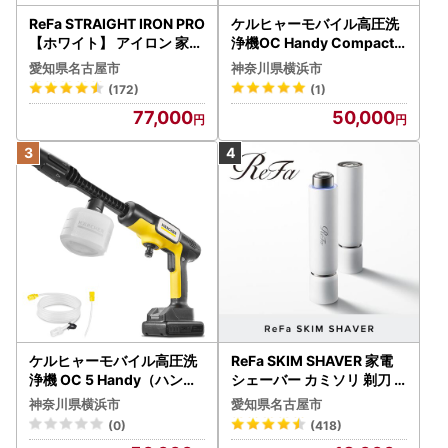
ReFa STRAIGHT IRON PRO
ケルヒャーモバイル高圧洗
【ホワイト】 アイロン 家電
浄機OC Handy Compact
美容 リファ アイロン
（ハンディエア） APV000
愛知県名古屋市
神奈川県横浜市
7
(172)
(1)
77,000
50,000
ケルヒャーモバイル高圧洗
ReFa SKIM SHAVER 家電
浄機 OC 5 Handy（ハンデ
シェーバー カミソリ 剃刀
ィジェット） APV0006
シェーバー
神奈川県横浜市
愛知県名古屋市
(0)
(418)