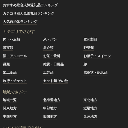
おすすめ総合人気返礼品ランキング
カテゴリ別人気返礼品ランキング
人気自治体ランキング
カテゴリでさがす
肉・ハム類
米・パン
電化製品
果実類
魚介類
野菜類
酒・アルコール
お茶・飲料
お菓子・スイーツ
麺類
雑貨・日用品
卵
加工食品
工芸品
感謝状・記念品
旅行・チケット
セット類 その他
地域でさがす
地域一覧
北海道地方
東北地方
関東地方
中部地方
近畿地方
中国地方
四国地方
九州地方
おすすめ特集でさがす