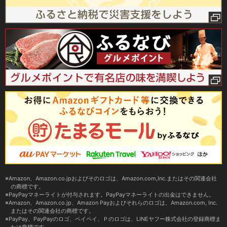
Amazon、Amazon.co.jpおよびそのロゴは、Amazon.com,Inc.またはその関連会社
の商標です。
PayPayマネーライトが付与されます。PayPayマネーライトの出金はできません。
Amazon、Amazon.co.jp、Amazon Payおよびそれらのロゴは、Amazon.com, Inc.
またはその関連会社の商標です。
PayPay、PayPayのロゴ、ペイペイ、Ｐのロゴは、LINEヤフー株式会社の登録商標ま
たは商標です。