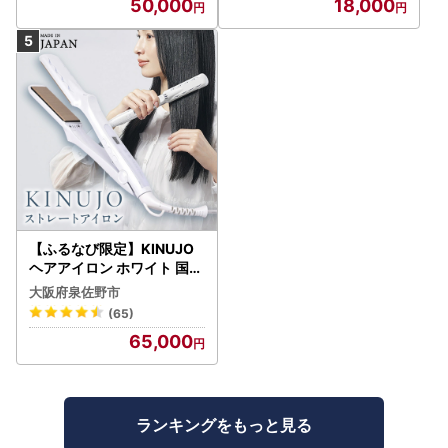
50,000
18,000
【ふるなび限定】KINUJO
ヘアアイロン ホワイト 国内
製造 FN-Limited-PR
大阪府泉佐野市
(65)
65,000
ランキングをもっと見る