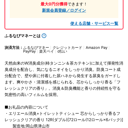
最大0円分獲得
できます！
新規会員登録／ログイン
使える店舗・サービス一覧
ふるなびマネーとは
決済方法：
ふるなびマネー
クレジットカード
Amazon Pay
PayPay
楽天ペイ
d払い
天然由来のW消臭成分(柿タンニン＆茶カテキン)に加えて揮発性消
臭成分を配合し、気になるニオイをしっかり消臭。防臭コート成
分配合で、壁や床に付着した尿ハネから発生する尿臭をガードし
ます。爽やかさ・清潔感を感じられる、芯からしっかり香る「フ
レッシュクリアの香り」。消臭＆防臭機能と香りの持続性を守る
気密性の高いフィルムを採用。
■お礼品の内容について
・エリエール消臭+トイレットティシュー 芯からしっかり香るフ
レッシュクリアの香り 12R(ダブル)[72ロール(12ロール×6パック)]
製造地:岡山県津山市