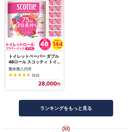
トイレットペーパー ダブル
48ロール スコッティ トイ
レット
熊本県八代市
(53)
28,000
ランキングをもっと見る