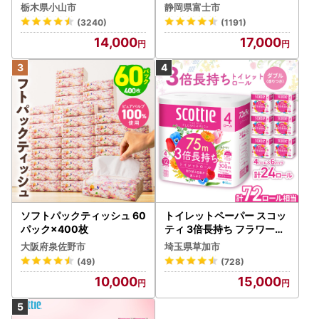
(5個入り×12セット)【配送
1-012]
栃木県小山市
静岡県富士市
不可地域：離島・沖縄県】
(3240)
(1191)
【1256759】
14,000
17,000
ソフトパックティッシュ 60
トイレットペーパー スコッ
パック×400枚
ティ 3倍長持ち フラワーパ
ック 4ロール×6P
大阪府泉佐野市
埼玉県草加市
(49)
(728)
10,000
15,000