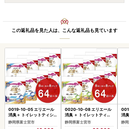
この返礼品を見た人は、こんな返礼品も見ています
0019-10-05 エリエール
0020-10-08 エリエール
00
消臭＋ トイレットティシ
消臭 ＋ トイレットティシ
消臭
ュー しっかり香るフレッ
ュー ほのかに香るナチュ
ュー
静岡県富士宮市
静岡県富士宮市
静岡
シュクリアの香り コンパ
ラルクリアの香り コンパ
シュ