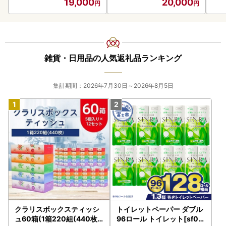
19,000
20,000
クトダブル 8ロール×8パ
クトダブル 64個 1.5倍 省
2ロ
ック 64ロール 1.5倍巻 37
スペース パルプ100％ ト
ル 
.5m トイレットペーパー
イレットペーパー ダブル
パー
ダブル パルプ100％ 消臭
日用品 消耗品 コンパクト
臭 
防臭 日用品 消耗品 備蓄
雑貨・日用品の人気返礼品ランキング
集計期間：2026年7月30日～2026年8月5日
クラリスボックスティッシ
トイレットペーパー ダブル
ュ60箱(1箱220組(440枚))
96ロール トイレット[sf00