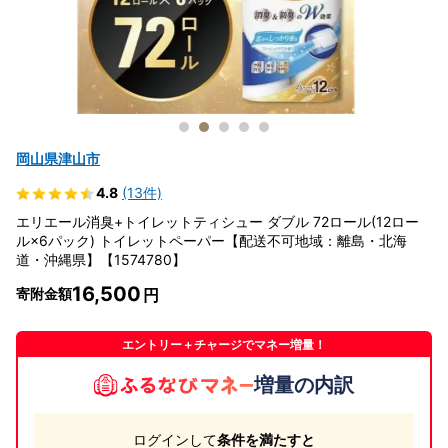
岡山県津山市
4.8
(13件)
エリエール消臭+トイレットティシュー ダブル 72ロール(12ロー
ル×6パック) トイレットペーパー【配送不可地域：離島・北海
道・沖縄県】【1574780】
16,500
寄附金額
エントリー＋チャージでマネー増量！
増量の内訳
ログインして
条件を満たすと