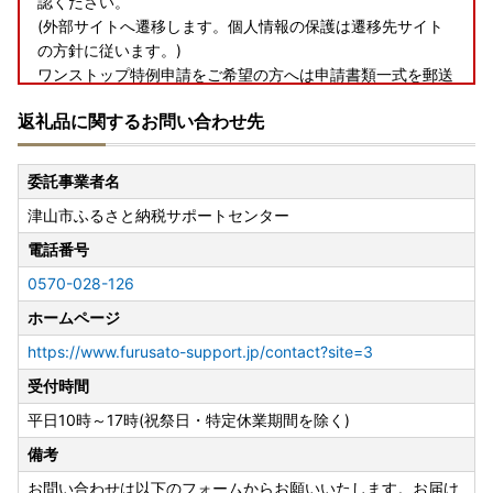
認ください。
(外部サイトへ遷移します。個人情報の保護は遷移先サイト
の方針に従います。)
ワンストップ特例申請をご希望の方へは申請書類一式を郵送
しております。
返礼品に関するお問い合わせ先
※ただしオンライン申請対象者は除く。
お急ぎの方は上記のご案内をご確認ください。
委託事業者名
◆電子申請
津山市ふるさと納税サポートセンター
【ふるさとPASS】ワンストップ特例制度の手続きをスマホ
でできるサービス
電話番号
https://www.furusato-pass.jp/static/about
0570-028-126
上記URLに、電子申請についてご紹介しておりますのでご確
認ください。
ホームページ
(外部サイトへ遷移します。個人情報の保護は遷移先サイト
https://www.furusato-support.jp/contact?site=3
の方針に従います。)
受付時間
◆送付先
平日10時～17時(祝祭日・特定休業期間を除く)
〒708-8501
備考
岡山県津山市山北 663
津山市産業経済部みらい産業課
お問い合わせは以下のフォームからお願いいたします。お届け