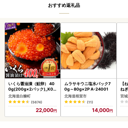
おすすめ返礼品
いくら醤油漬（鮭卵） 40
ムラサキウニ塩水パック7
【
0g(200g×2パック)_K02
0g～80g×2P A-24001
ねぎ
2-1676
北海道白糠町
北海道根室市
宮城
(5674)
(11)
22,000
14,000