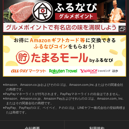
Amazon、Amazon.co.jpおよびそのロゴは、Amazon.com,Inc.またはその関連会社
の商標です。
PayPayマネーライトが付与されます。PayPayマネーライトの出金はできません。
Amazon、Amazon.co.jp、Amazon Payおよびそれらのロゴは、Amazon.com, Inc.
またはその関連会社の商標です。
PayPay、PayPayのロゴ、ペイペイ、Ｐのロゴは、LINEヤフー株式会社の登録商標ま
たは商標です。
会社概要
利用規約