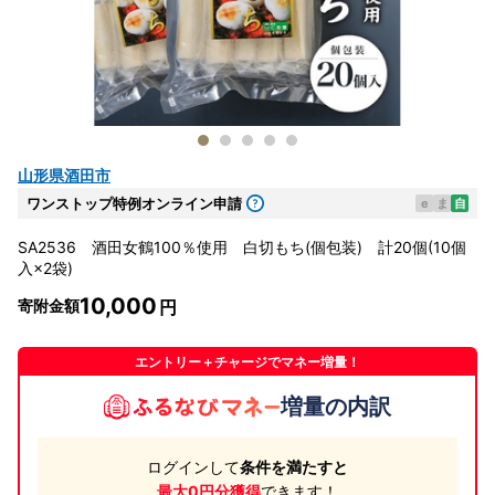
山形県酒田市
ワンストップ特例オンライン申請
e
ま
自
SA2536 酒田女鶴100％使用 白切もち(個包装) 計20個(10個
入×2袋)
10,000
寄附金額
エントリー＋チャージでマネー増量！
増量の内訳
ログインして
条件を満たすと
最大0円分獲得
できます！