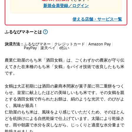
新規会員登録／ログイン
使える店舗・サービス一覧
ふるなびマネーとは
決済方法：
ふるなびマネー
クレジットカード
Amazon Pay
PayPay
楽天ペイ
d払い
農業仁助屋のもち米「酒田女鶴」は、ごくわずかの農家が守り伝
えてきた在来種のもち米「女鶴」をバイオ技術で改良したもち米
です。
女鶴は大正初期には酒田の豪商本間家が菓子屋に羽二重餅をつく
らせ、皇室に献上したほどの美味しいもち米です。その女鶴を親
とする酒田女鶴で作られたお餅は、絹のような光沢で、のびがよ
く、風味が最高！
仁助屋のもち米は、風味をより感じていただくため、そのほとん
どを杭掛けによる自然乾燥で仕上げています。太陽により乾燥さ
せ、雨や朝露で水分を戻しながら、じっくりと適度な水分量まで
乾燥させました。