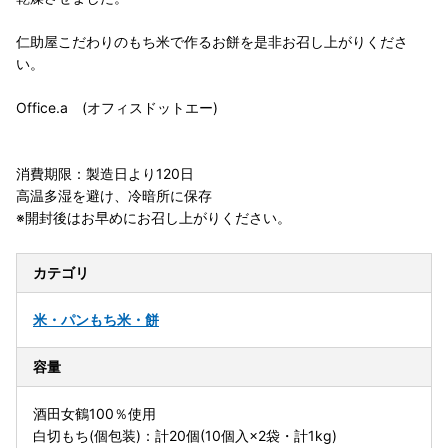
仁助屋こだわりのもち米で作るお餅を是非お召し上がりくださ
い。
Office.a (オフィスドットエー)
消費期限：製造日より120日
高温多湿を避け、冷暗所に保存
※開封後はお早めにお召し上がりください。
カテゴリ
米・パン
もち米・餅
容量
酒田女鶴100％使用
白切もち(個包装)：計20個(10個入×2袋・計1kg)