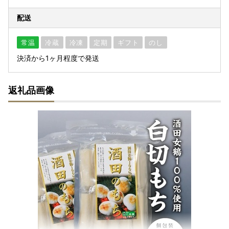
配送
常温
冷蔵
冷凍
定期
ギフト
のし
決済から1ヶ月程度で発送
返礼品画像