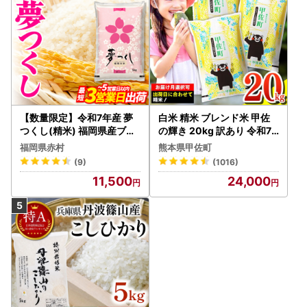
【数量限定】令和7年産 夢
白米 精米 ブレンド米 甲佐
つくし(精米) 福岡県産ブラ
の輝き 20kg 訳あり 令和7
ンド米 10kg (品番:3X11R7)
年産 【価格改定ZS】
福岡県赤村
熊本県甲佐町
(9)
(1016)
11,500
24,000