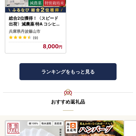
総合2位獲得！〈スピード
出荷〉減農薬 特A コシヒカ
リ 5kg 丹波篠山産 特別栽培
兵庫県丹波篠山市
米 こしひかり
(9)
8,000
ランキングをもっと見る
おすすめ返礼品