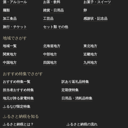
酒・アルコール
お茶・飲料
お菓子・スイーツ
麺類
雑貨・日用品
卵
加工食品
工芸品
感謝状・記念品
旅行・チケット
セット類 その他
地域でさがす
地域一覧
北海道地方
東北地方
関東地方
中部地方
近畿地方
中国地方
四国地方
九州地方
おすすめ特集でさがす
おすすめ特集一覧
訳あり返礼品特集
担当者おすすめ特集
定期便特集
地元が誇る家電特集
日用品・消耗品特集
ふるなび限定特集
ふるさと納税を知る
ふるさと納税とは？
ふるさと納税の流れ