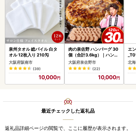
泉州タオル 総パイル 白タ
肉の泉佐野 ハンバーグ 30
エン
オル 12枚入り 210匁
個（合計3.6kg）｜ハンバ
_T0
ーグ 訳あり 黒毛和牛×なに
大阪府阪南市
大阪府泉佐野市
北海
わポーク
(39)
(22)
10,000
10,000
最近チェックした返礼品
返礼品詳細ページの閲覧で、ここに履歴が表示されます。