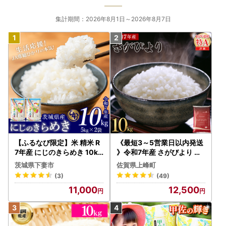
集計期間：2026年8月1日～2026年8月7日
【ふるなび限定】米 精米 R
《最短3～5営業日以内発送
7年産 にじのきらめき 10kg
》令和7年産 さがびより 佐
10月 FN-Limited-PR
賀県産（精米）10kg
茨城県下妻市
佐賀県上峰町
(3)
(49)
11,000
12,500