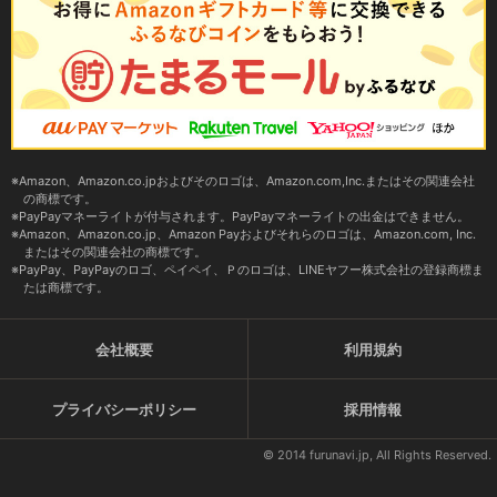
Amazon、Amazon.co.jpおよびそのロゴは、Amazon.com,Inc.またはその関連会社
の商標です。
PayPayマネーライトが付与されます。PayPayマネーライトの出金はできません。
Amazon、Amazon.co.jp、Amazon Payおよびそれらのロゴは、Amazon.com, Inc.
またはその関連会社の商標です。
PayPay、PayPayのロゴ、ペイペイ、Ｐのロゴは、LINEヤフー株式会社の登録商標ま
たは商標です。
会社概要
利用規約
プライバシーポリシー
採用情報
© 2014 furunavi.jp, All Rights Reserved.