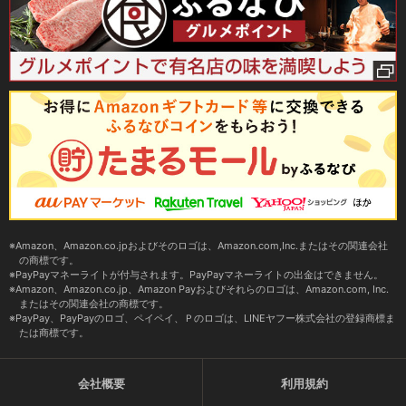
Amazon、Amazon.co.jpおよびそのロゴは、Amazon.com,Inc.またはその関連会社
の商標です。
PayPayマネーライトが付与されます。PayPayマネーライトの出金はできません。
Amazon、Amazon.co.jp、Amazon Payおよびそれらのロゴは、Amazon.com, Inc.
またはその関連会社の商標です。
PayPay、PayPayのロゴ、ペイペイ、Ｐのロゴは、LINEヤフー株式会社の登録商標ま
たは商標です。
会社概要
利用規約