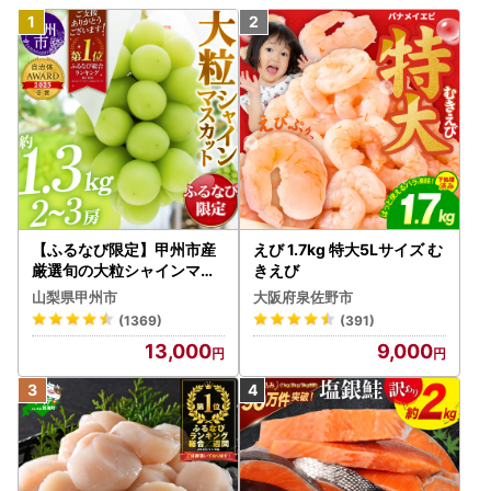
【ふるなび限定】甲州市産
えび 1.7kg 特大5Lサイズ む
厳選旬の大粒シャインマス
きえび
カット 約1.3kg 2～3房【2
山梨県甲州市
大阪府泉佐野市
026年発送】（MG）B12-
(1369)
(391)
472 FN-Limited-VO シャ
13,000
9,000
インマスカット フルーツ