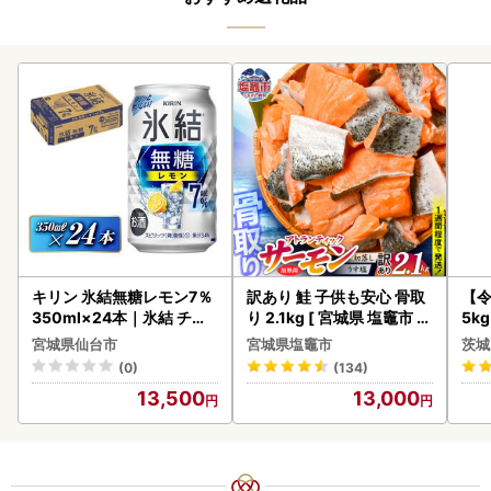
キリン 氷結無糖レモン7％
訳あり 鮭 子供も安心 骨取
【
350ml×24本｜氷結 チュ
り 2.1kg [ 宮城県 塩竈市 ]
5k
ーハイ 仙台市
鮭
g 
宮城県仙台市
宮城県塩竈市
茨城
町
(0)
(134)
13,500
13,000