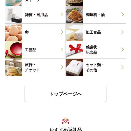
雑貨・
日用品
調味料・
油
卵
加工食品
感謝状・
工芸品
記念品
旅行・
セット類・
チケット
その他
トップページへ
おすすめ返礼品