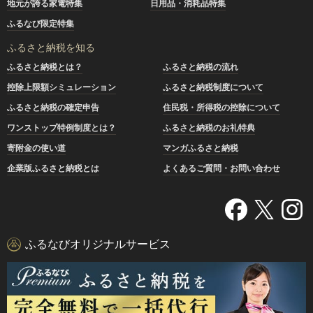
地元が誇る家電特集
日用品・消耗品特集
ふるなび限定特集
ふるさと納税を知る
ふるさと納税とは？
ふるさと納税の流れ
控除上限額シミュレーション
ふるさと納税制度について
ふるさと納税の確定申告
住民税・所得税の控除について
ワンストップ特例制度とは？
ふるさと納税のお礼特典
寄附金の使い道
マンガふるさと納税
企業版ふるさと納税とは
よくあるご質問・お問い合わせ
ふるなびオリジナルサービス