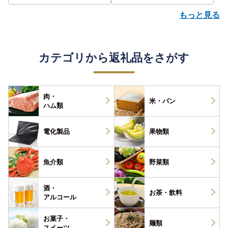
もっと見る
カテゴリから返礼品をさがす
肉・
米・パン
ハム類
電化製品
果物類
魚介類
野菜類
酒・
お茶・
飲料
アルコール
お菓子・
麺類
スイーツ