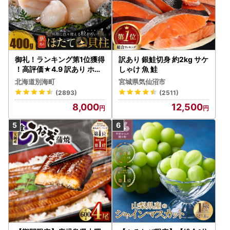
御礼！ランキング第1位獲得
訳あり 銀鮭切身 約2kg サケ
！高評価★4.9 訳あり ホタ
しゃけ 魚 鮭
テ 400g（ほたて 帆立 貝柱
北海道別海町
宮城県気仙沼市
冷凍 ）
(2893)
(2511)
8,000
12,500