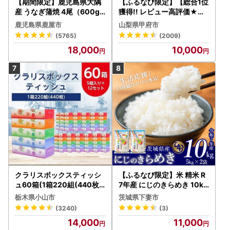
【期間限定】鹿児島県大隅
【ふるなび限定】【総合1位
産 うなぎ蒲焼 4尾（600g
獲得!! レビュー高評価★】
） KN007-004-04-cp18
〈2026年度配送分〉山梨
鹿児島県鹿屋市
山梨県甲府市
うなぎ 鰻 魚 惣菜 総菜
県産 シャインマスカット 2
(5765)
(2009)
～3房（1.0kg以上）シャイ
18,000
10,000
ン フルーツ FN-Limited-S
P
クラリスボックスティッシ
【ふるなび限定】米 精米 R
ュ60箱(1箱220組(440枚))
7年産 にじのきらめき 10kg
(5個入り×12セット)【配送
10月 FN-Limited-PR
栃木県小山市
茨城県下妻市
不可地域：離島・沖縄県】
(3240)
(3)
【1256759】
14,000
11,000