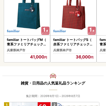
familiar トートバッグM（
familiar トートバッグS（
fa
青系ファミリアチェック）
赤系ファミリアチェック）
青
【2026年12月下旬～202
【2026年11月下旬～12月
【2
兵庫県神戸市
兵庫県神戸市
兵庫
07年1月下旬頃目安にお届
下旬頃目安にお届け予定】
下
41,000
36,000
け予定】●
●
●
雑貨・日用品の人気返礼品ランキング
集計期間：2026年8月1日～2026年8月7日