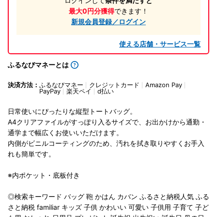
ログインして
条件を満たすと
最大0円分獲得
できます！
新規会員登録／ログイン
使える店舗・サービス一覧
ふるなびマネーとは
決済方法：
ふるなびマネー
クレジットカード
Amazon Pay
PayPay
楽天ペイ
d払い
日常使いにぴったりな縦型トートバッグ。
A4クリアファイルがすっぽり入るサイズで、お出かけから通勤・
通学まで幅広くお使いいただけます。
内側がビニルコーティングのため、汚れを拭き取りやすくお手入
れも簡単です。
※内ポケット・底板付き
◎検索キーワード バッグ 鞄 かはん カバン ふるさと納税人気 ふる
さと納税 familiar キッズ 子供 かわいい 可愛い 子供用 子育て 子ど