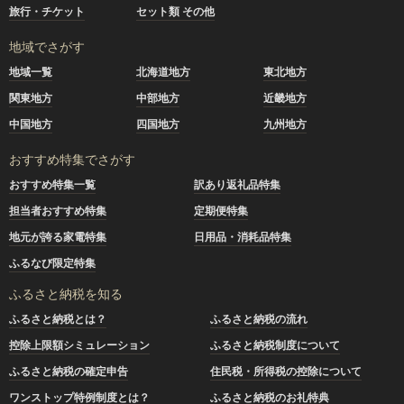
旅行・チケット
セット類 その他
地域でさがす
地域一覧
北海道地方
東北地方
関東地方
中部地方
近畿地方
中国地方
四国地方
九州地方
おすすめ特集でさがす
おすすめ特集一覧
訳あり返礼品特集
担当者おすすめ特集
定期便特集
地元が誇る家電特集
日用品・消耗品特集
ふるなび限定特集
ふるさと納税を知る
ふるさと納税とは？
ふるさと納税の流れ
控除上限額シミュレーション
ふるさと納税制度について
ふるさと納税の確定申告
住民税・所得税の控除について
ワンストップ特例制度とは？
ふるさと納税のお礼特典