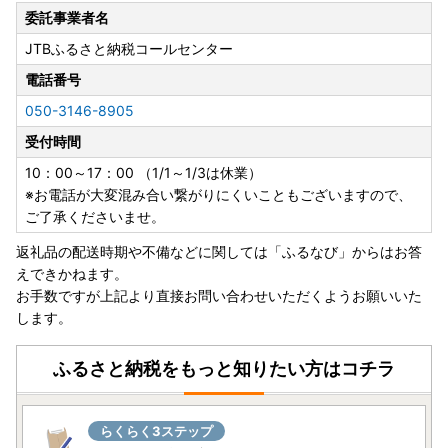
品基準の明確化）に伴い、予告
委託事業者名
なく返礼品の寄附金額や内容量の変更、または受付終了とな
JTBふるさと納税コールセンター
る場合がございます。
また、掲載するポータルサイトごとに手数料等の条件が異な
電話番号
るため、同一の返礼品であっ
050-3146-8905
てもサイトによって寄附金額が異なる場合がございます。あ
らかじめご了承ください。
受付時間
10：00～17：00 （1/1～1/3は休業）
※お電話が大変混み合い繋がりにくいこともございますので、
※※ご注意ください！※※
ご了承くださいませ。
【割引価格は詐欺！】ふるさと納税の商品を転載した悪質な
偽サイト・詐欺サイト
返礼品の配送時期や不備などに関しては「ふるなび」からはお答
えできかねます。
神戸市ふるさと納税の商品を転載した悪質な偽サイト・詐欺
お手数ですが上記より直接お問い合わせいただくようお願いいた
サイトが複数見つかっています。
します。
「割引価格」、「通常価格から値下げ」、「お得」などの記
載のあるサイトは詐欺サイトです。
ふるさと納税をもっと知りたい方はコチラ
絶対に申し込まないようにご注意ください。
らくらく3ステップ