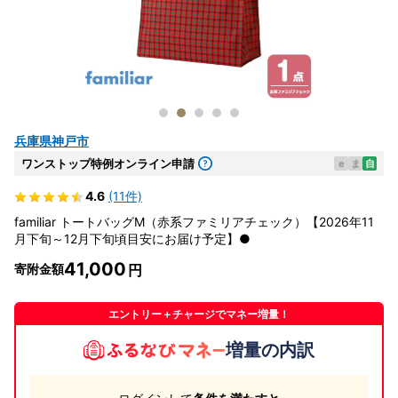
兵庫県神戸市
ワンストップ特例オンライン申請
e
ま
自
4.6
(11件)
familiar トートバッグM（赤系ファミリアチェック）【2026年11
月下旬～12月下旬頃目安にお届け予定】●
41,000
寄附金額
エントリー＋チャージでマネー増量！
増量の内訳