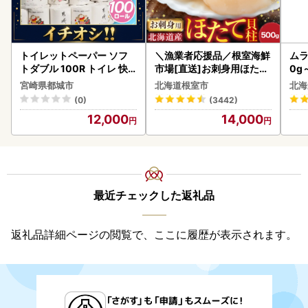
トイレットペーパー ソフ
＼漁業者応援品／根室海鮮
ムラ
トダブル 100R トイレ 快
市場[直送]お刺身用ほたて
0g
速〔12-I5-TP100-R〕
貝柱500g A-28002
宮崎県都城市
北海道根室市
北海
(0)
(3442)
12,000
14,000
最近チェックした返礼品
返礼品詳細ページの閲覧で、ここに履歴が表示されます。