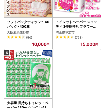
ソフトパックティッシュ 60
トイレットペーパー スコッ
パック×400枚
ティ 3倍長持ち フラワーパ
ック 4ロール×6P
大阪府泉佐野市
埼玉県草加市
(50)
(728)
10,000
15,000
大容量 長持ちトイレットペ
ーパー 130m シングル 48R