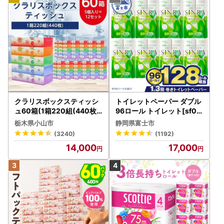
クラリスボックスティッシ
トイレットペーパー ダブル
ュ60箱(1箱220組(440枚))
96ロール トイレット[sf00
(5個入り×12セット)【配送
1-012]
栃木県小山市
静岡県富士市
不可地域：離島・沖縄県】
(3240)
(1192)
【1256759】
14,000
17,000