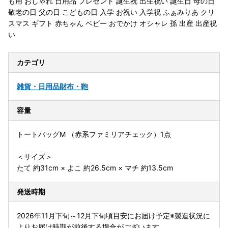
も用 おしゃれ 日用品 プレゼント 誕生祝 出生祝い 誕生日 母の日
敬老の日 父の日 こどもの日 入学 お祝い 入学祝 ふぁみりあ クリ
スマス ギフト 赤ちゃん ベビー おでかけ オシャレ 孫 出産 出産祝
い
カテゴリ
雑貨・日用品
財布・鞄
容量
トートバッグM （赤系ファミリアチェック）1点
＜サイズ＞
たて 約31cm × よこ 約26.5cm × マチ 約13.5cm
発送時期
2026年11月下旬～12月下旬頃目安にお届け予定※製造状況に
よりお届け時期が前後する場合がございます。