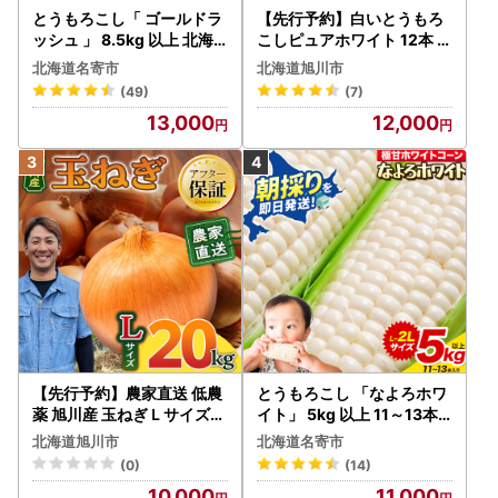
とうもろこし「 ゴールドラ
【先行予約】白いとうもろ
ッシュ 」 8.5kg 以上 北海
こしピュアホワイト 12本 3.
道 名寄 スイートコーン
6kg（2026年8月下旬から
北海道名寄市
北海道旭川市
発送開始） とうもろこし
(49)
(7)
13,000
12,000
【先行予約】農家直送 低農
とうもろこし 「なよろホワ
薬 旭川産 玉ねぎＬサイズ2
イト」 5kg 以上 11～13本
0kg(2026年9月発送開始
名寄 とうもろこし
北海道旭川市
北海道名寄市
予定)_ | 玉ねぎ 05935
(0)
(14)
10,000
11,000