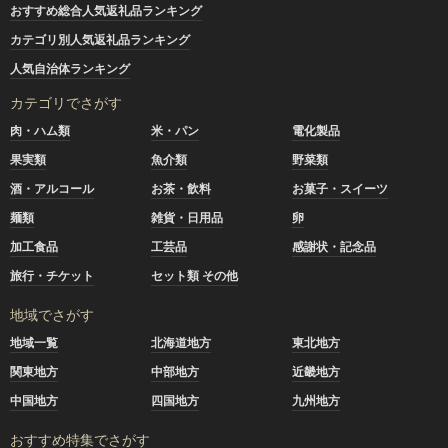
おすすめ総合人気返礼品ランキング
カテゴリ別人気返礼品ランキング
人気自治体ランキング
カテゴリでさがす
肉・ハム類
米・パン
電化製品
果実類
魚介類
野菜類
酒・アルコール
お茶・飲料
お菓子・スイーツ
麺類
雑貨・日用品
卵
加工食品
工芸品
感謝状・記念品
旅行・チケット
セット類 その他
地域でさがす
地域一覧
北海道地方
東北地方
関東地方
中部地方
近畿地方
中国地方
四国地方
九州地方
おすすめ特集でさがす