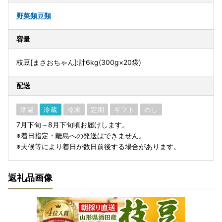
野菜類
豆類
容量
枝豆[まさおちゃん]:計6kg(300g×20袋)
配送
常温
冷蔵
冷凍
定期
ギフト
のし
7月下旬～8月下旬頃お届けします。
※着日指定・離島への発送はできません。
※天候等により着日が数日前後する場合があります。
返礼品画像