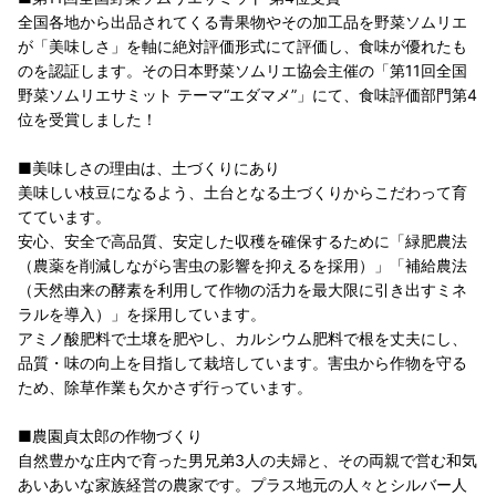
全国各地から出品されてくる青果物やその加工品を野菜ソムリエ
が「美味しさ」を軸に絶対評価形式にて評価し、食味が優れたも
のを認証します。その日本野菜ソムリエ協会主催の「第11回全国
野菜ソムリエサミット テーマ“エダマメ”」にて、食味評価部門第4
位を受賞しました！
■美味しさの理由は、土づくりにあり
美味しい枝豆になるよう、土台となる土づくりからこだわって育
てています。
安心、安全で高品質、安定した収穫を確保するために「緑肥農法
（農薬を削減しながら害虫の影響を抑えるを採用）」「補給農法
（天然由来の酵素を利用して作物の活力を最大限に引き出すミネ
ラルを導入）」を採用しています。
アミノ酸肥料で土壌を肥やし、カルシウム肥料で根を丈夫にし、
品質・味の向上を目指して栽培しています。害虫から作物を守る
ため、除草作業も欠かさず行っています。
■農園貞太郎の作物づくり
自然豊かな庄内で育った男兄弟3人の夫婦と、その両親で営む和気
あいあいな家族経営の農家です。プラス地元の人々とシルバー人