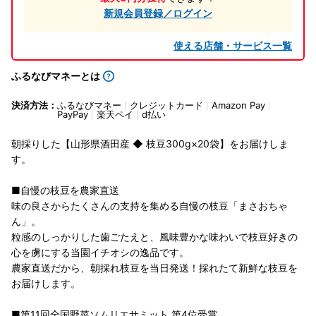
新規会員登録／ログイン
使える店舗・サービス一覧
ふるなびマネーとは
決済方法：
ふるなびマネー
クレジットカード
Amazon Pay
PayPay
楽天ペイ
d払い
朝採りした【山形県酒田産 ◆ 枝豆300g×20袋】をお届けしま
す。
■自慢の枝豆を農家直送
味の良さからたくさんの支持を集める自慢の枝豆「まさおちゃ
ん」。
粒感のしっかりした歯ごたえと、風味豊かな味わいで枝豆好きの
心を虜にする当園イチオシの逸品です。
農家直送だから、朝採れ枝豆を当日発送！採れたて新鮮な枝豆を
お届けします。
■第11回全国野菜ソムリエサミット 第4位受賞