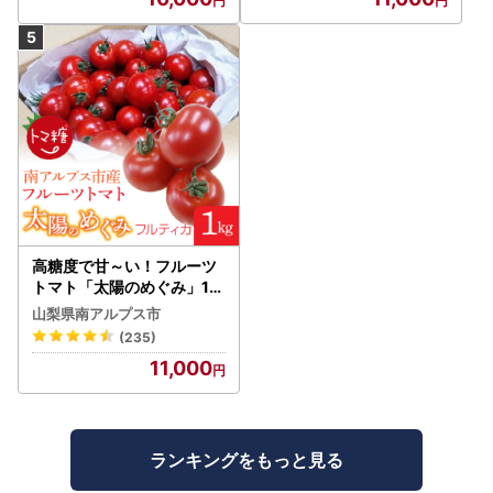
高糖度で甘～い！フルーツ
トマト「太陽のめぐみ」1k
g ALPBI001 | 高糖度 おす
山梨県南アルプス市
すめ 産地直送 新鮮 フレッ
(235)
シュ 高栄養素 南アルプス市
11,000
山梨 |
ランキングをもっと見る