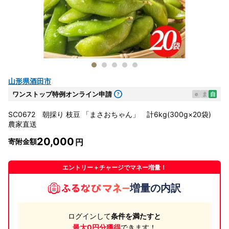
山形県酒田市
ワンストップ特例オンライン申請
e
ま
自
SC0672 朝採り 枝豆 「まさおちゃん」 計6kg(300g×20袋)
農家直送
20,000
寄附金額
エントリー＋チャージでマネー増量！
増量の内訳
ログインして
条件を満たすと
最大0円分獲得
できます！