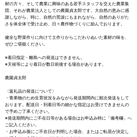
材の方々、そして農業に興味のある若手スタッフを交えた農業集
団、それが農業法人としての農園貞太郎です。大自然の恵みに感
謝しながら、時に、自然の荒波にもまれながら、自然のありがた
さを体全体で受け止め、日々農作物づくりに励んでおります。
健全な野菜作りに向けて土作りからこだわりぬいた素材の味を、
ぜひご堪能ください。
※着日指定・離島への発送はできません。
※天候等により着日が数日前後する場合があります。
農園貞太郎
〈返礼品の発送について〉
・青果物のため生育状況をみながら発送期間内に順次発送をして
おります。配送日・到着日等の細かな指定はお受けできませんの
で予めご了承ください。
※発送期間内にご不在日等がある場合はお申込み時に「備考欄」へ
ご記入ください。
・お申込み後にご不在日が判明した場合、またはご転居が決定し