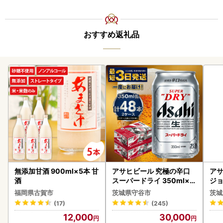
おすすめ返礼品
無添加甘酒 900ml×5本 甘
アサヒビール 究極の辛口
アサ
酒
スーパードライ 350ml×4
ジョ
8本 ビール
(1ケース)
福岡県古賀市
茨城県守谷市
茨城
ビー
(17)
(245)
12,000
30,000