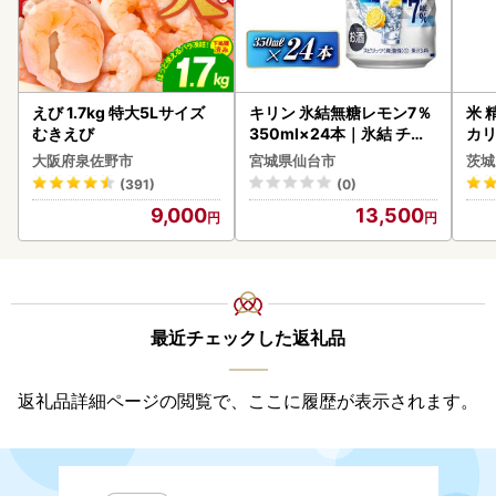
えび 1.7kg 特大5Lサイズ
キリン 氷結無糖レモン7％
米 
むきえび
350ml×24本｜氷結 チュ
カリ
ーハイ 仙台市
大阪府泉佐野市
宮城県仙台市
茨城
(391)
(0)
9,000
13,500
最近チェックした返礼品
返礼品詳細ページの閲覧で、ここに履歴が表示されます。