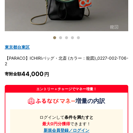
東京都台東区
【PARACO】ICHIRIバッグ・北斎 (カラー：龍図)_0227-002-T06-
2
44,000
寄附金額
エントリー＋チャージでマネー増量！
増量の内訳
ログインして
条件を満たすと
最大0円分獲得
できます！
新規会員登録／ログイン