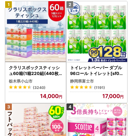
クラリスボックスティッシ
トイレットペーパー ダブル
ュ60箱(1箱220組(440枚))
96ロール トイレット[sf00
(5個入り×12セット)【配送
1-012]
栃木県小山市
静岡県富士市
不可地域：離島・沖縄県】
(3240)
(1191)
【1256759】
14,000
17,000