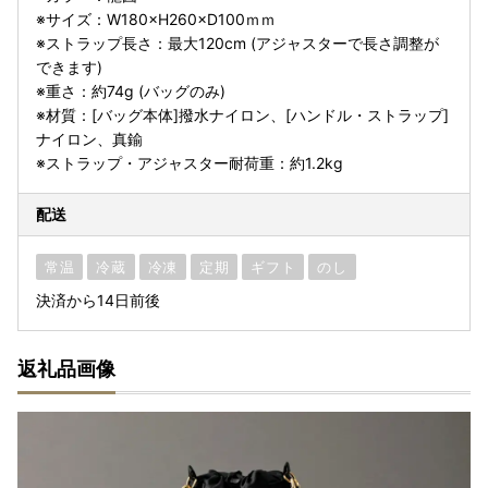
※サイズ：W180×H260×D100ｍｍ
※ストラップ長さ：最大120cm (アジャスターで長さ調整が
できます)
※重さ：約74g (バッグのみ)
※材質：[バッグ本体]撥水ナイロン、[ハンドル・ストラップ]
ナイロン、真鍮
※ストラップ・アジャスター耐荷重：約1.2kg
配送
常温
冷蔵
冷凍
定期
ギフト
のし
決済から14日前後
返礼品画像