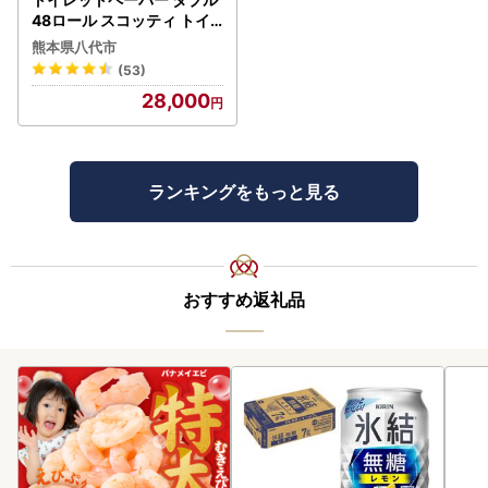
48ロール スコッティ トイ
レット
熊本県八代市
(53)
28,000
ランキングをもっと見る
おすすめ返礼品