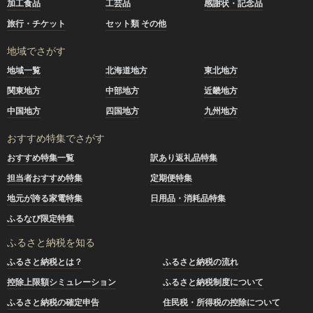
加工食品
工芸品
感謝状・記念品
旅行・チケット
セット類 その他
地域でさがす
地域一覧
北海道地方
東北地方
関東地方
中部地方
近畿地方
中国地方
四国地方
九州地方
おすすめ特集でさがす
おすすめ特集一覧
訳あり返礼品特集
担当者おすすめ特集
定期便特集
地元が誇る家電特集
日用品・消耗品特集
ふるなび限定特集
ふるさと納税を知る
ふるさと納税とは？
ふるさと納税の流れ
控除上限額シミュレーション
ふるさと納税制度について
ふるさと納税の確定申告
住民税・所得税の控除について