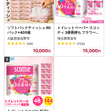
ソフトパックティッシュ 60
トイレットペーパー スコッ
パック×400枚
ティ 3倍長持ち フラワーパ
ック 4ロール×6P
大阪府泉佐野市
埼玉県草加市
(49)
(728)
10,000
15,000
トイレットペーパー ダブル