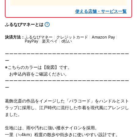
使える店舗・サービス一覧
ふるなびマネーとは
決済方法：
ふるなびマネー
クレジットカード
Amazon Pay
PayPay
楽天ペイ
d払い
ーーーーーーーーーーーーーーーーーーーーーーーーーーーーー
ー
※こちらのカラーは【龍図】です。
お申込内容をご確認ください。
ーーーーーーーーーーーーーーーーーーーーーーーーーーーーー
ー
葛飾北斎の作品をイメージした「パラコード」をハンドルとスト
ラップに採用し、江戸時代に流行した巾着を現代風にアレンジし
ました。
生地には、雨や汚れに強い撥水ナイロンを採用。
一里（≒4km）程度の散歩や街歩きに使いやすい設計です。