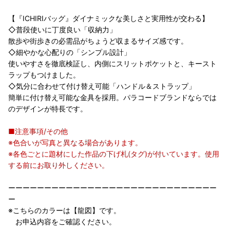
【『ICHIRIバッグ』ダイナミックな美しさと実用性が交わる】
◇普段使いに丁度良い「収納力」
散歩や街歩きの必需品がちょうど収まるサイズ感です。
◇細やかな心配りの「シンプル設計」
使いやすさを徹底検証し、内側にスリットポケットと、キースト
ラップもつけました。
◇気分に合わせて付け替え可能「ハンドル＆ストラップ」
簡単に付け替え可能な金具を採用。パラコードブランドならでは
のデザインが特長です。
■注意事項/その他
※色合いが写真と異なる場合があります。
※各色ごとに題材にした作品の下げ札(タグ)が付いています。使用
する前にお取り外しください。
ーーーーーーーーーーーーーーーーーーーーーーーーーーーーー
ー
※こちらのカラーは【龍図】です。
お申込内容をご確認ください。