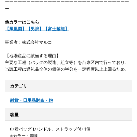
ーーーーーーーーーーーーーーーーーーーーーーーーーーーーー
ー
他カラーはこちら
【鳳凰図】
【男浪】
【富士越龍】
事業者：株式会社マルコ
【地場産品に該当する理由】
主要な工程（バッグの製造、組立等）を台東区内で行っており、
当該工程は返礼品全体の価値の半分を一定程度以上上回るため。
カテゴリ
雑貨・日用品
財布・鞄
容量
巾着バッグ (ハンドル、ストラップ付) 1個
※カラー：龍図