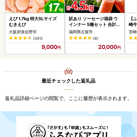
えび 1.7kg 特大5Lサイズ
訳あり ソーセージ福袋 ウ
【ふ
むきえび
インナー 5種セット 合計4.
崎牛 
5kg ソーセージ
-VO
大阪府泉佐野市
福岡県古賀市
宮崎
(391)
(8)
9,000
20,000
最近チェックした返礼品
返礼品詳細ページの閲覧で、ここに履歴が表示されます。