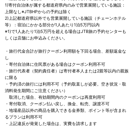
1)寄付自治体が属する都道府県内のみで営業展開している施設：
上限なし※JTBHPからの予約は除く
2)上記都道府県以外でも営業展開している施設（チェーンホテル
等）：宿泊にかかる部分が1人あたり1泊5万円以内
※1)で1人あたり1泊5万円を超える場合はJTB旅の予約センターも
しくは店舗にお申込みください。
・旅行代金合計が旅行クーポン利用額を下回る場合、差額返金な
し
・寄付自治体に住民票がある場合はクーポン利用不可
・旅行代表者（契約責任者）は寄付者本人または2親等以内の親族
に限る
・予約済の旅行には利用不可（予約取直しが必要。空き状況・取
消料発生期間にご注意ください）
取消した場合、有効期間内のクーポンは再度利用可
・寄付取消、クーポン払い戻し、換金、転売、譲渡不可
・地場産品以外の商品を購入できる金券類、ポイント等が含まれ
るプランは利用不可
・上記違反が発覚した場合は、実費を請求します