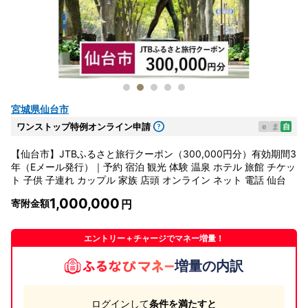
宮城県仙台市
ワンストップ特例オンライン申請
e
ま
自
【仙台市】JTBふるさと旅行クーポン（300,000円分）有効期間3
年（Eメール発行）｜予約 宿泊 観光 体験 温泉 ホテル 旅館 チケッ
ト 子供 子連れ カップル 家族 店頭 オンライン ネット 電話 仙台
1,000,000
寄附金額
エントリー＋チャージでマネー増量！
増量の内訳
ログインして
条件を満たすと