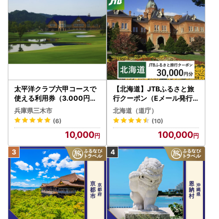
太平洋クラブ六甲コースで
【北海道】JTBふるさと旅
使える利用券（3.000円分
行クーポン（Eメール発行
）
）30,000円分 旅行 トラベ
兵庫県三木市
北海道（道庁）
ル 宿泊 人気 おすすめ JTB
(6)
(10)
W030T
10,000
100,000