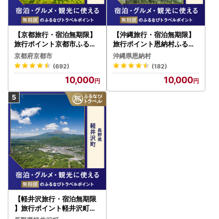
【京都旅行・宿泊無期限】
【沖縄旅行・宿泊無期限】
旅行ポイント京都市ふるな
旅行ポイント恩納村ふるな
びトラベルポイント
びトラベルポイント
京都府京都市
沖縄県恩納村
(692)
(182)
10,000
10,000
【軽井沢旅行・宿泊無期限
】旅行ポイント軽井沢町ふ
るなびトラベルポイント