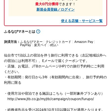
最大0円分獲得
できます！
新規会員登録／ログイン
使える店舗・サービス一覧
ふるなびマネーとは
決済方法：
ふるなびマネー
クレジットカード
Amazon Pay
PayPay
楽天ペイ
d払い
仙台市で1泊以上の宿泊を伴う旅行に利用できる（左記地域以外へ
の宿泊には利用不可）、Eメールで届くクーポンです。
・店舗、お電話、JTBホームページ(HP)での旅行予約時にご利用
ください。
・有効期間：発行日から3年（有効期間内に出発）、旅行予約時の
利用に限る
・使用方法や宿泊できる施設はこちら（一部対象外プランあり）
http://www.jtb.co.jp/myjtb/campaign/coupon/furupo/
・総務省告示を受け2024年10月1日以降以下が適用となります。