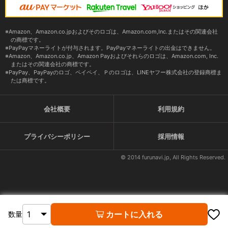
Amazon、Amazon.co.jpおよびそのロゴは、Amazon.com,Inc.またはその関連会社
の商標です。
PayPayマネーライトが付与されます。PayPayマネーライトの出金はできません。
Amazon、Amazon.co.jp、Amazon Payおよびそれらのロゴは、Amazon.com, Inc.
またはその関連会社の商標です。
PayPay、PayPayのロゴ、ペイペイ、Ｐのロゴは、LINEヤフー株式会社の登録商標ま
たは商標です。
会社概要
利用規約
プライバシーポリシー
採用情報
© 2014 furunavi.jp, All Rights Reserved.
カートに入れる
数量