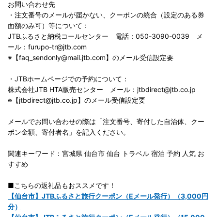
お問い合わせ先
・注文番号のメールが届かない、クーポンの統合（設定のある券
面額のみ可）等について：
JTBふるさと納税コールセンター 電話：050-3090-0039 メ
ール：furupo-tr@jtb.com
※【faq_sendonly@mail.jtb.com】のメール受信設定要
・JTBホームページでの予約について：
株式会社JTB HTA販売センター メール：jtbdirect@jtb.co.jp
※【jtbdirect@jtb.co.jp】のメール受信設定要
メールでお問い合わせの際は「注文番号、寄付した自治体、クー
ポン金額、寄付者名」を記入ください。
関連キーワード：宮城県 仙台市 仙台 トラベル 宿泊 予約 人気 お
すすめ
■こちらの返礼品もおススメです！
【仙台市】JTBふるさと旅行クーポン（Eメール発行）（3,000円
分）