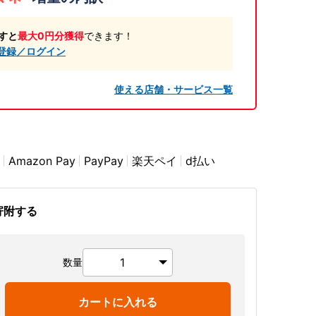
すと
最大0円分獲得
できます！
登録／ログイン
使える店舗・サービス一覧
Amazon Pay
PayPay
楽天ペイ
d払い
寄附する
数量
カートに入れる