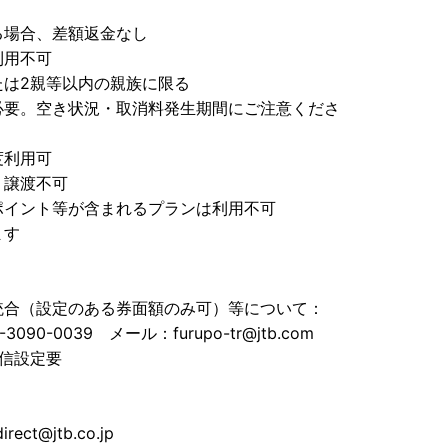
る場合、差額返金なし
利用不可
たは2親等以内の親族に限る
必要。空き状況・取消料発生期間にご注意くださ
度利用可
、譲渡不可
ポイント等が含まれるプランは利用不可
ます
統合（設定のある券面額のみ可）等について：
-0039 メール：furupo-tr@jtb.com
ル受信設定要
t@jtb.co.jp