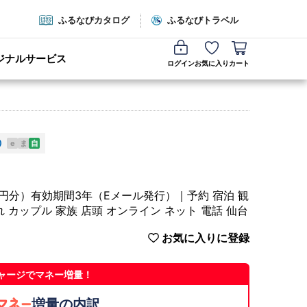
ふるなびカタログ
ふるなびトラベル
ジナルサービス
ログイン
お気に入り
カート
e
ま
自
0円分）有効期間3年（Eメール発行）｜予約 宿泊 観
れ カップル 家族 店頭 オンライン ネット 電話 仙台
お気に入りに登録
ャージでマネー増量！
増量の内訳