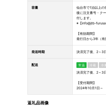
容量
仙台市で1泊以上の
後に注文番号・ク
付します。
※【info@jtb-fu
【有効期間】
発行日から3年（有
発送時期
決済完了後、2～3
配送
常温
冷蔵
冷
決済完了後、2～3
【受付期間】
2024年10月1日～
返礼品画像