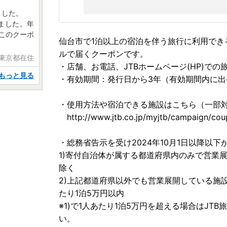
ました。
来ました。年
このクーポ
仙台市で1泊以上の宿泊を伴う旅行に利用でき
ルで届くクーポンです。
 東京都在住
・店舗、お電話、JTBホームページ(HP)で
もっと見る
・有効期間：発行日から3年（有効期間内に
・使用方法や宿泊できる施設はこちら（一部
http://www.jtb.co.jp/myjtb/campaign/cou
・総務省告示を受け2024年10月1日以降以
1)寄付自治体が属する都道府県内のみで営業展
除く
2)上記都道府県以外でも営業展開している施
たり1泊5万円以内
※1)で1人あたり1泊5万円を超える場合はJ
い。