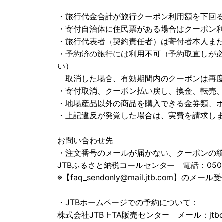
・旅行代金合計が旅行クーポン利用額を下回
・寄付自治体に住民票がある場合はクーポン
・旅行代表者（契約責任者）は寄付者本人ま
・予約済の旅行には利用不可（予約取直しが
い）
取消した場合、有効期間内のクーポンは再
・寄付取消、クーポン払い戻し、換金、転売
・地場産品以外の商品を購入できる金券類、
・上記違反が発覚した場合は、実費を請求し
お問い合わせ先
・注文番号のメールが届かない、クーポンの
JTBふるさと納税コールセンター 電話：050-3090
※【faq_sendonly@mail.jtb.com】のメー
・JTBホームページでの予約について：
株式会社JTB HTA販売センター メール：jtbdirec