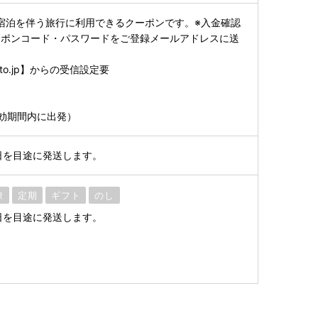
宿泊を伴う旅行に利用できるクーポンです。※入金確認
ーポンコード・パスワードをご登録メールアドレスに送
rusato.jp】からの受信設定要
効期間内に出発）
日を目途に発送します。
凍
定期
ギフト
のし
日を目途に発送します。