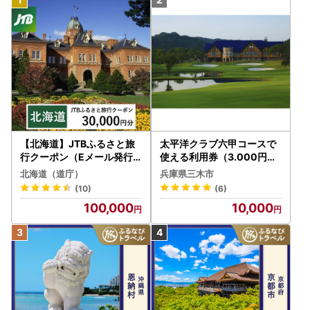
【北海道】JTBふるさと旅
太平洋クラブ六甲コースで
行クーポン（Eメール発行
使える利用券（3.000円分
）30,000円分 旅行 トラベ
）
北海道（道庁）
兵庫県三木市
ル 宿泊 人気 おすすめ JTB
(10)
(6)
W030T
100,000
10,000