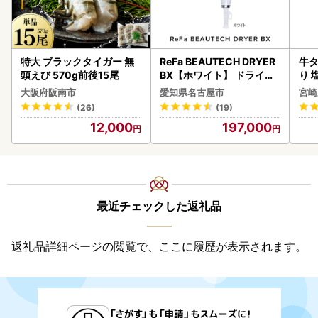
特大 ブラックタイガー 無
ReFa BEAUTECH DRYER
牛タ
頭えび 570g前後15尾
BX【ホワイト】 ドライヤ
り 塩
ー 美容 家電 ドライヤー リ
大阪府阪南市
愛知県名古屋市
宮崎
ファ
(26)
(19)
12,000
197,000
最近チェックした返礼品
返礼品詳細ページの閲覧で、ここに履歴が表示されます。