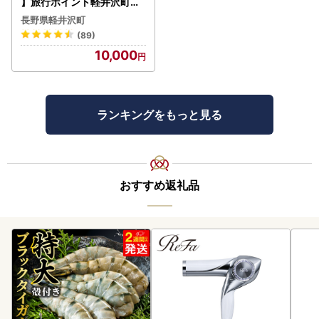
】旅行ポイント軽井沢町ふ
るなびトラベルポイント
長野県軽井沢町
(89)
10,000
ランキングをもっと見る
おすすめ返礼品