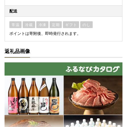
配送
常温
冷蔵
冷凍
定期
ギフト
のし
ポイントは寄附後、即時発行されます。
返礼品画像