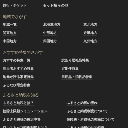
旅行・チケット
セット類 その他
地域でさがす
地域一覧
北海道地方
東北地方
関東地方
中部地方
近畿地方
中国地方
四国地方
九州地方
おすすめ特集でさがす
おすすめ特集一覧
訳あり返礼品特集
担当者おすすめ特集
定期便特集
地元が誇る家電特集
日用品・消耗品特集
ふるなび限定特集
ふるさと納税を知る
ふるさと納税とは？
ふるさと納税の流れ
控除上限額シミュレーション
ふるさと納税制度について
ふるさと納税の確定申告
住民税・所得税の控除について
ワンストップ特例制度とは？
ふるさと納税のお礼特典