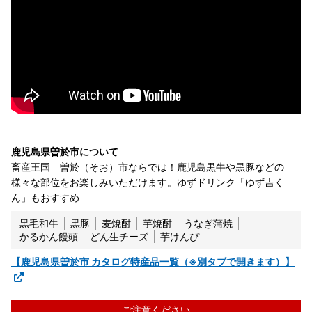
鹿児島県曽於市について
畜産王国 曽於（そお）市ならでは！鹿児島黒牛や黒豚などの
様々な部位をお楽しみいただけます。ゆずドリンク「ゆず吉く
ん」もおすすめ
黒毛和牛
黒豚
麦焼酎
芋焼酎
うなぎ蒲焼
かるかん饅頭
どん生チーズ
芋けんぴ
【鹿児島県曽於市 カタログ特産品一覧（※別タブで開きます）】
ご注意ください