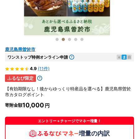
鹿児島県曽於市
ワンストップ特例オンライン申請
e
ま
自
4.9
(11件)
ふるなび限定
【有効期限なし！後からゆっくり特産品を選べる】鹿児島県曽於
市カタログポイント
10,000
寄附金額
エントリー＋チャージでマネー増量！
増量の内訳