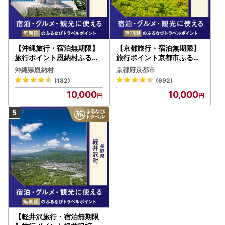
【沖縄旅行・宿泊無期限】
【京都旅行・宿泊無期限】
旅行ポイント恩納村ふるな
旅行ポイント京都市ふるな
びトラベルポイント
びトラベルポイント
沖縄県恩納村
京都府京都市
(182)
(692)
10,000
10,000
【軽井沢旅行・宿泊無期限