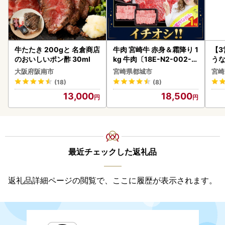
牛たたき 200gと 名倉商店
牛肉 宮崎牛 赤身＆霜降り 1
【
のおいしいポン酢 30ml
kg 牛肉〔18E-N2-002-1
うな
kg-S4A6-CF〕
以上
大阪府阪南市
宮崎県都城市
宮崎
(18)
(8)
13,000
18,500
最近チェックした返礼品
返礼品詳細ページの閲覧で、ここに履歴が表示されます。