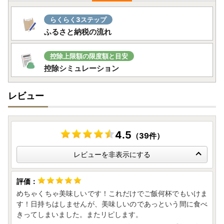
十分にご注意いただいた上でお申込いただきますようお願い
いたします。
らくらく3ステップ
ふるさと納税の流れ
※転送を拒否された場合の返礼品の再発送はいたしません。
詳しくはヤマト運輸のホームページをご確認ください。
控除上限額の限度額と目安
控除シミュレーション
https://www.yamato-hd.co.jp/important/info_230417_
2.html
レビュー
4.5
（39件）
レビューを非表示にする
めちゃくちゃ美味しいです！これだけでご飯何杯でもいけま
す！日持ちはしませんが、美味しいのであっという間に食べ
きってしまいました。またリピします。