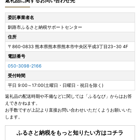
返礼品に関するお問い合わせ先
〒860-0833
熊本県熊本市中央区平成3-18-10株式会社5C
釧路市ふるさと納税サポートセンター 行
委託事業者名
釧路市ふるさと納税サポートセンター
【釧路市はワンストップ申請オンラインサービスの対象自治
体です】
住所
＜ふるまど＞
〒860-0833
熊本県熊本県熊本市中央区平成3丁目23−30 4F
ふるまどの詳細はこちらからご確認ください。
https://furumado.jp/
電話番号
050-3098-2166
------------------------------------------------
受付時間
◆【重要】ヤマト運輸の荷物転送有料化のお知らせ◆
平日 9:00～17:00(土曜日・日曜日・祝日を除く)
ヤマト運輸の規定変更により、2023年6月1日以降、
返礼品の配送時期や不備などに関しては「ふるなび」からはお答
お荷物の送り状に記載されたご住所以外にお届け先を変更
えできかねます。
（転送）する場合、
お手数ですが上記より直接お問い合わせいただくようお願いいた
送り状に記載されたお届け先から変更後のお届け先までの配
します。
送料が着払いで発生いたします。
なお、ご贈答用の場合でも受取人様に着払いでご負担いただ
くことになりますので、
ふるさと納税をもっと知りたい方はコチラ
お届け先のご住所をご入力いただく際には