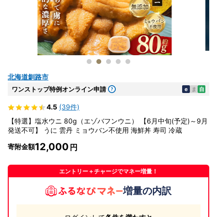
北海道釧路市
ワンストップ特例オンライン申請
e
ま
自
4.5
(39件)
【特選】塩水ウニ 80g（エゾバフンウニ） 【6月中旬(予定)～9月
発送不可】 うに 雲丹 ミョウバン不使用 海鮮丼 寿司 冷蔵
12,000
寄附金額
エントリー＋チャージでマネー増量！
増量の内訳