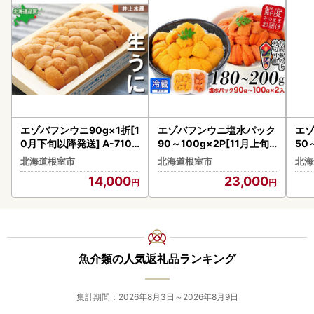
エゾバフンウニ90g×1折[1
エゾバフンウニ塩水パック
エ
0月下旬以降発送] A-7103
90～100g×2P[11月上旬
50
0
以降発送] B-24015
降発
北海道根室市
北海道根室市
北海
14,000
23,000
魚介類の人気返礼品ランキング
集計期間：2026年8月3日～2026年8月9日