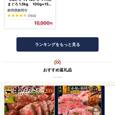
まぐろ 1.5kg 100g×15パ
ック
静岡県静岡市
(703)
10,000
ランキングをもっと見る
おすすめ返礼品