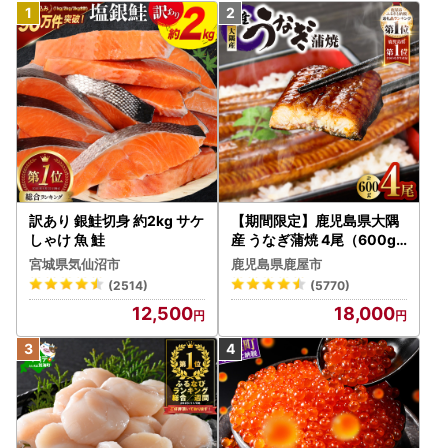
訳あり 銀鮭切身 約2kg サケ
【期間限定】鹿児島県大隅
しゃけ 魚 鮭
産 うなぎ蒲焼 4尾（600g
） KN007-004-04-cp18
宮城県気仙沼市
鹿児島県鹿屋市
うなぎ 鰻 魚 惣菜 総菜
(2514)
(5770)
12,500
18,000