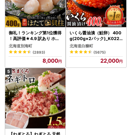
御礼！ランキング第1位獲得
いくら醤油漬（鮭卵） 400
！高評価★4.9 訳あり ホタ
g(200g×2パック)_K022-
テ 400g（ほたて 帆立 貝柱
1676
北海道別海町
北海道白糠町
冷凍 ）
(2893)
(5675)
8,000
22,000
【ねぎとろ】ねぎとろ 天然