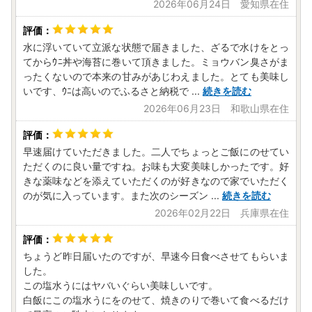
2026年06月24日 愛知県在住
水に浮いていて立派な状態で届きました、ざるで水けをとっ
てからｳﾆ丼や海苔に巻いて頂きました。ミョウバン臭さがま
ったくないので本来の甘みがあじわえました。とても美味し
いです、ｳﾆは高いのでふるさと納税で
...
続きを読む
2026年06月23日 和歌山県在住
早速届けていただきました。二人でちょっとご飯にのせてい
ただくのに良い量ですね。お味も大変美味しかったです。好
きな薬味などを添えていただくのが好きなので家でいただく
のが気に入っています。また次のシーズン
...
続きを読む
2026年02月22日 兵庫県在住
ちょうど昨日届いたのですが、早速今日食べさせてもらいま
した。
この塩水うにはヤバいぐらい美味しいです。
白飯にこの塩水うにをのせて、焼きのりで巻いて食べるだけ