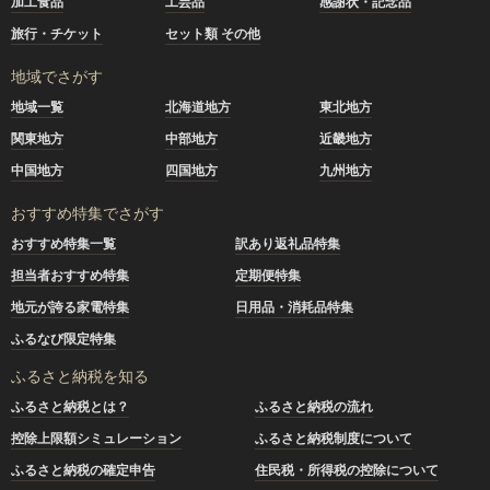
加工食品
工芸品
感謝状・記念品
旅行・チケット
セット類 その他
地域でさがす
地域一覧
北海道地方
東北地方
関東地方
中部地方
近畿地方
中国地方
四国地方
九州地方
おすすめ特集でさがす
おすすめ特集一覧
訳あり返礼品特集
担当者おすすめ特集
定期便特集
地元が誇る家電特集
日用品・消耗品特集
ふるなび限定特集
ふるさと納税を知る
ふるさと納税とは？
ふるさと納税の流れ
控除上限額シミュレーション
ふるさと納税制度について
ふるさと納税の確定申告
住民税・所得税の控除について