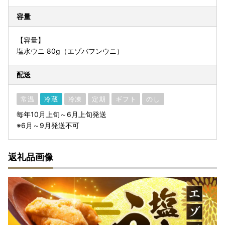
容量
【容量】
塩水ウニ 80g（エゾバフンウニ）
配送
常温
冷蔵
冷凍
定期
ギフト
のし
毎年10月上旬～6月上旬発送
※6月～9月発送不可
返礼品画像