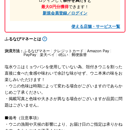
ログインして
条件を満たすと
最大0円分獲得
できます！
新規会員登録／ログイン
使える店舗・サービス一覧
ふるなびマネーとは
決済方法：
ふるなびマネー
クレジットカード
Amazon Pay
PayPay
楽天ペイ
d払い
郵便振替
塩水ウニはミョウバンを使用していない為、殻付きウニを割った
直後に食べた食感や味わいで余計な味がせず、ウニ本来の味をお
楽しみいただけます！
・ウニの色味は時期によって変わる場合がございますのであらか
じめご了承ください。
・掲載写真と色味や大きさが異なる場合がございますが品質に問
題はございません。
■備考（注意事項）
・ウニの漁期や天候の影響により、お届け日のご指定は承りかね