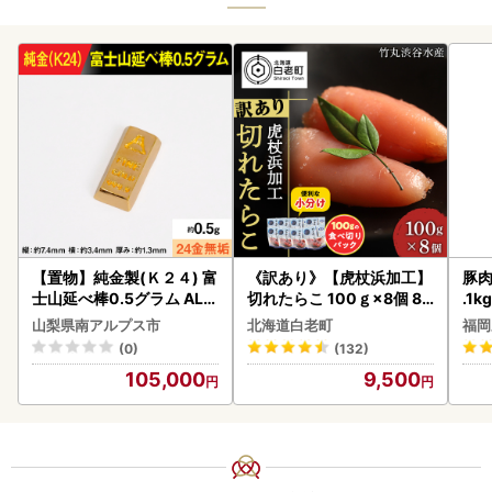
【置物】純金製(Ｋ２４) 富
《訳あり》【虎杖浜加工】
豚肉
士山延べ棒0.5グラム ALP
切れたらこ 100ｇ×8個 80
.1k
BK181
0g AK081
山梨県南アルプス市
北海道白老町
福岡
(0)
(132)
105,000
9,500