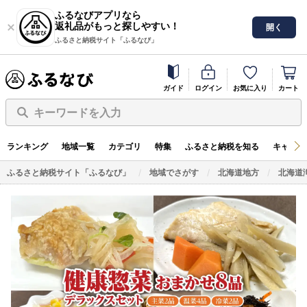
ふるなびアプリなら
返礼品がもっと探しやすい！
開く
ふるさと納税サイト「ふるなび」
ガイド
ログイン
お気に入り
カート
キーワードを入力
ランキング
地域一覧
カテゴリ
特集
ふるさと納税を知る
キャンペ
ふるさと納税サイト「ふるなび」
地域でさがす
北海道地方
北海道