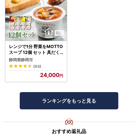
レンジで1分 野菜をMOTTO
スープ 12個 セット 具だく
さんスープ 朝食 惣菜 国産
静岡県静岡市
野菜 常温保存
(53)
24,000
ランキングをもっと見る
おすすめ返礼品