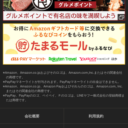
Amazon、Amazon.co.jpおよびそのロゴは、Amazon.com,Inc.またはその関連会社
の商標です。
PayPayマネーライトが付与されます。PayPayマネーライトの出金はできません。
Amazon、Amazon.co.jp、Amazon Payおよびそれらのロゴは、Amazon.com, Inc.
またはその関連会社の商標です。
PayPay、PayPayのロゴ、ペイペイ、Ｐのロゴは、LINEヤフー株式会社の登録商標ま
たは商標です。
会社概要
利用規約