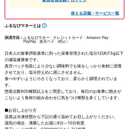
使える店舗・サービス一覧
ふるなびマネーとは
決済方法：
ふるなびマネー
クレジットカード
Amazon Pay
PayPay
楽天ペイ
d払い
日本人の食事摂取基準に則った栄養管理された塩分1日約7.5g以下
の減塩健康食です。
真空パック包装により少ない調味料でも味をしっかり食材に浸透
させており、塩分控えめに感じさせません。
食べやすいように小さくなっており、柔らかく調理されていま
す。
惣菜点数600種類以上をご用意しており、毎日のお食事に飽きが
こないよう食材の組み合わせに気をつけ種類を多くしています。
■お召し上がり方
温菜は冷凍状態から下記の通り温めてお召し上がりください。
湯煎の場合、沸騰したお湯に8分～10分程度