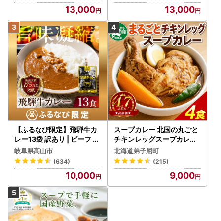
13,000
13,000
【ふるなび限定】飛騨牛カ
スープカレー 北国の丸ごと
レー13袋 訳あり | ビーフ レ
チキンレッグスープカレー
トルト 訳あり DC006-CP
4個 3739
岐阜県高山市
北海道弟子屈町
01 FN-Limited-VO
(634)
(215)
10,000
9,000