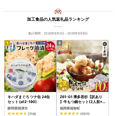
加工食品の人気返礼品ランキング
集計期間：2026年8月2日～2026年8月8日
キハダまぐろ ツナ缶 24缶
Z61-01 博多若杉【訳あり
セット (a12-190)
】牛もつ鍋セット(2人前×5
) 10人前 もつ鍋
静岡県焼津市
福岡県福智町
(714)
(1511)