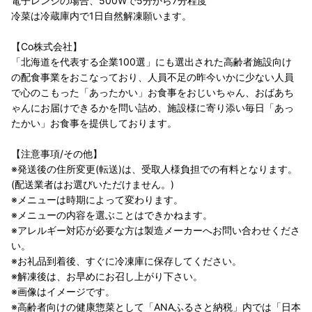
電子レンジの場合、500Wで5分から7分程度
冷菜は冷蔵庫内で1日自然解凍願います。
【Co株式会社】
「北海道を代表する企業100選」にも選出された高齢者施設向け
の配食事業をおこなっており、人員不足の昨今いかに少ない人員
で心のこもった「あったかい」お食事をおじいちゃん、おばあち
ゃんにお届けできるかを問い詰め、施設様に寄り添い毎日「あっ
たかい」お食事を提供しております。
【注意事項/その他】
※発送後の住所変更(転送)は、受取人様負担での有料となります。
(配送業者はお選びいただけません。)
※メニューは時期によって変わります。
※メニューの内容を選ぶことはできかねます。
※アレルギー対応が必要な方は製造メーカーへお問い合わせくださ
い。
※お礼品到着後、すぐに冷凍庫に保存してください。
※解凍後は、お早めにお召し上がり下さい。
※画像はイメージです。
※高齢者向けの健康惣菜として「ANAふるさと納税」内では「日本