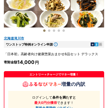
北海道滝川市
ワンストップ特例オンライン申請
e
ま
自
「日本初」高齢者向け健康惣菜おまかせ8品セット デラックス
14,000
寄附金額
エントリー＋チャージでマネー増量！
増量の内訳
ログインして
条件を満たすと
最大0円分獲得
できます！
新規会員登録／ログイン