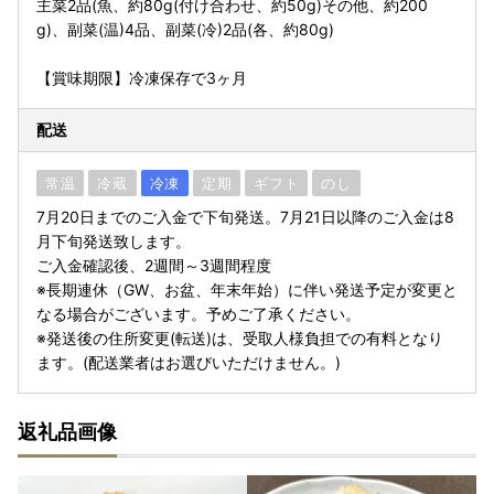
主菜2品(魚、約80g(付け合わせ、約50g)その他、約200
g)、副菜(温)4品、副菜(冷)2品(各、約80g)
【賞味期限】冷凍保存で3ヶ月
配送
常温
冷蔵
冷凍
定期
ギフト
のし
7月20日までのご入金で下旬発送。7月21日以降のご入金は8
月下旬発送致します。
ご入金確認後、2週間～3週間程度
※長期連休（GW、お盆、年末年始）に伴い発送予定が変更と
なる場合がございます。予めご了承ください。
※発送後の住所変更(転送)は、受取人様負担での有料となり
ます。(配送業者はお選びいただけません。)
返礼品画像