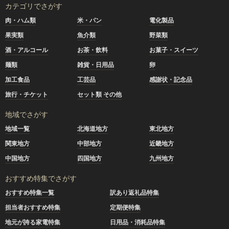
カテゴリでさがす
肉・ハム類
米・パン
電化製品
果実類
魚介類
野菜類
酒・アルコール
お茶・飲料
お菓子・スイーツ
麺類
雑貨・日用品
卵
加工食品
工芸品
感謝状・記念品
旅行・チケット
セット類 その他
地域でさがす
地域一覧
北海道地方
東北地方
関東地方
中部地方
近畿地方
中国地方
四国地方
九州地方
おすすめ特集でさがす
おすすめ特集一覧
訳あり返礼品特集
担当者おすすめ特集
定期便特集
地元が誇る家電特集
日用品・消耗品特集