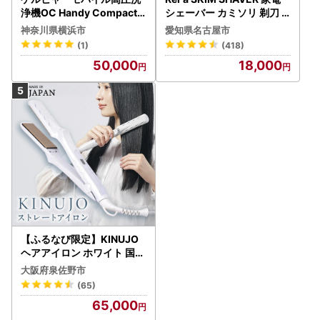
浄機OC Handy Compact
シェーバー カミソリ 剃刀
（ハンディエア） APV000
シェーバー
神奈川県横浜市
愛知県名古屋市
7
(1)
(418)
50,000
18,000
【ふるなび限定】KINUJO
ヘアアイロン ホワイト 国内
製造 FN-Limited-PR
大阪府泉佐野市
(65)
65,000