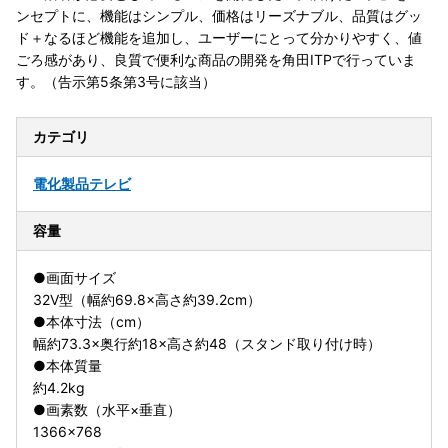
ンセプトに、機能はシンプル、価格はリーズナブル、品質はグッ
ド＋なるほど機能を追加し、ユーザーにとって分かりやすく、値
ごろ感があり、良質で便利な商品の開発を角田ITPで行っていま
す。（告示第5条第3号に該当）
カテゴリ
電化製品
テレビ
容量
●画面サイズ
32V型（幅約69.8×高さ約39.2cm）
●本体寸法（cm）
幅約73.3×奥行約18×高さ約48（スタンド取り付け時）
●本体質量
約4.2kg
●画素数（水平×垂直）
1366×768