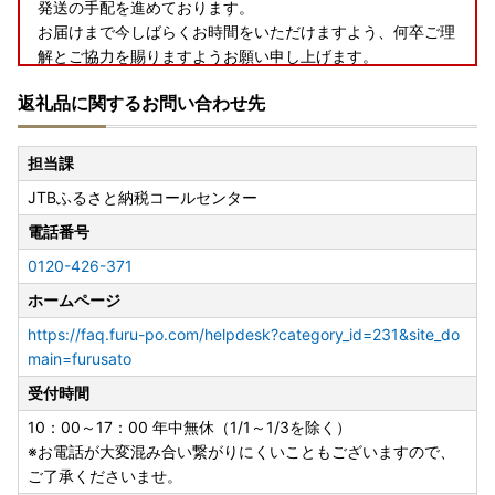
発送の手配を進めております。
お届けまで今しばらくお時間をいただけますよう、何卒ご理
解とご協力を賜りますようお願い申し上げます。
返礼品に関するお問い合わせ先
◆お礼の品配送について◆
担当課
早期納品や納期日指定、数か月先の納品希望等のご要望はお
JTBふるさと納税コールセンター
受けできません。
お届けまでに２～４か月かかる場合がございます。
電話番号
※配送に関するお問い合わせ（ご不在日や長期不在のご予定
0120-426-371
がある場合）は、ご寄附後に下記問い合わせフォームまたは
JTBふるさと納税コールセンターまでお電話にてご連絡いた
ホームページ
だけますようお願いいたします。
https://faq.furu-po.com/helpdesk?category_id=231&site_do
（ご希望にそえない場合はご了承くださいませ）
main=furusato
受付時間
◆アイリスオーヤマ製品について◆
※「組み立て不要」の記載がないものは、お客様組み立てと
10：00～17：00 年中無休（1/1～1/3を除く）
なっております。（工具は入っておりません）
※お電話が大変混み合い繋がりにくいこともございますので、
※メーカー保証は、アイリスオーヤマの規定に準じます。
ご了承くださいませ。
（詳細はアイリスオーヤマ公式HP内「お客様サポート・お