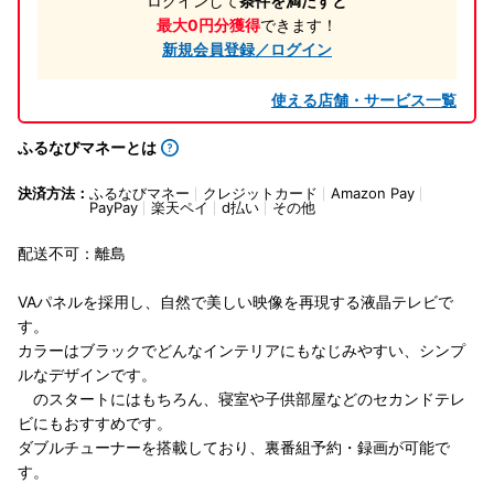
ログインして
条件を満たすと
最大0円分獲得
できます！
新規会員登録／ログイン
使える店舗・サービス一覧
ふるなびマネーとは
決済方法：
ふるなびマネー
クレジットカード
Amazon Pay
PayPay
楽天ペイ
d払い
その他
配送不可：離島
VAパネルを採用し、自然で美しい映像を再現する液晶テレビで
す。
カラーはブラックでどんなインテリアにもなじみやすい、シンプ
ルなデザインです。
のスタートにはもちろん、寝室や子供部屋などのセカンドテレ
ビにもおすすめです。
ダブルチューナーを搭載しており、裏番組予約・録画が可能で
す。