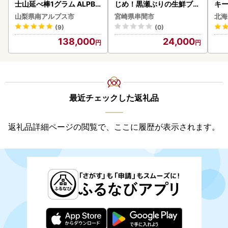
士山延べ棒1グラム ALPBK
じめ！黒瀬ぶりの生鮮ブリ
キ
180
ロイン2節（1.0kg前後）_
ズ 
山梨県南アルプス市
宮崎県串間市
北海
K001-012-2609
0
(9)
(0)
138,000
24,000
最近チェックした返礼品
返礼品詳細ページの閲覧で、ここに履歴が表示されます。