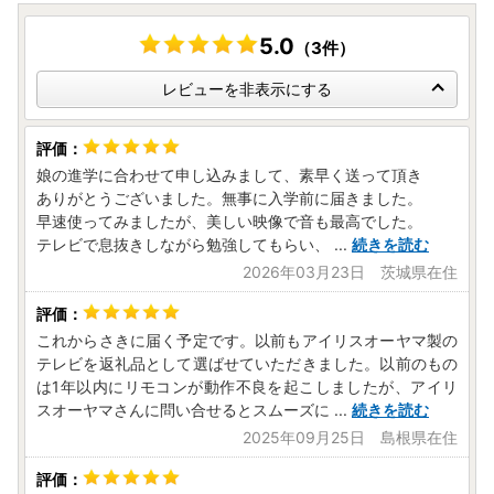
営業時間：10：00～17：00（1/1～1/3を除く）
商品不具合などのお問い合わせも、こちらのお問い合わせ先
5.0
（3件）
までご連絡をお願い致します。
レビューへの書き込みでは対応できませんのでご了承願いま
レビューを非表示にする
す
娘の進学に合わせて申し込みまして、素早く送って頂き
ありがとうございました。無事に入学前に届きました。
早速使ってみましたが、美しい映像で音も最高でした。
テレビで息抜きしながら勉強してもらい、
...
続きを読む
2026年03月23日 茨城県在住
これからさきに届く予定です。以前もアイリスオーヤマ製の
テレビを返礼品として選ばせていただきました。以前のもの
は1年以内にリモコンが動作不良を起こしましたが、アイリ
スオーヤマさんに問い合せるとスムーズに
...
続きを読む
2025年09月25日 島根県在住