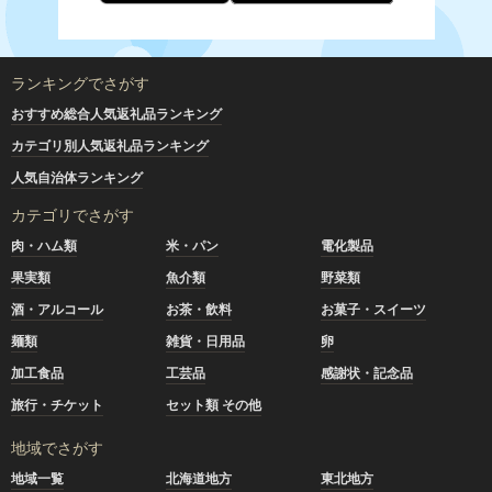
ランキングでさがす
おすすめ総合人気返礼品ランキング
カテゴリ別人気返礼品ランキング
人気自治体ランキング
カテゴリでさがす
肉・ハム類
米・パン
電化製品
果実類
魚介類
野菜類
酒・アルコール
お茶・飲料
お菓子・スイーツ
麺類
雑貨・日用品
卵
加工食品
工芸品
感謝状・記念品
旅行・チケット
セット類 その他
地域でさがす
地域一覧
北海道地方
東北地方