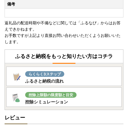
備考
問合せ」で検索ください）
※ふるさと納税では領収証がございませんので、寄附受領証
明書を保管ください。
返礼品の配送時期や不備などに関しては「ふるなび」からはお答
※保証期間の開始日は、返礼品のお届け日から対象といたし
えできかねます。
ます。
お手数ですが上記より直接お問い合わせいただくようお願いいた
※保証適用外品もありますことご承知おきください。
します。
※未開封・未使用であっても、メーカー保証の期間は変わり
ません
ふるさと納税をもっと知りたい方はコチラ
保証期間内に故障や不具合が生じた場合は、保証規定にした
がって修理や交換等の方法でご対応となりますので、アイリ
スオーヤマ公式HP内「お客様サポート・お問合せ」或いは
らくらく3ステップ
同梱されている保証書に記載の連絡先までお問い合わせくだ
ふるさと納税の流れ
さい。
～問い合わせについて～
控除上限額の限度額と目安
控除シミュレーション
JTBふるさと納税コールセンター
TEL：0120-426-371
レビュー
お問い合わせフォーム：https://faq.furu-po.com/helpdes
k?category_id=231&site_domain=furusato