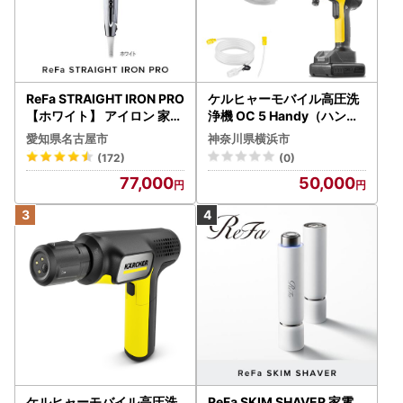
ReFa STRAIGHT IRON PRO
ケルヒャーモバイル高圧洗
【ホワイト】 アイロン 家電
浄機 OC 5 Handy（ハンデ
美容 リファ アイロン
ィジェット） APV0006
愛知県名古屋市
神奈川県横浜市
(172)
(0)
77,000
50,000
ケルヒャーモバイル高圧洗
ReFa SKIM SHAVER 家電