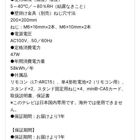
5～40℃／～80％RH（結露なきこと）
●壁掛け金具（別売）ねじ穴寸法
200×200mm
ねじ：M6×16mm×2本、M6×10mm×2本
●電源電圧
AC100V、50／60Hz
●定格消費電力
47W
●年間消費電力量
58kWh／年
●付属品
リモコン（LT-ARC15）、単4形乾電池×2（リモコン用）、
スタンド×2、スタンド固定用ねじ×4、miniB-CASカード、
取扱説明書、保証書
※このテレビは日本国内専用です。海外では使用できませ
ん。
●保証期間：お届けより1年
【保証期間】
●保証期間：お届けより1年