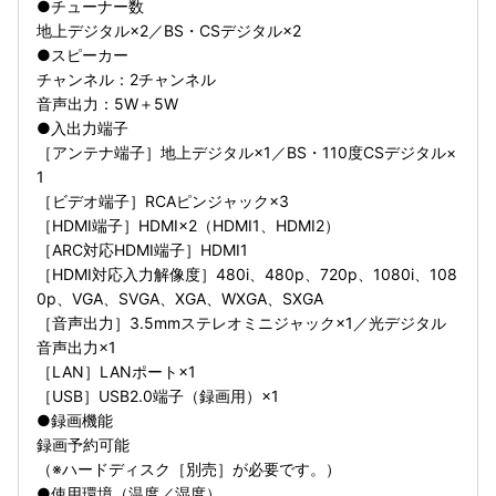
●チューナー数
地上デジタル×2／BS・CSデジタル×2
●スピーカー
チャンネル：2チャンネル
音声出力：5W＋5W
●入出力端子
［アンテナ端子］地上デジタル×1／BS・110度CSデジタル×
1
［ビデオ端子］RCAピンジャック×3
［HDMI端子］HDMI×2（HDMI1、HDMI2）
［ARC対応HDMI端子］HDMI1
［HDMI対応入力解像度］480i、480p、720p、1080i、108
0p、VGA、SVGA、XGA、WXGA、SXGA
［音声出力］3.5mmステレオミニジャック×1／光デジタル
音声出力×1
［LAN］LANポート×1
［USB］USB2.0端子（録画用）×1
●録画機能
録画予約可能
（※ハードディスク［別売］が必要です。）
●使用環境（温度／湿度）