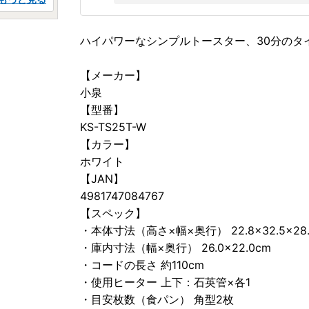
ハイパワーなシンプルトースター、30分のタ
【メーカー】
小泉
【型番】
KS-TS25T-W
【カラー】
ホワイト
【JAN】
4981747084767
【スペック】
・本体寸法（高さ×幅×奥行） 22.8×32.5×28.
・庫内寸法（幅×奥行） 26.0×22.0cm
・コードの長さ 約110cm
・使用ヒーター 上下：石英管×各1
・目安枚数（食パン） 角型2枚