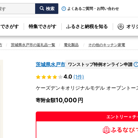
よくあるご質問・お問い合わせ
リでさがす
特集でさがす
ふるさと納税を知る
オリ
方
茨城県水戸市の返礼品一覧
電化製品
その他のキッチン家電
茨城県水戸市
ワンストップ特例オンライン申請
4.0
(1件)
ケーズデンキオリジナルモデル オーブントースター K
10,000
寄附金額
エントリー＋チ