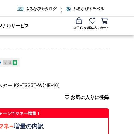
ふるなびカタログ
ふるなびトラベル
ジナルサービス
ログイン
お気に入り
カート
e
ま
自
S-TS25T-W(NE-16)
お気に入りに登録
ャージでマネー増量！
増量の内訳