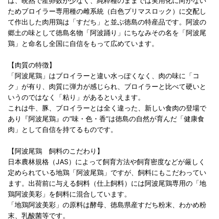
は、晩熟で産卵数が少なく、純粋種のままでは実用化に向かない
ためブロイラー専用種の雌系統（白色プリマスロック）に交配し
て作出した肉用鶏は「すだち」と並ぶ徳島の特産品です。阿波の
郷土の味として徳島名物「阿波踊り」にちなみその名を「阿波尾
鶏」と命名し全国に自信をもって広めています。
【肉質の特徴】
「阿波尾鶏」はブロイラーと違い水っぽくなく、肉の味に「コ
ク」が有り、肉質に弾力が感じられ、ブロイラーと比べて硬いと
いうのではなく「粘り」があるといえます。
これは牛、豚、ブロイラーとは全く違った、新しい食肉の登場で
あり『阿波尾鶏』の”味・色・香”は徳島の自然が育んだ「健康食
肉」として自信を持てるものです。
【阿波尾鶏 飼料のこだわり】
日本農林規格（JAS）によって飼育方法や飼育密度などが厳しく
定められている地鶏「阿波尾鶏」ですが、飼料にもこだわってい
ます。出荷前に与える飼料（仕上飼料）には阿波尾鶏専用の「地
鶏阿波美彩」を飼料に混合しています。
「地鶏阿波美彩」の原料は酵母、徳島県産すだち粉末、わかめ粉
末、乳酸菌等です。