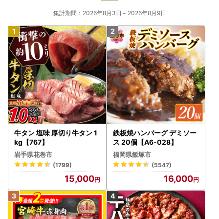
集計期間：2026年8月3日～2026年8月9日
牛タン 塩味 厚切り牛タン 1
鉄板焼ハンバーグ デミソー
kg【767】
ス 20個【A6-028】
岩手県花巻市
福岡県飯塚市
(1799)
(5547)
15,000
16,000