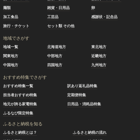
麺類
雑貨・日用品
卵
加工食品
工芸品
感謝状・記念品
旅行・チケット
セット類 その他
地域でさがす
地域一覧
北海道地方
東北地方
関東地方
中部地方
近畿地方
中国地方
四国地方
九州地方
おすすめ特集でさがす
おすすめ特集一覧
訳あり返礼品特集
担当者おすすめ特集
定期便特集
地元が誇る家電特集
日用品・消耗品特集
ふるなび限定特集
ふるさと納税を知る
ふるさと納税とは？
ふるさと納税の流れ