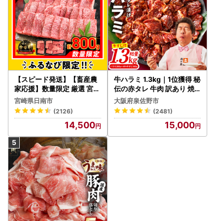
【スピード発送】【畜産農
牛ハラミ 1.3kg｜1位獲得 秘
家応援】数量限定 厳選 宮崎
伝の赤タレ 牛肉 訳あり 焼
牛 赤身 焼肉 計800g FN-Li
肉 BBQ
宮崎県日南市
大阪府泉佐野市
mited-PR_BDV5-26-2W
(2126)
(2481)
14,500
15,000