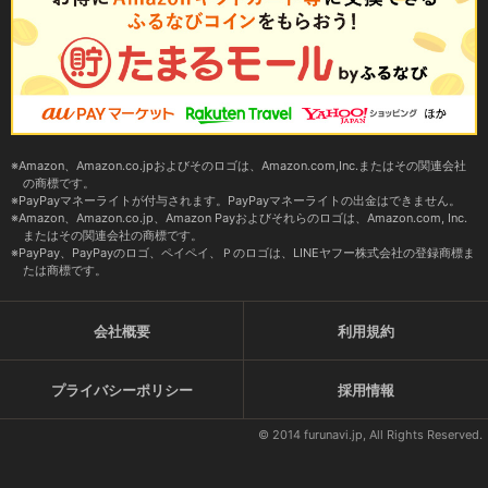
Amazon、Amazon.co.jpおよびそのロゴは、Amazon.com,Inc.またはその関連会社
の商標です。
PayPayマネーライトが付与されます。PayPayマネーライトの出金はできません。
Amazon、Amazon.co.jp、Amazon Payおよびそれらのロゴは、Amazon.com, Inc.
またはその関連会社の商標です。
PayPay、PayPayのロゴ、ペイペイ、Ｐのロゴは、LINEヤフー株式会社の登録商標ま
たは商標です。
会社概要
利用規約
プライバシーポリシー
採用情報
© 2014 furunavi.jp, All Rights Reserved.