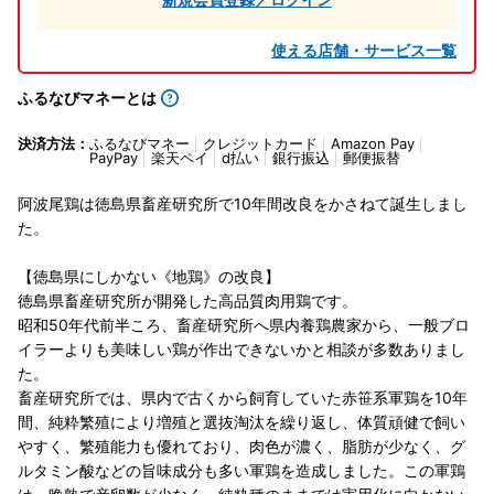
使える店舗・サービス一覧
ふるなびマネーとは
決済方法：
ふるなびマネー
クレジットカード
Amazon Pay
PayPay
楽天ペイ
d払い
銀行振込
郵便振替
阿波尾鶏は徳島県畜産研究所で10年間改良をかさねて誕生しまし
た。
【徳島県にしかない《地鶏》の改良】
徳島県畜産研究所が開発した高品質肉用鶏です。
昭和50年代前半ころ、畜産研究所へ県内養鶏農家から、一般ブロ
イラーよりも美味しい鶏が作出できないかと相談が多数ありまし
た。
畜産研究所では、県内で古くから飼育していた赤笹系軍鶏を10年
間、純粋繁殖により増殖と選抜淘汰を繰り返し、体質頑健で飼い
やすく、繁殖能力も優れており、肉色が濃く、脂肪が少なく、グ
ルタミン酸などの旨味成分も多い軍鶏を造成しました。この軍鶏