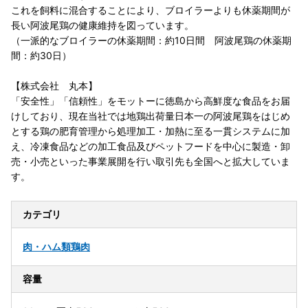
これを飼料に混合することにより、ブロイラーよりも休薬期間が
長い阿波尾鶏の健康維持を図っています。
（一派的なブロイラーの休薬期間：約10日間 阿波尾鶏の休薬期
間：約30日）
【株式会社 丸本】
「安全性」「信頼性」をモットーに徳島から高鮮度な食品をお届
けしており、現在当社では地鶏出荷量日本一の阿波尾鶏をはじめ
とする鶏の肥育管理から処理加工・加熱に至る一貫システムに加
え、冷凍食品などの加工食品及びペットフードを中心に製造・卸
売・小売といった事業展開を行い取引先も全国へと拡大していま
す。
カテゴリ
肉・ハム類
鶏肉
容量