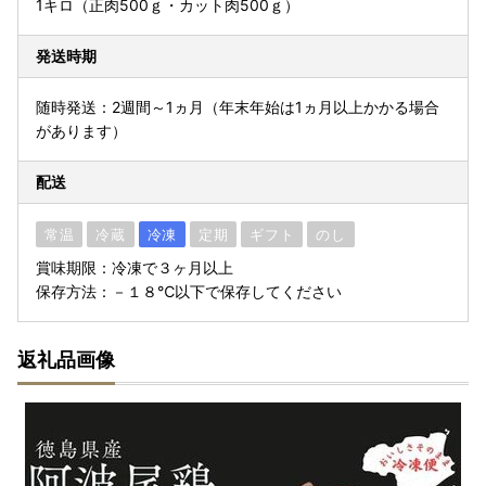
1キロ（正肉500ｇ・カット肉500ｇ）
発送時期
随時発送：2週間～1ヵ月（年末年始は1ヵ月以上かかる場合
があります）
配送
常温
冷蔵
冷凍
定期
ギフト
のし
賞味期限：冷凍で３ヶ月以上
保存方法：－１８℃以下で保存してください
返礼品画像