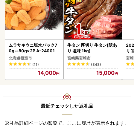
ムラサキウニ塩水パック7
牛タン 厚切り 牛タン[訳あ
20
0g～80g×2P A-24001
り 塩味 1kg]
り 
C32
北海道根室市
宮崎県宮崎市
宮崎
(11)
(348)
14,000
15,000
最近チェックした返礼品
返礼品詳細ページの閲覧で、ここに履歴が表示されます。