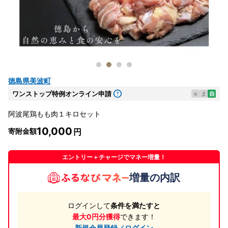
徳島県美波町
ワンストップ特例オンライン申請
e
ま
自
阿波尾鶏もも肉１キロセット
10,000
寄附金額
エントリー＋チャージでマネー増量！
増量の内訳
ログインして
条件を満たすと
最大0円分獲得
できます！
新規会員登録／ログイン