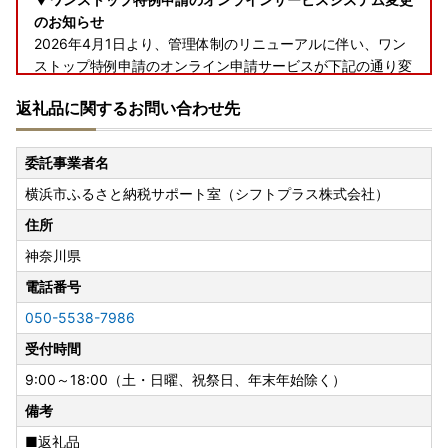
のお知らせ
2026年4月1日より、管理体制のリニューアルに伴い、ワン
ストップ特例申請のオンライン申請サービスが下記の通り変
更となりました。
返礼品に関するお問い合わせ先
【変更前】自治体マイページ
【変更後】ふるまど
委託事業者名
横浜市ふるさと納税サポート室（シフトプラス株式会社）
つきましては、オンラインでのワンストップ特例申請をご希
望の方は、下記をご確認ください。
住所
神奈川県
【ふるまどについて】
「ふるまど」では、複数回の寄附や複数自治体様へのワンス
電話番号
トップ特例申請をまとめて行うことができます。
050-5538-7986
ぜひ会員登録の上ご活用くださいませ。
受付時間
下記リンクよりオンライン申請サービス「ふるまど」をご利
用いただけます。
9:00～18:00（土・日曜、祝祭日、年末年始除く）
備考
【ふるまどリンク】
https://furumado.jp/
■返礼品