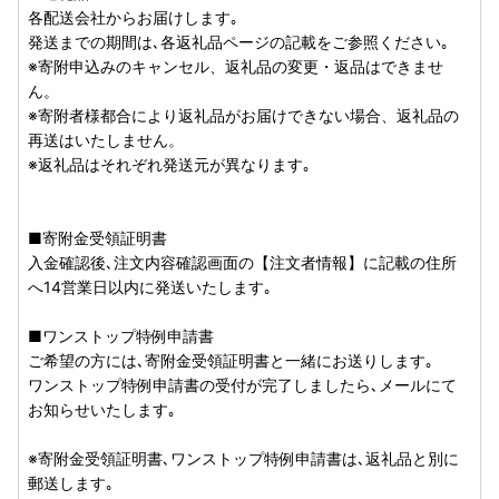
各配送会社からお届けします｡
【ご利用手順】
発送までの期間は､各返礼品ページの記載をご参照ください｡
---------------------------
※寄附申込みのキャンセル、返礼品の変更・返品はできませ
1.公的個人認証アプリ「IAM（アイアム）」をインストール
ん。
2.「ふるまど」に新規アカウント登録
※寄附者様都合により返礼品がお届けできない場合、返礼品の
3.寄附情報を登録
再送はいたしません。
4.ワンストップ特例申請を実施
※返礼品はそれぞれ発送元が異なります｡
※複数の寄附登録後は、まとめてワンストップ特例申請が可
能です。
5.マイナンバーカードで暗証番号を入力
■寄附金受領証明書
6.申請完了
入金確認後､注文内容確認画面の【注文者情報】に記載の住所
-----------------------------------------
へ14営業日以内に発送いたします｡
なお、4月1日以前に「自治体マイページ」にて申請を完了さ
れている場合、現在は同マイページ上で申請状況をご確認い
■ワンストップ特例申請書
ただけない状態となっております。
ご希望の方には､寄附金受領証明書と一緒にお送りします｡
ご不便をおかけしておりますこと、誠に申し訳ございませ
ワンストップ特例申請書の受付が完了しましたら､メールにて
ん。
お知らせいたします｡
申請がお済みの方につきましては、申請時に申請完了メール
※寄附金受領証明書､ワンストップ特例申請書は､返礼品と別に
が送信されておりますので、そちらにて受付完了をご確認い
郵送します｡