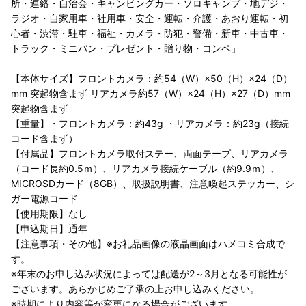
所・連絡・自治会・キャンピングカー・ソロキャンプ・地デジ・
ラジオ・自家用車・社用車・安全・運転・介護・あおり運転・初
心者・渋滞・駐車・福祉・カメラ・防犯・警備・新車・中古車・
トラック・ミニバン・プレゼント・贈り物・コンペ」
【本体サイズ】フロントカメラ：約54（W）×50（H）×24（D）
mm 突起物含まず リアカメラ約57（W）×24（H）×27（D）mm
突起物含まず
【重量】・フロントカメラ：約43g ・リアカメラ：約23g（接続
コード含まず）
【付属品】フロントカメラ取付ステー、両面テープ、リアカメラ
（コード長約0.5ｍ）、リアカメラ接続ケーブル（約9.9ｍ）、
MICROSDカード（8GB）、取扱説明書、注意喚起ステッカー、シ
ガー電源コード
【使用期限】なし
【申込期日】通年
【注意事項・その他】※お礼品画像の液晶画面はハメコミ合成で
す。
※年末のお申し込み状況によっては配送が2～3月となる可能性が
ございます。あらかじめご了承の上お申し込みください。
※時期により内容等が変更になる場合がございます。