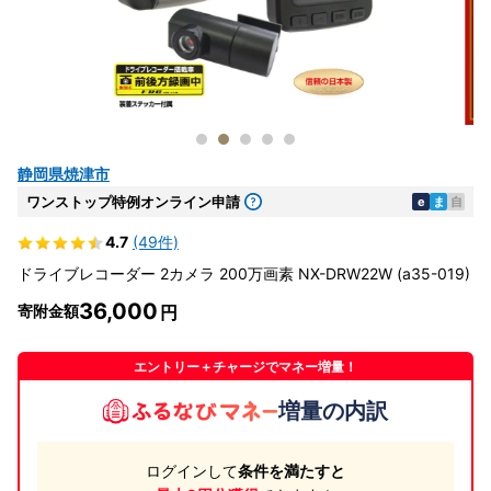
静岡県焼津市
ワンストップ特例オンライン申請
e
ま
自
4.7
(49件)
ドライブレコーダー 2カメラ 200万画素 NX-DRW22W (a35-019)
36,000
寄附金額
エントリー＋チャージでマネー増量！
増量の内訳
ログインして
条件を満たすと