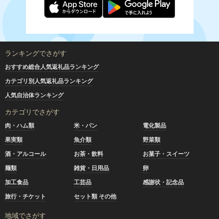
ランキングでさがす
おすすめ総合人気返礼品ランキング
カテゴリ別人気返礼品ランキング
人気自治体ランキング
カテゴリでさがす
肉・ハム類
米・パン
電化製品
果実類
魚介類
野菜類
酒・アルコール
お茶・飲料
お菓子・スイーツ
麺類
雑貨・日用品
卵
加工食品
工芸品
感謝状・記念品
旅行・チケット
セット類 その他
地域でさがす