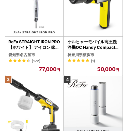
ReFa STRAIGHT IRON PRO
ケルヒャーモバイル高圧洗
【ホワイト】 アイロン 家電
浄機OC Handy Compact
美容 リファ アイロン
（ハンディエア） APV000
愛知県名古屋市
神奈川県横浜市
7
(172)
(1)
77,000
50,000