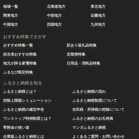
地域一覧
北海道地方
東北地方
関東地方
中部地方
近畿地方
中国地方
四国地方
九州地方
おすすめ特集でさがす
おすすめ特集一覧
訳あり返礼品特集
担当者おすすめ特集
定期便特集
地元が誇る家電特集
日用品・消耗品特集
ふるなび限定特集
ふるさと納税を知る
ふるさと納税とは？
ふるさと納税の流れ
控除上限額シミュレーション
ふるさと納税制度について
ふるさと納税の確定申告
住民税・所得税の控除について
ワンストップ特例制度とは？
ふるさと納税のお礼特典
寄附金の使い道
マンガふるさと納税
企業版ふるさと納税とは
よくあるご質問・お問い合わせ