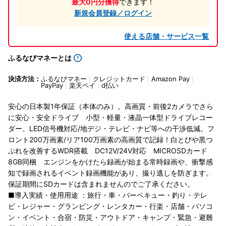
最大0円分獲得
できます！
新規会員登録／ログイン
使える店舗・サービス一覧
ふるなびマネーとは
決済方法：
ふるなびマネー
クレジットカード
Amazon Pay
PayPay
楽天ペイ
d払い
安心の日本製1年保証（本体のみ）。高画質・前後2カメラでさら
に安心・安全ドライブ 小型・軽量・液晶一体型ドライブレコー
ダー。LED信号機対応/地デジ・テレビ・ナビ等への干渉低減。フ
ロント200万画素/リア100万画素の高画質で記録！白とびや黒つ
ぶれを改善するWDR搭載 DC12V/24V対応 MICROSDカード
8GB同梱 エンジンをかけたら録画が始まる常時録画や、衝撃感
知で録画されるイベント録画機能があり、撮り逃しを防ぎます。
保証期間にSDカードは含まれませんのでご了承ください。
■導入実績・使用用途 ：旅行・車・バーベキュー・釣り・テレ
ビ・レジャー・グランピング・レンタカー・行楽・店舗・パソコ
ン・イベント・合宿・防災・アウトドア・キャンプ・緊急・避難