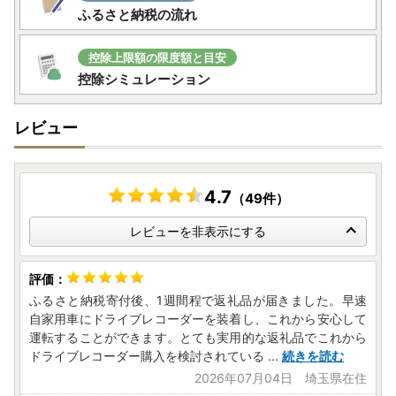
ふるさと納税の流れ
能性がございます。
ご迷惑をおかけする場合があると思いますが、ご理解を賜
りますようお願いいたします。
控除上限額の限度額と目安
控除シミュレーション
※ふるさと納税サイトを騙る詐欺サイトが増えており、焼津
市のお礼品を表示している詐欺サイトも確認されています。
レビュー
お礼品の寄付金額を割引や値引き等することはありませ
ん。少しでも怪しいと感じたらお電話ください。
(焼津市ふるさと納税課：054-626-9406)
4.7
（49件）
レビューを非表示にする
ふるさと納税寄付後、1週間程で返礼品が届きました。早速
自家用車にドライブレコーダーを装着し、これから安心して
運転することができます。とても実用的な返礼品でこれから
ドライブレコーダー購入を検討されている
...
続きを読む
2026年07月04日 埼玉県在住