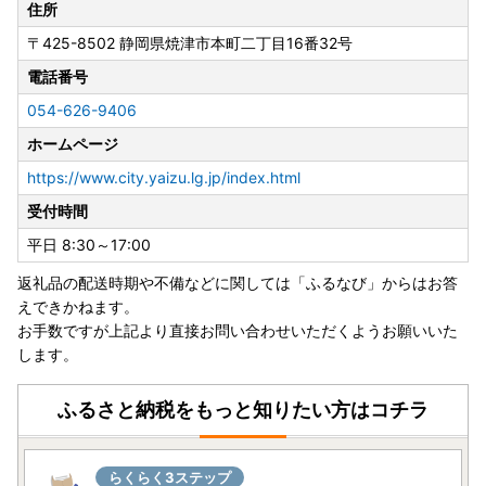
焼津市長 中野 弘道
住所
〒425-8502
静岡県焼津市本町二丁目16番32号
■
ワンストップ特例申請が完全ペーパーレス！！申請アプリ
「IAM」新登場！
電話番号
ふるさと納税をいただいた皆様のご負担を軽減するために、
054-626-9406
焼津市ではスマートフォンのみで完結できるアプリ「IAM」
ホームページ
が誕生いたしました。
※申請には「マイナンバーカード」が必要です
https://www.city.yaizu.lg.jp/index.html
※App Store もしくは Google Play から「IAM（アイア
受付時間
ム）」アプリのダウンロードが必要です
平日 8:30～17:00
■天候状況や宅配業者の休業・営業時間短縮等にともなう影
返礼品の配送時期や不備などに関しては「ふるなび」からはお答
響について
えできかねます。
積雪等の天候状況や、年末年始における宅配業者の休業・営
お手数ですが上記より直接お問い合わせいただくようお願いいた
業時間短縮等の影響により、お礼品の配送に遅れが発生する
します。
可能性があります。
上記の事情によりお礼品の到着が遅延となる場合は、ご容赦
ふるさと納税をもっと知りたい方はコチラ
ください。
■お礼品配送の遅れについて
らくらく3ステップ
緊急事態宣言の影響によりお礼品の配送に遅れが生じる可