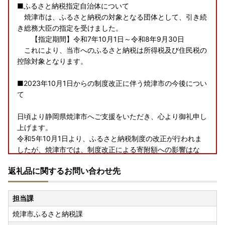
■ふるさと納税指定自治体について
焼津市は、ふるさと納税の対象となる団体として、引き続
き総務大臣の指定を受けました。
【指定期間】令和7年10月1日～令和8年9月30日
これにより、当市へのふるさと納税は所得税及び住民税の
控除対象となります。
■2023年10月1日からの制度改正に伴う焼津市の今後につい
て
日頃より静岡県焼津市へご支援をいただき、心より御礼申し
上げます。
令和5年10月1日より、ふるさと納税制度の改正が行われま
したが、焼津市では、制度改正による寄附額への影響はな
く、ご寄附をいただいた皆様に魅力ある返礼品を丁寧にお届
返礼品に関するお問い合わせ先
けすることを基本に、市内事業者ともども、今まで同様、適
正な運用に努めてまいる所存でございます。
引き続き、焼津市へのご支援を賜りますようお願い申し上げ
担当課
ます。
焼津市ふるさと納税課