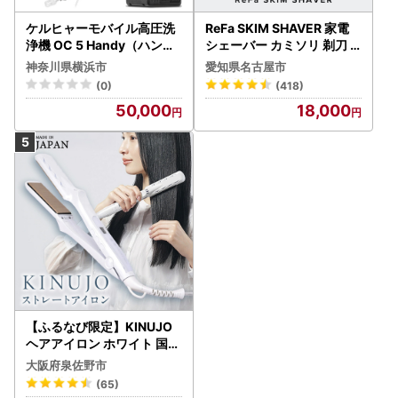
ケルヒャーモバイル高圧洗
ReFa SKIM SHAVER 家電
浄機 OC 5 Handy（ハンデ
シェーバー カミソリ 剃刀
ィジェット） APV0006
シェーバー
神奈川県横浜市
愛知県名古屋市
(0)
(418)
50,000
18,000
【ふるなび限定】KINUJO
ヘアアイロン ホワイト 国内
製造 FN-Limited-PR
大阪府泉佐野市
(65)