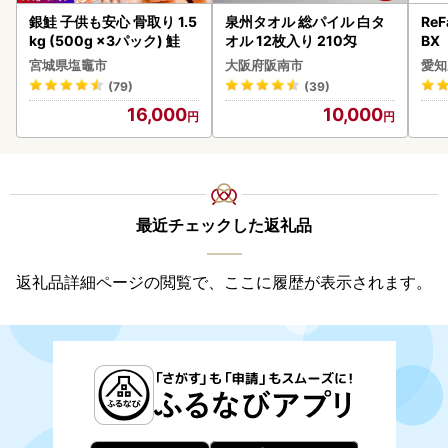
銀鮭 子供も安心 骨取り 1.5
泉州タオル 総パイル 白タ
ReF
kg (500g ×3パック) 鮭
オル 12枚入り 210匁
BX
ー 
宮城県塩竈市
大阪府阪南市
愛知
フ
(79)
(39)
16,000
10,000
最近チェックした返礼品
返礼品詳細ページの閲覧で、ここに履歴が表示されます。