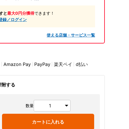
すと
最大0円分獲得
できます！
登録／ログイン
使える店舗・サービス一覧
Amazon Pay
PayPay
楽天ペイ
d払い
寄附する
数量
カートに入れる