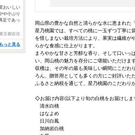
変おいしい
やや小ぶり
満足であっ
岡山県の豊かな自然と清らかな水に恵まれた
星乃桃園では、すべての桃に一玉ずつ丁寧に
 東京都在住
を惜しまない栽培方法により、果実は繊維が
もっと見る
らかな食感に仕上がります。
まろやかな甘さと芳醇な香り、そして口いっ
い、岡山桃の魅力を存分にご堪能いただけま
収穫は、その年の最も美味しい瞬間にこだわ
ろん、贈答用としても多くの方にご好評いた
ふるさと納税を通じて、星乃桃園のこだわり
◇お届け内容(以下より旬の白桃をお届けしま
清水白桃
はなよめ
日川白鳳
加納岩白桃