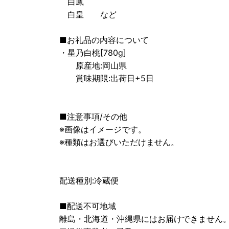
白鳳
白皇 など
■お礼品の内容について
・星乃白桃[780g]
原産地:岡山県
賞味期限:出荷日+5日
■注意事項/その他
※画像はイメージです。
※種類はお選びいただけません。
配送種別:冷蔵便
■配送不可地域
離島・北海道・沖縄県にはお届けできません