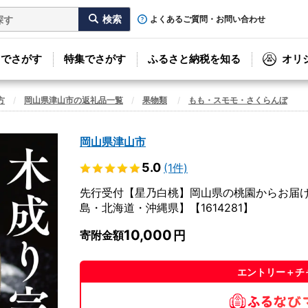
よくあるご質問・お問い合わせ
リでさがす
特集でさがす
ふるさと納税を知る
オリ
方
岡山県津山市の返礼品一覧
果物類
もも・スモモ・さくらんぼ
岡山県津山市
5.0
(1件)
先行受付【星乃白桃】岡山県の桃園からお届けす
島・北海道・沖縄県】【1614281】
10,000
寄附金額
エントリー＋チ