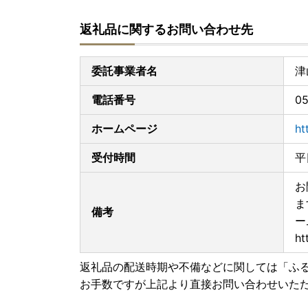
◆電子申請
返礼品に関するお問い合わせ先
【ふるさとPASS】ワンストップ特例制度の手続
https://www.furusato-pass.jp/static/about
上記URLに、電子申請についてご紹介しておりま
委託事業者名
津
(外部サイトへ遷移します。個人情報の保護は遷移
電話番号
05
◆送付先
〒708-8501
ホームページ
ht
岡山県津山市山北 663
津山市産業経済部みらい産業課
受付時間
平
お
ま
備考
ー
ht
返礼品の配送時期や不備などに関しては「ふ
お手数ですが上記より直接お問い合わせいた