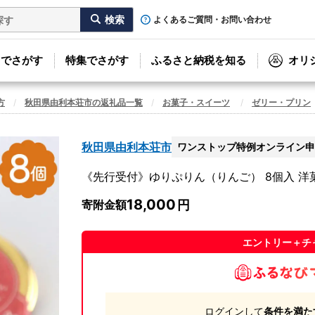
よくあるご質問・お問い合わせ
リでさがす
特集でさがす
ふるさと納税を知る
オリ
方
秋田県由利本荘市の返礼品一覧
お菓子・スイーツ
ゼリー・プリン
秋田県由利本荘市
ワンストップ特例オンライン申
《先行受付》ゆりぷりん（りんご） 8個入 洋
18,000
寄附金額
エントリー＋チ
ログインして
条件を満た