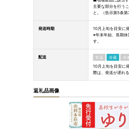
主要な部分を行う
と。（告示第5条第
発送時期
10月上旬を目安に発
※年末年始、長期休
す。
配送
常温
冷蔵
冷
10月上旬を目安に
際は、発送が遅れ
返礼品画像