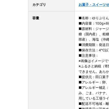
カテゴリ
お菓子・スイーツ
容量
■名称：ゆりぷり
■内容量：100g×8
■原材料：ジャー
糖（国内産）、粗
県産）、海塩（沖
■消費期限：発送日
■保存方法：4℃以
■注意事項：
※画像はイメージで
※ふるさと納税（寄
できません。あら
■提供元：田口菓
■アレルギー：卵
■アレルギー補足
み、ごま、バナナ
用している工場ラ
■配送不可地域：
■地場産品に該当す