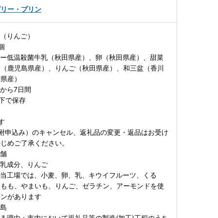
ゼリー・プリン
ん（りんご）
個
ジー低温殺菌牛乳（秋田県産）、卵（秋田県産）、甜菜
糖（鹿児島県産）、りんご（秋田県産）、和三盆（香川
縄県産）
から7日間
下で保存
す
附申込み）のキャンセル、返礼品の変更・返品はお受け
かじめご了承ください。
子舗
、乳成分、りんご
：当工場では、小麦、卵、乳、キウイフルーツ、くる
、もも、やまいも、りんご、ゼラチン、アーモンドを使
インがあります
離島
る理由：市内において返礼品等の製造(加工)工程のうち