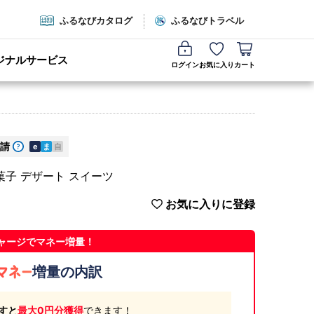
ふるなびカタログ
ふるなびトラベル
ジナルサービス
ログイン
お気に入り
カート
請
e
ま
自
菓子 デザート スイーツ
お気に入りに登録
ャージでマネー増量！
増量の内訳
すと
最大0円分獲得
できます！