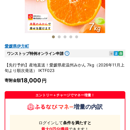
愛媛県伊方町
ワンストップ特例オンライン申請
e
ま
自
【先行予約】産地直送！愛媛県産温州みかん 7kg（2026年11月上
旬より順次発送） IKTF023
18,000
寄附金額
エントリー＋チャージでマネー増量！
増量の内訳
ログインして
条件を満たすと
最大0円分獲得
できます！