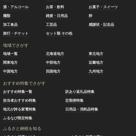
酒・アルコール
お茶・飲料
お菓子・スイーツ
麺類
雑貨・日用品
卵
加工食品
工芸品
感謝状・記念品
旅行・チケット
セット類 その他
地域でさがす
地域一覧
北海道地方
東北地方
関東地方
中部地方
近畿地方
中国地方
四国地方
九州地方
おすすめ特集でさがす
おすすめ特集一覧
訳あり返礼品特集
担当者おすすめ特集
定期便特集
地元が誇る家電特集
日用品・消耗品特集
ふるなび限定特集
ふるさと納税を知る