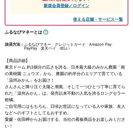
新規会員登録／ログイン
使える店舗・サービス一覧
ふるなびマネーとは
決済方法：
ふるなびマネー
クレジットカード
Amazon Pay
PayPay
楽天ペイ
d払い
【商品詳細】
東京ドーム 約3個分の広さを誇る、日本最大級のみかん農園「南
の果樹園 ニュウズ」から、農園の約半分のエリアで育てている
「温州みかん」をお届け！
さんさんと降り注ぐ太陽と潮風、そして一つひとつ丁寧に育てら
れた「温州みかん」は、発売以来不動の人気を誇るロングセラー
柑橘。
ご自宅用にはもちろん、日頃お世話になっている人や家族、友人
などへのギフトとしてもおすすめ。
愛媛・佐田岬からお届けする、当社の看板商品をお楽しみくださ
い！