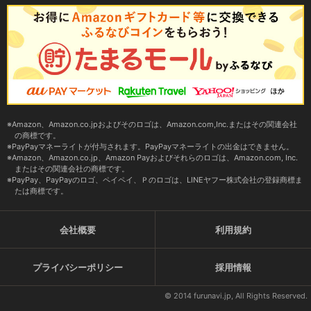
Amazon、Amazon.co.jpおよびそのロゴは、Amazon.com,Inc.またはその関連会社
の商標です。
PayPayマネーライトが付与されます。PayPayマネーライトの出金はできません。
Amazon、Amazon.co.jp、Amazon Payおよびそれらのロゴは、Amazon.com, Inc.
またはその関連会社の商標です。
PayPay、PayPayのロゴ、ペイペイ、Ｐのロゴは、LINEヤフー株式会社の登録商標ま
たは商標です。
会社概要
利用規約
プライバシーポリシー
採用情報
© 2014 furunavi.jp, All Rights Reserved.