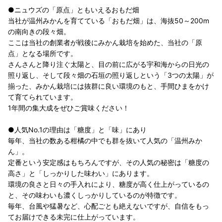
●ニュウズの「原点」ともいえるおもだ畑
当社が温州みかんを育てている「おもだ畑」は、海抜50～200m
の南向きの段々畑。
ここは当社の創業者が戦後にみかん栽培を始めた、当社の「原
点」となる場所です。
さんさんと降り注ぐ太陽と、目の前に広がる宇和海からの日光の
照り返し、そして段々畑の石垣の照り返しという「3つの太陽」が
揃った、みかん栽培には抜群に良い環境のもと、手間ひまをかけ
て育てられています。
1年間の集大成をぜひご賞味ください！
●人気No.1の理由は「糖度」と「味」にあり
毎年、当社の数ある柑橘の中でも群を抜いて人気の「温州みか
ん」。
定番という安定感はもちろんですが、その人気の秘密は「糖度の
高さ」と「しっかりした味わい」にあります。
環境の良さと日々の手入れにより、糖度が高く仕上がっているの
と、その味わいも濃くしっかりしているのが特徴です。
毎年、台風や猛暑など、心配ごとも絶えないですが、自信をもっ
てお届けできる未完に仕上がっています。