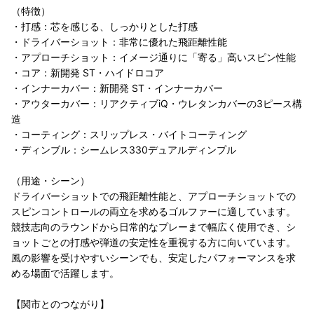
（特徴）
・打感：芯を感じる、しっかりとした打感
・ドライバーショット：非常に優れた飛距離性能
・アプローチショット：イメージ通りに「寄る」高いスピン性能
・コア：新開発 ST・ハイドロコア
・インナーカバー：新開発 ST・インナーカバー
・アウターカバー：リアクティブiQ・ウレタンカバーの3ピース構
造
・コーティング：スリップレス・バイトコーティング
・ディンブル：シームレス330デュアルディンプル
（用途・シーン）
ドライバーショットでの飛距離性能と、アプローチショットでの
スピンコントロールの両立を求めるゴルファーに適しています。
競技志向のラウンドから日常的なプレーまで幅広く使用でき、シ
ョットごとの打感や弾道の安定性を重視する方に向いています。
風の影響を受けやすいシーンでも、安定したパフォーマンスを求
める場面で活躍します。
【関市とのつながり】