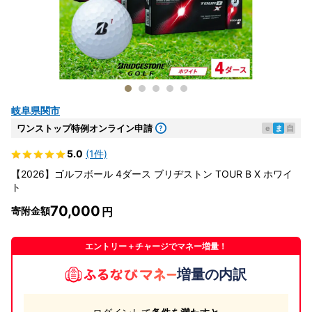
岐阜県関市
ワンストップ特例オンライン申請
e
ま
自
5.0
(1件)
【2026】ゴルフボール 4ダース ブリヂストン TOUR B X ホワイ
ト
70,000
寄附金額
エントリー＋チャージでマネー増量！
増量の内訳