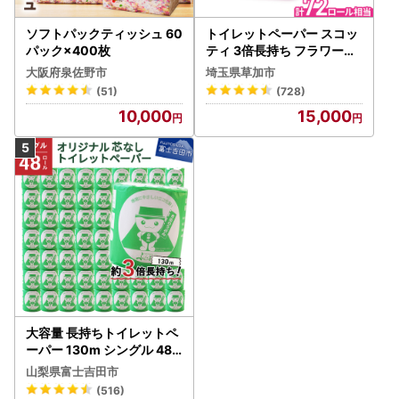
ソフトパックティッシュ 60
トイレットペーパー スコッ
パック×400枚
ティ 3倍長持ち フラワーパ
ック 4ロール×6P
大阪府泉佐野市
埼玉県草加市
(51)
(728)
10,000
15,000
大容量 長持ちトイレットペ
ーパー 130m シングル 48R
芯なし 3倍巻 トイレット
山梨県富士吉田市
(516)