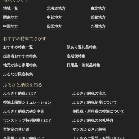
地域一覧
北海道地方
東北地方
関東地方
中部地方
近畿地方
中国地方
四国地方
九州地方
おすすめ特集でさがす
おすすめ特集一覧
訳あり返礼品特集
担当者おすすめ特集
定期便特集
地元が誇る家電特集
日用品・消耗品特集
ふるなび限定特集
ふるさと納税を知る
ふるさと納税とは？
ふるさと納税の流れ
控除上限額シミュレーション
ふるさと納税制度について
ふるさと納税の確定申告
住民税・所得税の控除について
ワンストップ特例制度とは？
ふるさと納税のお礼特典
寄附金の使い道
マンガふるさと納税
企業版ふるさと納税とは
よくあるご質問・お問い合わせ