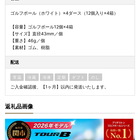
ゴルフボール（ホワイト）×4ダース（12個入り×4箱）
【容量】ゴルフボール12個×4箱
【サイズ】直径43mm／個
【重さ】46g／個
【素材】ゴム、樹脂
配送
常温
冷蔵
冷凍
定期
ギフト
のし
ご入金確認後、【1ヶ月】以内に発送いたします。
返礼品画像