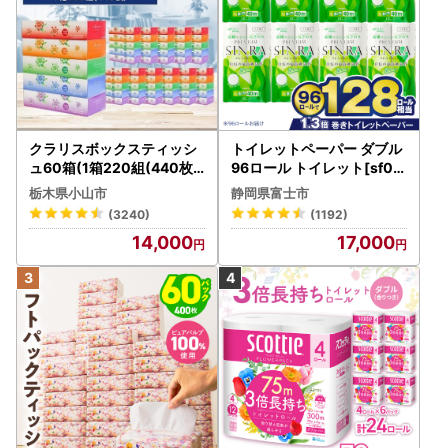
クラリスボックスティッシ
トイレットペーパー ダブル
ュ60箱(1箱220組(440枚))
96ロール トイレット[sf00
(5個入り×12セット)【配送
1-012]
栃木県小山市
静岡県富士市
不可地域：離島・沖縄県】
(3240)
(1192)
【1256759】
14,000
17,000