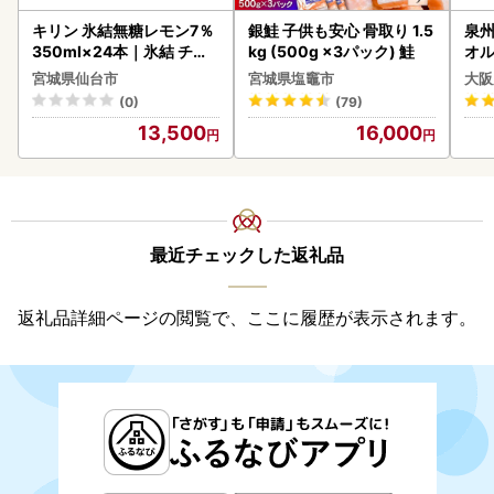
キリン 氷結無糖レモン7％
銀鮭 子供も安心 骨取り 1.5
泉州
350ml×24本｜氷結 チュ
kg (500g ×3パック) 鮭
オル
ーハイ 仙台市
宮城県仙台市
宮城県塩竈市
大阪
(0)
(79)
13,500
16,000
最近チェックした返礼品
返礼品詳細ページの閲覧で、ここに履歴が表示されます。