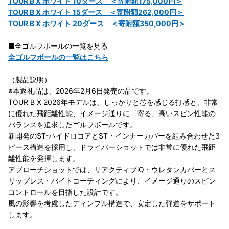
TOUR B X ホワイト 10ダース ＜寄附額175,000円＞
TOUR B X ホワイト 15ダース ＜寄附額262,000円＞
TOUR B X ホワイト 20ダース ＜寄附額350,000円＞
■全ゴルフボールの一覧を見る
全ゴルフボールの一覧はこちら
（製品説明）
※本返礼品は、2026年2月6日発売の品です。
TOUR B X 2026年モデルは、しっかりと芯を感じる打感と、非常
に優れた飛距離性能、イメージ通りに「寄る」高いスピン性能の
バランスを追求したゴルフボールです。
新開発のST-ハイドロコアとST・インナーカバーを組み合わせた3
ピース構造を採用し、ドライバーショットでは非常に優れた飛距
離性能を発揮します。
アプローチショットでは、リアクティブiQ・ウレタンカバーとス
リップレス・バイトコーティングにより、イメージ通りのスピン
コントロールを目指した設計です。
風の影響を考慮したディンプル構造で、安定した弾道をサポート
します。