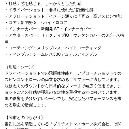
・打感：芯を感じる、しっかりとした打感
・ドライバーショット：非常に優れた飛距離性能
・アプローチショット：イメージ通りに「寄る」高いスピン性能
・コア：新開発 ST・ハイドロコア
・インナーカバー：新開発 ST・インナーカバー
・アウターカバー：リアクティブiQ・ウレタンカバーの3ピース構
造
・コーティング：スリップレス・バイトコーティング
・ディンブル：シームレス330デュアルディンプル
（用途・シーン）
ドライバーショットでの飛距離性能と、アプローチショットでの
スピンコントロールの両立を求めるゴルファーに適しています。
競技志向のラウンドから日常的なプレーまで幅広く使用でき、シ
ョットごとの打感や弾道の安定性を重視する方に向いています。
風の影響を受けやすいシーンでも、安定したパフォーマンスを求
める場面で活躍します。
【関市とのつながり】
当謝礼品を製造している「ブリヂストンスポーツ株式会社」は関