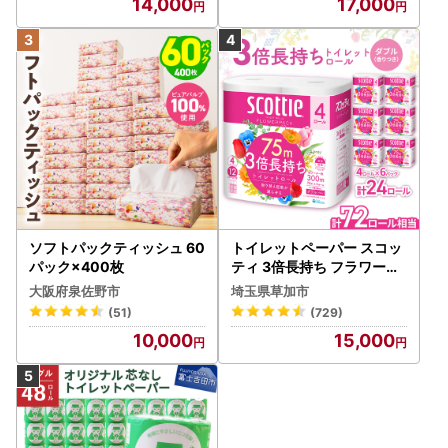
14,000
17,000
ソフトパックティッシュ 60
トイレットペーパー スコッ
パック×400枚
ティ 3倍長持ち フラワーパ
ック 4ロール×6P
大阪府泉佐野市
埼玉県草加市
(51)
(729)
10,000
15,000