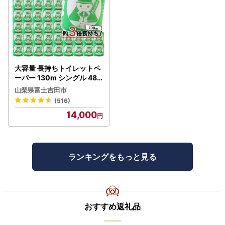
大容量 長持ちトイレットペ
ーパー 130m シングル 48R
芯なし 3倍巻 トイレット
山梨県富士吉田市
(516)
14,000
ランキングをもっと見る
おすすめ返礼品