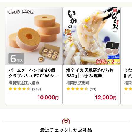
バームクーヘン mini 6個
塩辛 イカ 天麩羅処ひらお
うな
クラブハリエ FC01W シェ
580g | つまみ 塩辛
計約
アボックス バウムクーヘ
な
滋賀県近江八幡市
福岡県須恵町
福岡
ン
(218)
(13)
10,000
12,000
最近チェックした返礼品