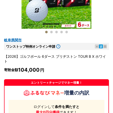
岐阜県関市
ワンストップ特例オンライン申請
e
ま
自
【2026】ゴルフボール 6ダース ブリヂストン TOUR B X ホワイ
ト
104,000
寄附金額
エントリー＋チャージでマネー増量！
増量の内訳
ログインして
条件を満たすと
最大0円分獲得
できます！