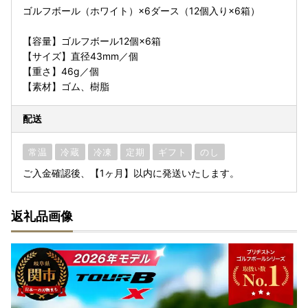
ゴルフボール（ホワイト）×6ダース（12個入り×6箱）
【容量】ゴルフボール12個×6箱
【サイズ】直径43mm／個
【重さ】46g／個
【素材】ゴム、樹脂
配送
常温
冷蔵
冷凍
定期
ギフト
のし
ご入金確認後、【1ヶ月】以内に発送いたします。
返礼品画像