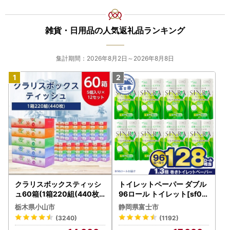
雑貨・日用品の人気返礼品ランキング
集計期間：2026年8月2日～2026年8月8日
クラリスボックスティッシ
トイレットペーパー ダブル
ュ60箱(1箱220組(440枚))
96ロール トイレット[sf00
(5個入り×12セット)【配送
1-012]
栃木県小山市
静岡県富士市
不可地域：離島・沖縄県】
(3240)
(1192)
【1256759】