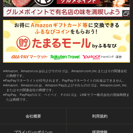
Amazon、Amazon.co.jpおよびそのロゴは、Amazon.com,Inc.またはその関連会社
の商標です。
PayPayマネーライトが付与されます。PayPayマネーライトの出金はできません。
Amazon、Amazon.co.jp、Amazon Payおよびそれらのロゴは、Amazon.com, Inc.
またはその関連会社の商標です。
PayPay、PayPayのロゴ、ペイペイ、Ｐのロゴは、LINEヤフー株式会社の登録商標ま
たは商標です。
会社概要
利用規約
プライバシーポリシー
採用情報