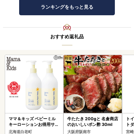
ランキングをもっと見る
おすすめ返礼品
ママ＆キッズ ベビーミル
牛たたき 200gと 名倉商店
トイ
キーローションお得用サイ
のおいしいポン酢 30ml
トダ
ズ 380ml 2本セット CH21
速〔
北海道白老町
大阪府阪南市
宮崎