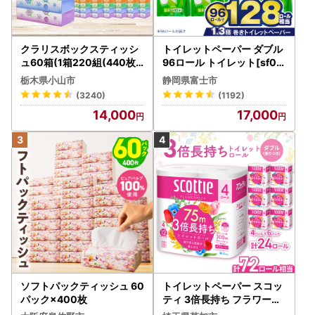
クラリスボックスティッシ
トイレットペーパー ダブル
ュ60箱(1箱220組(440枚))
96ロール トイレット[sf00
(5個入り×12セット)【配送
1-012]
栃木県小山市
静岡県富士市
不可地域：離島・沖縄県】
(3240)
(1192)
【1256759】
14,000
17,000
ソフトパックティッシュ 60
トイレットペーパー スコッ
パック×400枚
ティ 3倍長持ち フラワーパ
ック 4ロール×6P