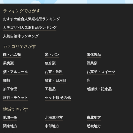
ランキングでさがす
おすすめ総合人気返礼品ランキング
カテゴリ別人気返礼品ランキング
人気自治体ランキング
カテゴリでさがす
肉・ハム類
米・パン
電化製品
果実類
魚介類
野菜類
酒・アルコール
お茶・飲料
お菓子・スイーツ
麺類
雑貨・日用品
卵
加工食品
工芸品
感謝状・記念品
旅行・チケット
セット類 その他
地域でさがす
地域一覧
北海道地方
東北地方
関東地方
中部地方
近畿地方