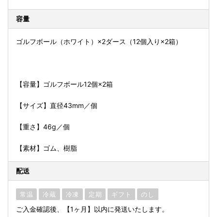
容量
ゴルフボール（ホワイト）×2ダース（12個入り×2箱）
【容量】ゴルフボール12個×2箱
【サイズ】直径43mm／個
【重さ】46g／個
【素材】ゴム、樹脂
配送
常温
冷蔵
冷凍
定期
ギフト
のし
ご入金確認後、【1ヶ月】以内に発送いたします。