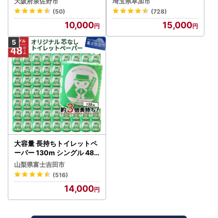
大阪府泉佐野市
埼玉県草加市
(50)
(728)
10,000
15,000
大容量 長持ちトイレットペ
ーパー 130m シングル 48R
芯なし 3倍巻 トイレット
山梨県富士吉田市
(516)
14,000