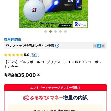
岐阜県関市
ワンストップ特例オンライン申請
e
ま
自
5.0
(5件)
【2026】ゴルフボール 2D ブリヂストン TOUR B XS コーポレー
トカラー
35,000
寄附金額
エントリー＋チャージでマネー増量！
増量の内訳