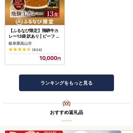
---------------------------------------------------
2025/12/30）【今年もありがとうございました】
【ずどーーーんと音楽満喫。あなただけの休日を。】
奈井江町の宿泊施設を新たなお礼の品として登場！
【ふるなび限定】飛騨牛カ
レー13袋 訳あり | ビーフ レ
奈井江町には宿泊施設が二つあり、その一つがゲストハウス
トルト 訳あり DC006-CP
岐阜県高山市
『泊まれる音楽室』です。
01 FN-Limited-VO
(634)
この度は一棟貸切を新たなお礼の品として追加しました。
10,000
最大で10名宿泊できる民泊施設で音楽を楽しむなら持って来
いの施設になっております。
友人や家族とセッションがしたくて。心待ちにしていた音楽
ランキングをもっと見る
イベントにもっと浸りたくて。大切な楽器と、お気に入りの
レコードを片手に。
「泊まれる音楽室」は、ここ奈井江町で、 だれもが心ゆく
まで 音楽を満喫できるようにと生まれました。
あなただけの休日を楽しみませんか
おすすめ返礼品
ご利用お待ちしております。
---------------------------------------------------