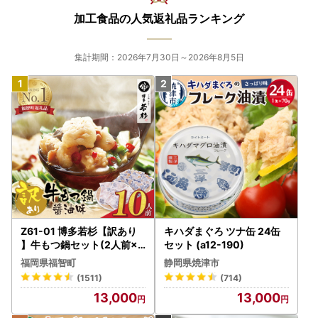
2026/4/3）ずどーーん 奈井江町の美味しい高糖度のあま
加工食品の人気返礼品ランキング
～いトマトの先行予約を開始しました！
トマトの先行予約を開始いたしました。
集計期間：2026年7月30日～2026年8月5日
ちょうど定植の時期を迎え、奈井江町の畑ではトマトがすく
すくと成長しています。
太陽の光をたっぷり浴びながら、農家が丹精込めて育てるト
マト。
収穫のその時まで大切に育てた味わいを、ぜひお楽しみくだ
さい。
---------------------------------------------------
2026/3/6）【ずどーんっとちょうどいい分量 奈井江町か
らまつ園オリジナルのそばつゆ2本セットが登場】
ずどーーーーーん
今回お試しにちょうど良い分量のお礼の品を追加しました！
Z61-01 博多若杉【訳あり
キハダまぐろ ツナ缶 24缶
】牛もつ鍋セット(2人前×5
セット (a12-190)
) 10人前 もつ鍋
からまつ園オリジナルそばつゆ2本セットになります。
福岡県福智町
静岡県焼津市
(1511)
(714)
・手打ちそば処「からまつ園」 かけそばのつゆ×2本
13,000
13,000
・手打ちそば処「からまつ園」 冷やしそばのつゆ×2本