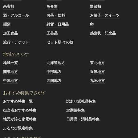
場！
果実類
魚介類
野菜類
・ざっこくごはんのもと
酒・アルコール
お茶・飲料
お菓子・スイーツ
・もちきび・もちあわ・黒千石・たかきび・黒米
麺類
雑貨・日用品
卵
---------------------------------------------------
【お礼の品（お米の定期便）を追加しました！】（２０２５
加工食品
工芸品
感謝状・記念品
年１０月２１日更新）
旅行・チケット
セット類 その他
・特別栽培米 ゆめぴりか【無洗米】（5kg, 10kg, 15kg）
地域でさがす
・特別栽培米 ゆめぴりか（5kg, 10kg, 15kg）
地域一覧
北海道地方
東北地方
・特別栽培米 ななつぼし（5kg, 10kg, 15kg）
関東地方
中部地方
近畿地方
・ななつぼし （5kg, 10kg）
---------------------------------------------------
中国地方
四国地方
九州地方
2025/10/3）【新米の玄米予約開始しました】
おすすめ特集でさがす
令和７年１０月３日（金）より令和７年度産の『新米』『玄
米』をずどーーんっと開始しました。追加したものに関して
おすすめ特集一覧
訳あり返礼品特集
はこちら！！！
担当者おすすめ特集
定期便特集
地元が誇る家電特集
日用品・消耗品特集
北海道奈井江町 ゆめぴりか 玄米 30kg
北海道奈井江町 ななつぼし 玄米 30kg
ふるなび限定特集