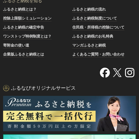
ふるさと納税を知る
ふるさと納税とは？
ふるさと納税の流れ
奈井江の美味しいおコメを皆さまにお届けできたら嬉しく思
います。是非応援よろしくお願いします。
控除上限額シミュレーション
ふるさと納税制度について
ふるさと納税の確定申告
住民税・所得税の控除について
近日中に【定期便】や【無洗米】を含む【ゆめぴりか・なな
ワンストップ特例制度とは？
ふるさと納税のお礼特典
つぼし 精米 ５㎏ １０㎏ １５㎏】の令和７年度産のお
届けを開始します。楽しみにしていただけると嬉しいです。
寄附金の使い道
マンガふるさと納税
---------------------------------------------------
企業版ふるさと納税とは
よくあるご質問・お問い合わせ
2025/6/6）【寄附再開のお知らせ】
日頃より、奈井江町にご支援をいただき、誠にありがとうご
ざいます。
ふるなびオリジナルサービス
本町では、ポータルサイトと一部返礼品のリニューアルを行
い、６月６日より寄附受付を再開しました。
受付停止期間中はご不便をおかけしました。今後とも、北海
道奈井江町への応援をよろしくお願いいたします。
【ふるさと納税指定制度】