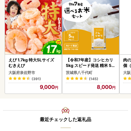
【年末年始の対応について】
ワンストップ特例申請書の送付について
2025年12月26日（金）→送付いたしません
2025年12月25日（木）→2025年12月28日（日）までに発
送します。
2025年分のご寄附について
2025年12月31日（水）23時59分までに2025年分の寄附に
なります。
えび 1.7kg 特大5Lサイズ
【令和7年産】コシヒカリ
肉の
むきえび
5kg スピード発送 精米 5k
個（
書類の発送について
g x 1袋 白米 茨城県 八千代
ーグ
大阪府泉佐野市
茨城県八千代町
大阪
2025年12月25日（木）決済完了→2025年12月28日（日）
町
わ
(391)
(145)
までに発送します。
9,000
8,000
2025年12月26日（金）決済完了→2026年1月8日（木）、
までに発送します。
ワンストップ特例申請書のご提出について
2026年1月10日（土）必着
最近チェックした返礼品
決済ごとの受付停止について