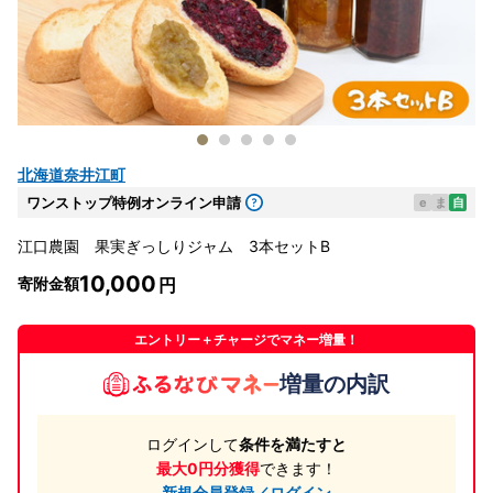
北海道奈井江町
ワンストップ特例オンライン申請
e
ま
自
江口農園 果実ぎっしりジャム 3本セットB
10,000
寄附金額
エントリー＋チャージでマネー増量！
増量の内訳
ログインして
条件を満たすと
最大0円分獲得
できます！
新規会員登録／ログイン