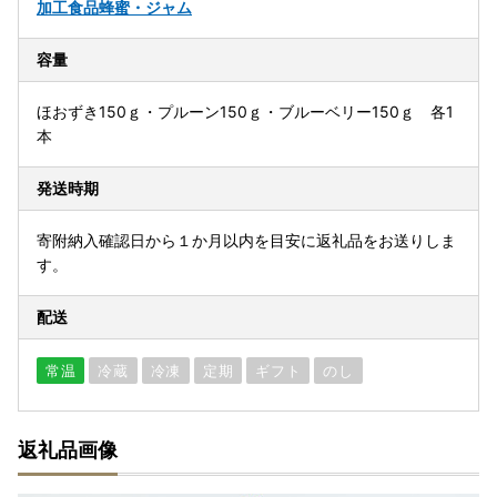
加工食品
蜂蜜・ジャム
容量
ほおずき150ｇ・プルーン150ｇ・ブルーベリー150ｇ 各1
本
発送時期
寄附納入確認日から１か月以内を目安に返礼品をお送りしま
す。
配送
常温
冷蔵
冷凍
定期
ギフト
のし
返礼品画像