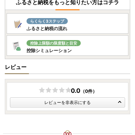
ふるさと納税をもっと知りたい方はコチラ
重ねた結果、このたび定期便の再開が実現いたしました。
さらに今回の復活にあわせてラインナップも拡充し、北海道
らくらく3ステップ
を代表する人気品種である特別栽培米ゆめぴりか（無洗米を
ふるさと納税の流れ
含む）、特別栽培米ななつぼしに加え、ななつぼし（通常栽
培）も新たにご用意しております。容量も5kg・10kg・15k
控除上限額の限度額と目安
gと、ご家庭のライフスタイルに合わせてお選びいただけま
控除シミュレーション
す。
毎月届く安心感と、北海道・奈井江町の美味しいお米を、ぜ
ひこの機会に1年間を通してお楽しみください。
レビュー
※お礼の品は、数日に分けて順次追加しております。
本日は「特別栽培米ゆめぴりか（無洗米含む）」を追加し、
0.0
（0件）
明日は「特別栽培米ななつぼし」、週明けには「ななつぼし
（通常栽培）」の追加を予定しております。ぜひこまめにご
レビューを非表示にする
覧ください。
---------------------------------------------------