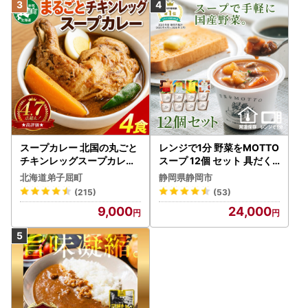
・手打ちそば処「からまつ園」 そばつゆセット×各1本
からまつ園オリジナルのつゆはカツオの風味と、だしがきい
た上品でまろやかな香りがお蕎麦によく合います。こだわり
ぬいた「からまつ園」の自慢の味がご家庭で楽しめます。
---------------------------------------------------
2026/1/1）【謹賀新年】ずどーんっと明けましておめでとう
ございます。
新年、明けましておめでとうございます。
スープカレー 北国の丸ごと
レンジで1分 野菜をMOTTO
旧年中は、ふるさと納税を通じて多大なるご寄附を賜り、心
チキンレッグスープカレー
スープ 12個 セット 具だく
より感謝申し上げます。
4個 3739
さんスープ 朝食 惣菜 国産
北海道弟子屈町
静岡県静岡市
野菜 常温保存
(215)
(53)
奈井江町では、特産のお米やトマトをはじめ、生産者の想い
9,000
24,000
が詰まったお礼の品をたくさんご用意しております。皆様の
食卓に奈井江の「美味しい」をお届けできることが、私たち
の喜びです。
2026年も、町一丸となって「ずどーん」と勢いよく歩んで
まいります。 今後とも変わらぬ応援を、どうぞよろしくお
願い申し上げます。