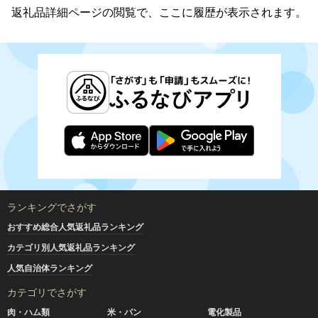
郵便振替2025年12月17日（水）より受付停止
返礼品詳細ページの閲覧で、ここに履歴が表示されます。
銀行振込2025年12月17日（水）より受付停止
現金書留2025年12月17日（水）より受付停止
直接持参2025年12月17日（水）より受付停止
---------------------------------------------------
2025/12/12）奈井江産の美味しいお米が初登場！
新しい返礼品ができました！！
奈井江町産ゆめぴりかで栽培期間中農薬不使用米を数量限定
で追加です。
・北海道奈井江産ゆめぴりか『奏穂（かなでほ）』 栽培期
間中農薬不使用米（化学肥料5割減）（1㎏、2㎏、5㎏、10
㎏）
サイズバリエーションも豊富にしました。
ランキングでさがす
おすすめ総合人気返礼品ランキング
また、お試しで食べ比べセットもお届けします。
カテゴリ別人気返礼品ランキング
・北海道奈井江産ゆめぴりか『奏穂（かなでほ）』 玄米＆
白米 おためしセット 計600g 栽培期間中農薬不使用米
人気自治体ランキング
（化学肥料5割減）
カテゴリでさがす
---------------------------------------------------
肉・ハム類
米・パン
電化製品
2025/12/5）人気の雑穀シリーズがリニューアルして再登