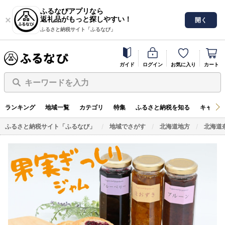
ふるなびアプリなら
返礼品がもっと探しやすい！
開く
ふるさと納税サイト「ふるなび」
ガイド
ログイン
お気に入り
カート
キーワードを入力
ランキング
地域一覧
カテゴリ
特集
ふるさと納税を知る
キャンペ
ふるさと納税サイト「ふるなび」
地域でさがす
北海道地方
北海道