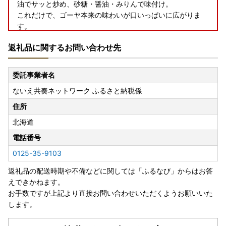
油でサッと炒め、砂糖・醤油・みりんで味付け。
これだけで、ゴーヤ本来の味わいが口いっぱいに広がりま
す。
返礼品に関するお問い合わせ先
ビタミンCたっぷりで、夏バテ予防にもぴったり。
北国で育った希少な夏の味覚を、ぜひ食卓でお楽しみくださ
い！
委託事業者名
ないえ共奏ネットワーク ふるさと納税係
---------------------------------------------------
2026/4/23）【復活】寄附者様の声で再登場！毎月届くお米
住所
定期便（全12回/1年分）
北海道
この度、寄附者様からのご要望にお応えし、お米の定期便
電話番号
（全12回）を復活いたしました。
0125-35-9103
これまで本定期便は、市場価格の高騰・不安定化の影響を受
け、安定した品質と供給を維持することが難しいと判断し、
返礼品の配送時期や不備などに関しては「ふるなび」からはお答
一時的に受付を停止しておりました。
えできかねます。
しかしながら、停止期間中にも「毎月届く定期便を続けてほ
お手数ですが上記より直接お問い合わせいただくようお願いいた
しい」「奈井江町のお米を1年を通して楽しみたい」といっ
します。
たお声を多数いただいておりました。
そうした寄附者様のお声を受け、改めて提供事業者と協議を