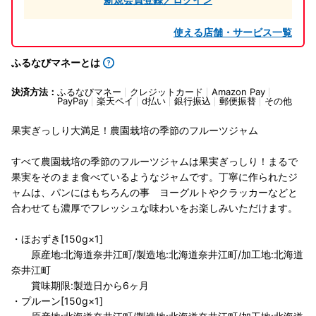
使える店舗・サービス一覧
ふるなびマネーとは
決済方法：
ふるなびマネー
クレジットカード
Amazon Pay
PayPay
楽天ペイ
d払い
銀行振込
郵便振替
その他
果実ぎっしり大満足！農園栽培の季節のフルーツジャム
すべて農園栽培の季節のフルーツジャムは果実ぎっしり！まるで
果実をそのまま食べているようなジャムです。丁寧に作られたジ
ャムは、パンにはもちろんの事 ヨーグルトやクラッカーなどと
合わせても濃厚でフレッシュな味わいをお楽しみいただけます。
・ほおずき[150g×1]
原産地:北海道奈井江町/製造地:北海道奈井江町/加工地:北海道
奈井江町
賞味期限:製造日から6ヶ月
・プルーン[150g×1]