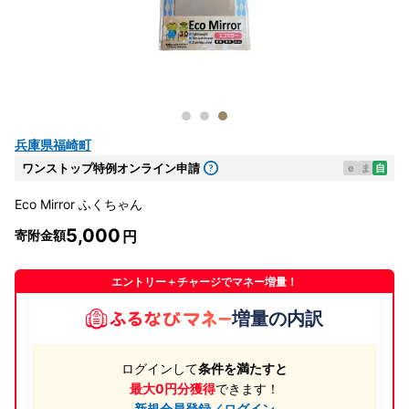
兵庫県福崎町
ワンストップ特例オンライン申請
e
ま
自
Eco Mirror ふくちゃん
5,000
寄附金額
エントリー＋チャージでマネー増量！
増量の内訳
ログインして
条件を満たすと
最大0円分獲得
できます！
新規会員登録／ログイン