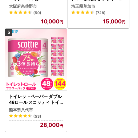
ック 4ロール×6P
大阪府泉佐野市
埼玉県草加市
(50)
(728)
10,000
15,000
トイレットペーパー ダブル
48ロール スコッティ トイ
レット
熊本県八代市
(53)
28,000