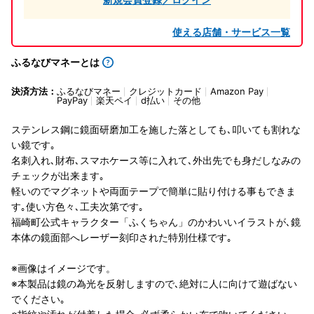
使える店舗・サービス一覧
ふるなびマネーとは
決済方法：
ふるなびマネー
クレジットカード
Amazon Pay
PayPay
楽天ペイ
d払い
その他
ステンレス鋼に鏡面研磨加工を施した落としても､叩いても割れな
い鏡です｡
名刺入れ､財布､スマホケース等に入れて､外出先でも身だしなみの
チェックが出来ます｡
軽いのでマグネットや両面テープで簡単に貼り付ける事もできま
す｡使い方色々､工夫次第です｡
福崎町公式キャラクター「ふくちゃん」のかわいいイラストが､鏡
本体の鏡面部へレーザー刻印された特別仕様です｡
※画像はイメージです。
※本製品は鏡の為光を反射しますので､絶対に人に向けて遊ばない
でください｡