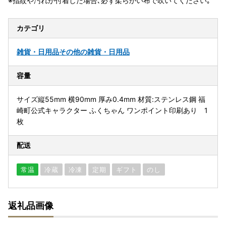
※指紋や汚れが付着した場合､必ず柔らかい布で吹いてください｡
カテゴリ
雑貨・日用品
その他の雑貨・日用品
容量
サイズ縦55mm 横90mm 厚み0.4mm 材質:ステンレス鋼 福
崎町公式キャラクター ふくちゃん ワンポイント印刷あり 1
枚
配送
常温
冷蔵
冷凍
定期
ギフト
のし
返礼品画像