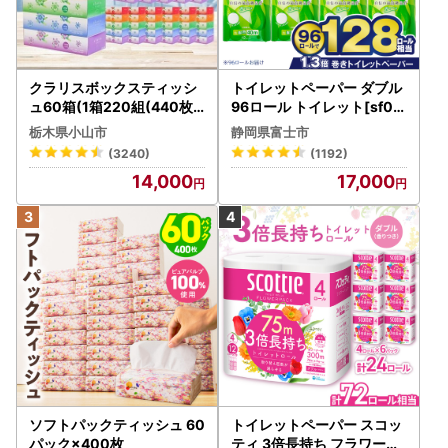
クラリスボックスティッシ
トイレットペーパー ダブル
ュ60箱(1箱220組(440枚))
96ロール トイレット[sf00
(5個入り×12セット)【配送
1-012]
栃木県小山市
静岡県富士市
不可地域：離島・沖縄県】
(3240)
(1192)
【1256759】
14,000
17,000
ソフトパックティッシュ 60
トイレットペーパー スコッ
パック×400枚
ティ 3倍長持ち フラワーパ