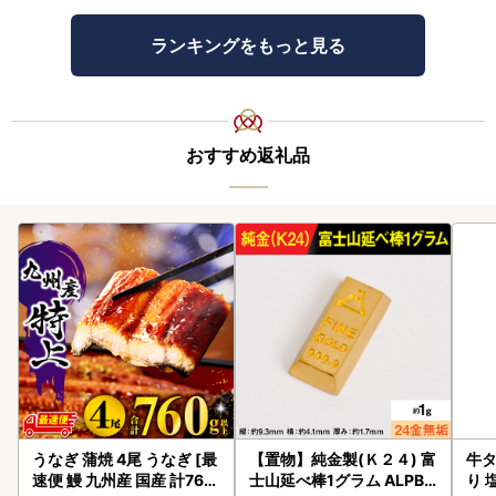
ランキングをもっと見る
おすすめ返礼品
うなぎ 蒲焼 4尾 うなぎ [最
【置物】純金製(Ｋ２４) 富
牛タ
速便 鰻 九州産 国産 計760
士山延べ棒1グラム ALPBK
り 塩