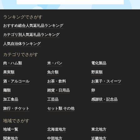
ランキングでさがす
おすすめ総合人気返礼品ランキング
カテゴリ別人気返礼品ランキング
人気自治体ランキング
カテゴリでさがす
肉・ハム類
米・パン
電化製品
果実類
魚介類
野菜類
酒・アルコール
お茶・飲料
お菓子・スイーツ
麺類
雑貨・日用品
卵
加工食品
工芸品
感謝状・記念品
旅行・チケット
セット類 その他
地域でさがす
地域一覧
北海道地方
東北地方
関東地方
中部地方
近畿地方