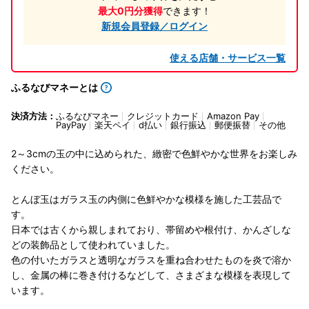
最大0円分獲得
できます！
新規会員登録／ログイン
使える店舗・サービス一覧
ふるなびマネーとは
決済方法：
ふるなびマネー
クレジットカード
Amazon Pay
PayPay
楽天ペイ
d払い
銀行振込
郵便振替
その他
2～3cmの玉の中に込められた、緻密で色鮮やかな世界をお楽しみ
ください。
とんぼ玉はガラス玉の内側に色鮮やかな模様を施した工芸品で
す。
日本では古くから親しまれており、帯留めや根付け、かんざしな
どの装飾品として使われていました。
色の付いたガラスと透明なガラスを重ね合わせたものを炎で溶か
し、金属の棒に巻き付けるなどして、さまざまな模様を表現して
います。