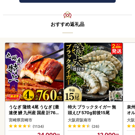
おすすめ返礼品
うなぎ 蒲焼 4尾 うなぎ [最
特大 ブラックタイガー 無
泉州
速便 鰻 九州産 国産 計760
頭えび 570g前後15尾
オル
g以上]
宮崎県宮崎市
大阪府阪南市
大阪
(1134)
(26)
24,000
12,000