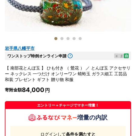
岩手県八幡平市
ワンストップ特例オンライン申請
e
ま
自
【 南部花とんぼ玉 】 ひも付き （ 鶯花 ） ／ とんぼ玉 アクセサリ
ー ネックレス 一つだけ オンリーワン 蜻蛉玉 ガラス細工 工芸品
和装 プレゼント ギフト 贈り物 和服
84,000
寄附金額
エントリー＋チャージでマネー増量！
増量の内訳
ログインして
条件を満たすと