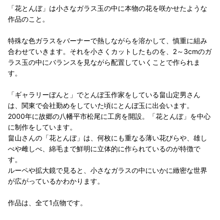
「花とんぼ」は小さなガラス玉の中に本物の花を咲かせたような
作品のこと。
特殊な色ガラスをバーナーで熱しながらを溶かして、慎重に組み
合わせていきます。それを小さくカットしたものを、2～3cmのガ
ラス玉の中にバランスを見ながら配置していくことで作られま
す。
「ギャラリーぼんと」でとんぼ玉作家をしている畠山定男さん
は、関東で会社勤めをしていた頃にとんぼ玉に出会います。
2000年に故郷の八幡平市松尾に工房を開設。「花とんぼ」を中心
に制作をしています。
畠山さんの「花とんぼ」は、何枚にも重なる薄い花びらや、雄し
べや雌しべ、綿毛まで鮮明に立体的に作られているのが特徴で
す。
ルーペや拡大鏡で見ると、小さなガラスの中にいかに緻密な世界
が広がっているかわかります。
作品は、全て1点物です。