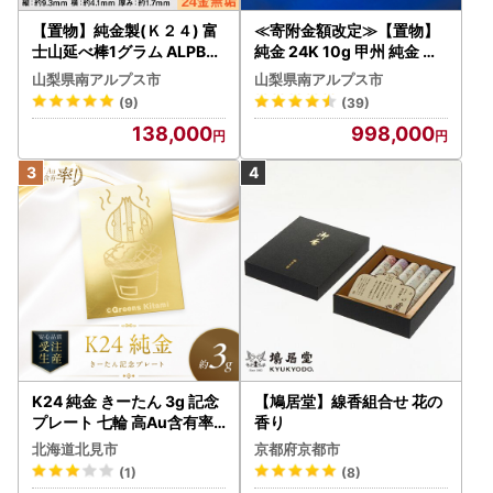
【置物】純金製(Ｋ２４) 富
≪寄附金額改定≫【置物】
士山延べ棒1グラム ALPBK1
純金 24K 10g 甲州 純金 レ
80
プリカ 武田氏時代 の 貨幣 A
山梨県南アルプス市
山梨県南アルプス市
LPBK095
(9)
(39)
138,000
998,000
K24 純金 きーたん 3g 記念
【鳩居堂】線香組合せ 花の
プレート 七輪 高Au含有率 (
香り
受注生産 24金 ゴールド コ
北海道北見市
京都府京都市
レクション )【220-0236
(1)
(8)
】