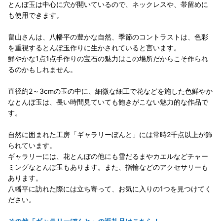
とんぼ玉は中心に穴が開いているので、ネックレスや、帯留めに
も使用できます。
畠山さんは、八幡平の豊かな自然、季節のコントラストは、色彩
を重視するとんぼ玉作りに生かされていると言います。
鮮やかな1点1点手作りの宝石の魅力はこの場所だからこそ作られ
るのかもしれません。
直径約2～3cmの玉の中に、細微な細工で花などを施した色鮮やか
なとんぼ玉は、長い時間見ていても飽きがこない魅力的な作品で
す。
自然に囲まれた工房「ギャラリーぼんと」には常時2千点以上が飾
られています。
ギャラリーには、花とんぼの他にも雪だるまやカエルなどチャー
ミングなとんぼ玉もあります。また、指輪などのアクセサリーも
あります。
八幡平に訪れた際には立ち寄って、お気に入りの1つを見つけてく
ださい。