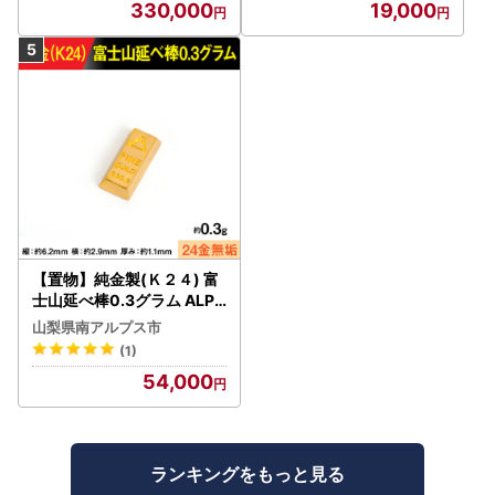
330,000
19,000
【置物】純金製(Ｋ２４) 富
士山延べ棒0.3グラム ALPB
K193
山梨県南アルプス市
(1)
54,000
ランキングをもっと見る