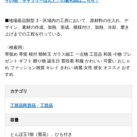
その他「ギャラリーぼんと」の返礼品はこちら！
■地場産品類型 3－区域内の工房において、原材料の仕入れ、デ
ザイン、素材の作成、加熱、形成、模様付け、加熱、冷却、磨き
上げまでの工程を行っている。
〈検索用〉
帯留め 帯留 根付 蜻蛉玉 ガラス細工 一点物 工芸品 和装 小物 プレ
ゼント ギフト 贈り物 誕生日 普段着 和服 かわいい 可愛い おしゃ
れ ファッション雑貨 キレイ きれい 綺麗 女性 彼女 オススメ おす
すめ
カテゴリ
工芸品
民芸品・工芸品
容量
とんぼ玉1個（鶯花）、ひも付き